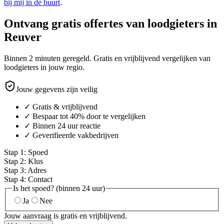
bij mij in de buurt
.
Ontvang gratis offertes van loodgieters in
Reuver
Binnen 2 minuten geregeld. Gratis en vrijblijvend vergelijken van
loodgieters in jouw regio.
Jouw gegevens zijn veilig
✓ Gratis & vrijblijvend
✓ Bespaar tot 40% door te vergelijken
✓ Binnen 24 uur reactie
✓ Geverifieerde vakbedrijven
Stap
1
:
Spoed
Stap
2
:
Klus
Stap
3
:
Adres
Stap
4
:
Contact
Is het spoed? (binnen 24 uur)
Ja
Nee
Jouw aanvraag is gratis en vrijblijvend.