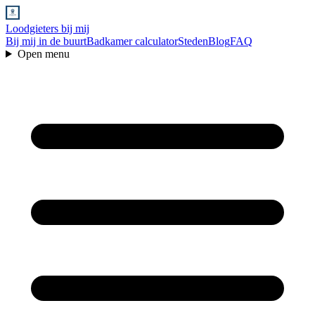
Loodgieters bij mij
Bij mij in de buurt
Badkamer calculator
Steden
Blog
FAQ
Open menu