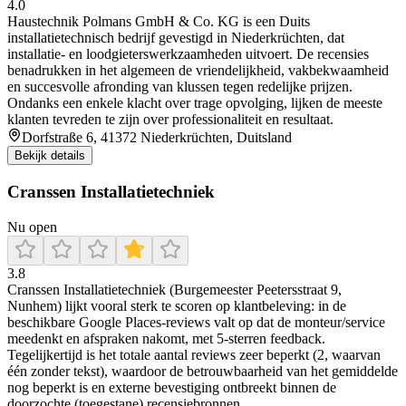
4.0
Haustechnik Polmans GmbH & Co. KG is een Duits
installatietechnisch bedrijf gevestigd in Niederkrüchten, dat
installatie- en loodgieterswerkzaamheden uitvoert. De recensies
benadrukken in het algemeen de vriendelijkheid, vakbekwaamheid
en succesvolle afronding van klussen tegen redelijke prijzen.
Ondanks een enkele klacht over trage opvolging, lijken de meeste
klanten tevreden te zijn over professionaliteit en resultaat.
Dorfstraße 6, 41372 Niederkrüchten, Duitsland
Bekijk details
Cranssen Installatietechniek
Nu open
3.8
Cranssen Installatietechniek (Burgemeester Peetersstraat 9,
Nunhem) lijkt vooral sterk te scoren op klantbeleving: in de
beschikbare Google Places-reviews valt op dat de monteur/service
meedenkt en afspraken nakomt, met 5-sterren feedback.
Tegelijkertijd is het totale aantal reviews zeer beperkt (2, waarvan
één zonder tekst), waardoor de betrouwbaarheid van het gemiddelde
nog beperkt is en externe bevestiging ontbreekt binnen de
doorzochte (toegestane) recensiebronnen.