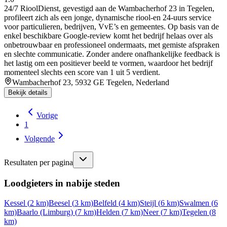
24/7 RioolDienst, gevestigd aan de Wambacherhof 23 in Tegelen,
profileert zich als een jonge, dynamische riool‑en 24‑uurs service
voor particulieren, bedrijven, VvE’s en gemeentes. Op basis van de
enkel beschikbare Google‑review komt het bedrijf helaas over als
onbetrouwbaar en professioneel ondermaats, met gemiste afspraken
en slechte communicatie. Zonder andere onafhankelijke feedback is
het lastig om een positiever beeld te vormen, waardoor het bedrijf
momenteel slechts een score van 1 uit 5 verdient.
Wambacherhof 23, 5932 GE Tegelen, Nederland
Bekijk details
Vorige
1
Volgende
Resultaten per pagina
Loodgieters in nabije steden
Kessel
(
2
km)
Beesel
(
3
km)
Belfeld
(
4
km)
Steijl
(
6
km)
Swalmen
(
6
km)
Baarlo (Limburg)
(
7
km)
Helden
(
7
km)
Neer
(
7
km)
Tegelen
(
8
km)