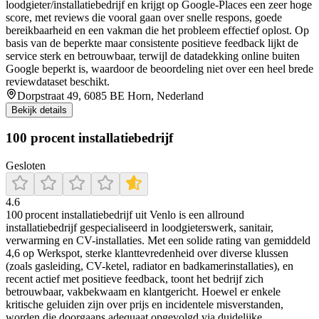
loodgieter/installatiebedrijf en krijgt op Google-Places een zeer hoge
score, met reviews die vooral gaan over snelle respons, goede
bereikbaarheid en een vakman die het probleem effectief oplost. Op
basis van de beperkte maar consistente positieve feedback lijkt de
service sterk en betrouwbaar, terwijl de datadekking online buiten
Google beperkt is, waardoor de beoordeling niet over een heel brede
reviewdataset beschikt.
Dorpstraat 49, 6085 BE Horn, Nederland
Bekijk details
100 procent installatiebedrijf
Gesloten
4.6
100 procent installatiebedrijf uit Venlo is een allround
installatiebedrijf gespecialiseerd in loodgieterswerk, sanitair,
verwarming en CV-installaties. Met een solide rating van gemiddeld
4,6 op Werkspot, sterke klanttevredenheid over diverse klussen
(zoals gasleiding, CV-ketel, radiator en badkamerinstallaties), en
recent actief met positieve feedback, toont het bedrijf zich
betrouwbaar, vakbekwaam en klantgericht. Hoewel er enkele
kritische geluiden zijn over prijs en incidentele misverstanden,
worden die doorgaans adequaat opgevolgd via duidelijke