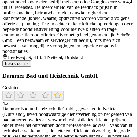
operationeel loodgietersbedrijf met een solide Google‑score van 4,4
uit 16 recensies. De meerderheid van de feedback prijst hun
professionaliteit, betrouwbaarheid, nauwkeurigheid en
klantvriendelijkheid, waarbij opdrachten worden voltooid volgens
offerte en planning. Er zijn echter enkele kritieke opmerkingen over
beperkte nooddienstverlening voor nieuwe klanten en trage
communicatie rond offertes. Over het geheel genomen lijkt Schrörs
GmbH een bekwaam en servicegericht bedrijf, mits men zich
bewust is van mogelijke vertragingen en beperkte respons in
noodsituaties.
Heidweg 39, 41334 Nettetal, Duitsland
Bekijk details
Dammer Bad und Heiztechnik GmbH
Gesloten
4.2
Dammer Bad und Heiztechnik GmbH, gevestigd in Nettetal
(Duitsland), levert hoogwaardige dienstverlening op het gebied van
badkamerrenovaties en verwarmingsinstallaties. Klanten prijzen
onder meer het ontspannen doch professioneel advies – vaak vanuit
technische vakkennis –, de nette en efficiënte uitvoering, de goede
prijs‑kwaliteitverhouding en de betrouwbare aanpak. De positieve