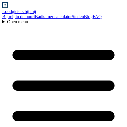
Loodgieters bij mij
Bij mij in de buurt
Badkamer calculator
Steden
Blog
FAQ
Open menu