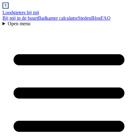
Loodgieters bij mij
Bij mij in de buurt
Badkamer calculator
Steden
Blog
FAQ
Open menu