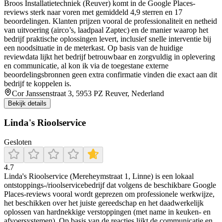
Broos Installatietechniek (Reuver) komt in de Google Places-
reviews sterk naar voren met gemiddeld 4,9 sterren en 17
beoordelingen. Klanten prijzen vooral de professionaliteit en netheid
van uitvoering (airco’s, laadpaal Zaptec) en de manier waarop het
bedrijf praktische oplossingen levert, inclusief snelle interventie bij
een noodsituatie in de meterkast. Op basis van de huidige
reviewdata lijkt het bedrijf betrouwbaar en zorgvuldig in oplevering
en communicatie, al kon ik via de toegestane externe
beoordelingsbronnen geen extra confirmatie vinden die exact aan dit
bedrijf te koppelen is.
Cor Janssenstraat 3, 5953 PZ Reuver, Nederland
Bekijk details
Linda's Rioolservice
Gesloten
4.7
Linda's Rioolservice (Mereheymstraat 1, Linne) is een lokaal
ontstoppings-/rioolservicebedrijf dat volgens de beschikbare Google
Places-reviews vooral wordt geprezen om professionele werkwijze,
het beschikken over het juiste gereedschap en het daadwerkelijk
oplossen van hardnekkige verstoppingen (met name in keuken- en
afvoersystemen). Op basis van de reacties lijkt de communicatie en