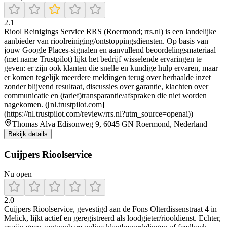
2.1
Riool Reinigings Service RRS (Roermond; rrs.nl) is een landelijke
aanbieder van rioolreiniging/ontstoppingsdiensten. Op basis van
jouw Google Places-signalen en aanvullend beoordelingsmateriaal
(met name Trustpilot) lijkt het bedrijf wisselende ervaringen te
geven: er zijn ook klanten die snelle en kundige hulp ervaren, maar
er komen tegelijk meerdere meldingen terug over herhaalde inzet
zonder blijvend resultaat, discussies over garantie, klachten over
communicatie en (tarief)transparantie/afspraken die niet worden
nagekomen. ([nl.trustpilot.com]
(https://nl.trustpilot.com/review/rrs.nl?utm_source=openai))
Thomas Alva Edisonweg 9, 6045 GN Roermond, Nederland
Bekijk details
Cuijpers Rioolservice
Nu open
2.0
Cuijpers Rioolservice, gevestigd aan de Fons Olterdissenstraat 4 in
Melick, lijkt actief en geregistreerd als loodgieter/riooldienst. Echter,