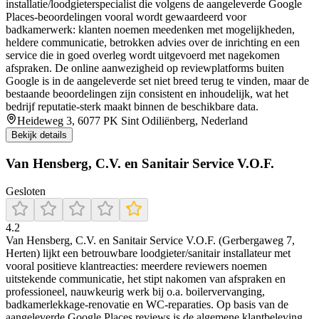
installatie/loodgieterspecialist die volgens de aangeleverde Google
Places-beoordelingen vooral wordt gewaardeerd voor
badkamerwerk: klanten noemen meedenken met mogelijkheden,
heldere communicatie, betrokken advies over de inrichting en een
service die in goed overleg wordt uitgevoerd met nagekomen
afspraken. De online aanwezigheid op reviewplatforms buiten
Google is in de aangeleverde set niet breed terug te vinden, maar de
bestaande beoordelingen zijn consistent en inhoudelijk, wat het
bedrijf reputatie-sterk maakt binnen de beschikbare data.
Heideweg 3, 6077 PK Sint Odiliënberg, Nederland
Bekijk details
Van Hensberg, C.V. en Sanitair Service V.O.F.
Gesloten
4.2
Van Hensberg, C.V. en Sanitair Service V.O.F. (Gerbergaweg 7,
Herten) lijkt een betrouwbare loodgieter/sanitair installateur met
vooral positieve klantreacties: meerdere reviewers noemen
uitstekende communicatie, het stipt nakomen van afspraken en
professioneel, nauwkeurig werk bij o.a. boilervervanging,
badkamerlekkage-renovatie en WC-reparaties. Op basis van de
aangeleverde Google Places reviews is de algemene klantbeleving