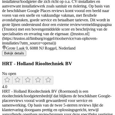
installateur/loodgieter die zich richt op o.a. CV-installaties en
aanverwant installatiewerk zoals sanitair en riolering. Op basis van
de beschikbare Google Places reviews komt vooral een beeld naar
voren van een snelle en vakkundige vakman, met flexibele
avondafspraken, goede service en betaalbare tarieven. Dit wordt in
grote lijnen ondersteund door een externe reviewvermeldingspagina
(Trustoo) met een bovengemiddelde score en beschrijving van de
specialisaties en ervaring van de eigenaar. ([trustoo.nl]
(https://trustoo.nl/limburg/roggel/rioolservice/van-ophoven-
installaties/?utm_source=openai))
Grote Laak 9, 6088 NJ Roggel, Nederland
Bekijk details
HRT - Holland Riooltechniek BV
Nu open
4.0
HRT - Holland Riooltechniek BV (Roermond) is een
riooltechniek/loodgietersbedrijf dat blijkens de beschikbare Google-
placereviews vooral wordt gewaardeerd voor service en
samenwerking. Op basis van de twee 5-sterren reviews lijkt de
klantervaring doorgaans prettig en oplossingsgericht, terwijl
aanvullende openbare reviewbronnen voor deze specifieke vestiging