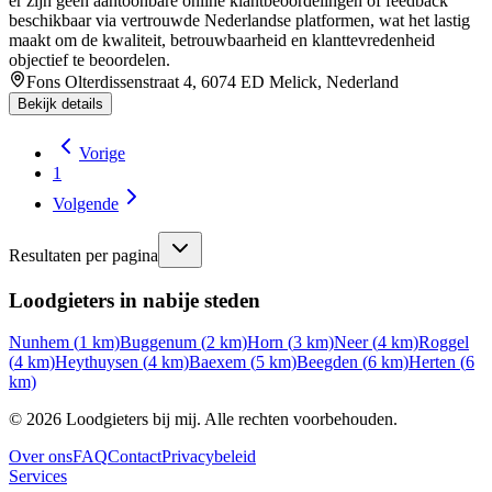
er zijn geen aantoonbare online klantbeoordelingen of feedback
beschikbaar via vertrouwde Nederlandse platformen, wat het lastig
maakt om de kwaliteit, betrouwbaarheid en klanttevredenheid
objectief te beoordelen.
Fons Olterdissenstraat 4, 6074 ED Melick, Nederland
Bekijk details
Vorige
1
Volgende
Resultaten per pagina
Loodgieters in nabije steden
Nunhem
(
1
km)
Buggenum
(
2
km)
Horn
(
3
km)
Neer
(
4
km)
Roggel
(
4
km)
Heythuysen
(
4
km)
Baexem
(
5
km)
Beegden
(
6
km)
Herten
(
6
km)
©
2026
Loodgieters bij mij. Alle rechten voorbehouden.
Over ons
FAQ
Contact
Privacybeleid
Services