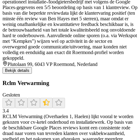
operationeel installatie-/loodgietersbedrijf met volgens de Google
Places-gegevens een 5/5 beoordeling op basis van 1 klantreview. Op
basis van die beperkte reviewdata lijkt de klantervaring positief (ten
minste één review van Ben Hayes met 5 sterren), maar omdat er
weinig onafhankelijke en kwantitatieve feedback beschikbaar is, is
de betrouwbaarheid van het totale kwaliteitsbeeld nog onvoldoende
hard te onderbouwen. Aanvullende online sporen (o.a. via Werkspot
met “Kempkes”) wijzen wel op activiteit in de sector en
overwegend goede communicatie/uitvoering, maar konden niet
volledig en eenduidig aan exact dit Roermond-profiel worden
gekoppeld.
Plutolaan 99, 6043 VP Roermond, Nederland
Bekijk details
Rclm Verwarming
Gesloten
3.4
RCLM Verwarming (Overhaelen 1, Haelen) lijkt vooral te worden
gekozen voor cv-ketel onderhoud en installatiewerk. Op basis van
de beschikbare Google Places reviews komt een consistente rode
draad naar voren van tevreden klanten over vakbekwaamheid,
snelheid en het nakomen van afspraken, waaronder meerdere