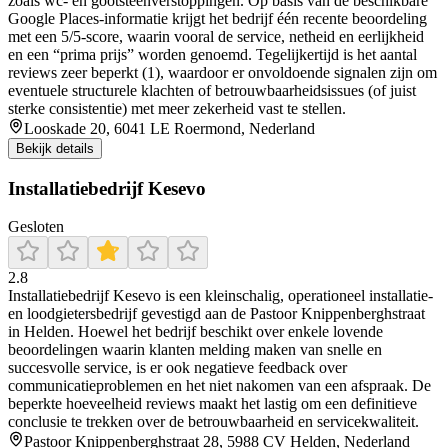
zoals wc- en gootsteenverstoppingen. Op basis van de beschikbare
Google Places-informatie krijgt het bedrijf één recente beoordeling
met een 5/5-score, waarin vooral de service, netheid en eerlijkheid
en een “prima prijs” worden genoemd. Tegelijkertijd is het aantal
reviews zeer beperkt (1), waardoor er onvoldoende signalen zijn om
eventuele structurele klachten of betrouwbaarheidsissues (of juist
sterke consistentie) met meer zekerheid vast te stellen.
Looskade 20, 6041 LE Roermond, Nederland
Bekijk details
Installatiebedrijf Kesevo
Gesloten
2.8
Installatiebedrijf Kesevo is een kleinschalig, operationeel installatie-
en loodgietersbedrijf gevestigd aan de Pastoor Knippenberghstraat
in Helden. Hoewel het bedrijf beschikt over enkele lovende
beoordelingen waarin klanten melding maken van snelle en
succesvolle service, is er ook negatieve feedback over
communicatieproblemen en het niet nakomen van een afspraak. De
beperkte hoeveelheid reviews maakt het lastig om een definitieve
conclusie te trekken over de betrouwbaarheid en servicekwaliteit.
Pastoor Knippenberghstraat 28, 5988 CV Helden, Nederland