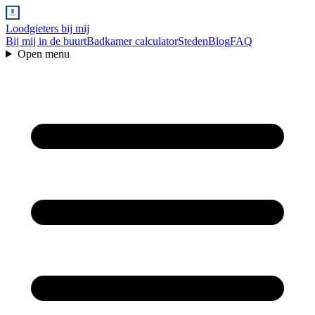
Loodgieters bij mij
Bij mij in de buurt
Badkamer calculator
Steden
Blog
FAQ
Open menu