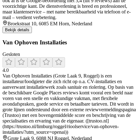
ook al is de Google-beoordeling met 3,4 (uit 9 reviews) aan de
voorzichtige kant. De dienstverlening is breed en professioneel,
maar klantenservice – met name bereikbaarheid via telefoon of e-
mail – verdient verbetering.
Broekstraat 10, 6085 EM Horn, Nederland
Bekijk details
Van Ophoven Installaties
Gesloten
4.0
Van Ophoven Installaties (Grote Laak 9, Roggel) is een
installateur/loodgieter die zich richt op o.a. CV-installaties en
aanverwant installatiewerk zoals sanitair en riolering. Op basis van
de beschikbare Google Places reviews komt vooral een beeld naar
voren van een snelle en vakkundige vakman, met flexibele
avondafspraken, goede service en betaalbare tarieven. Dit wordt in
grote lijnen ondersteund door een externe reviewvermeldingspagina
(Trustoo) met een bovengemiddelde score en beschrijving van de
specialisaties en ervaring van de eigenaar. ([trustoo.nl]
(https://trustoo.nl/limburg/roggel/rioolservice/van-ophoven-
installaties/?utm_source=openai))
Grote Laak 9, 6088 NJ Roggel, Nederland