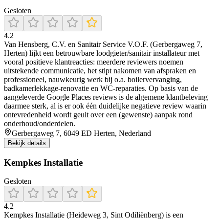
Gesloten
4.2
Van Hensberg, C.V. en Sanitair Service V.O.F. (Gerbergaweg 7,
Herten) lijkt een betrouwbare loodgieter/sanitair installateur met
vooral positieve klantreacties: meerdere reviewers noemen
uitstekende communicatie, het stipt nakomen van afspraken en
professioneel, nauwkeurig werk bij o.a. boilervervanging,
badkamerlekkage-renovatie en WC-reparaties. Op basis van de
aangeleverde Google Places reviews is de algemene klantbeleving
daarmee sterk, al is er ook één duidelijke negatieve review waarin
ontevredenheid wordt geuit over een (gewenste) aanpak rond
onderhoud/onderdelen.
Gerbergaweg 7, 6049 ED Herten, Nederland
Bekijk details
Kempkes Installatie
Gesloten
4.2
Kempkes Installatie (Heideweg 3, Sint Odiliënberg) is een