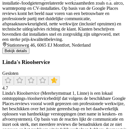
installatie-/loodgietersgerelateerde werkzaamheden zoals o.a. airco,
warmtepomp en CV-installaties. Op basis van de Google Places
reviews komt het beeld naar voren van een betrouwbare en
professionele partij met duidelijke communicatie,
afspraaknauwkeurigheid, nette werkwijze (inclusief opruimen) en
technische uitleg/advies richting de klant. Klanten beschrijven
bovendien dat installaties snel en zorgvuldig zijn uitgevoerd, met
een sterke prijs-kwaliteitbeleving.
Stationsweg 46, 6065 EJ Montfort, Nederland
Bekijk details
Linda's Rioolservice
Gesloten
4.7
Linda's Rioolservice (Mereheymstraat 1, Linne) is een lokaal
ontstoppings-/rioolservicebedrijf dat volgens de beschikbare Google
Places-reviews vooral wordt geprezen om professionele werkwijze,
het beschikken over het juiste gereedschap en het daadwerkelijk
oplossen van hardnekkige verstoppingen (met name in keuken- en
afvoersystemen). Op basis van de reacties lijkt de communicatie en
inzet ook sterk, met meerdere reviews die benadrukken dat ze niet