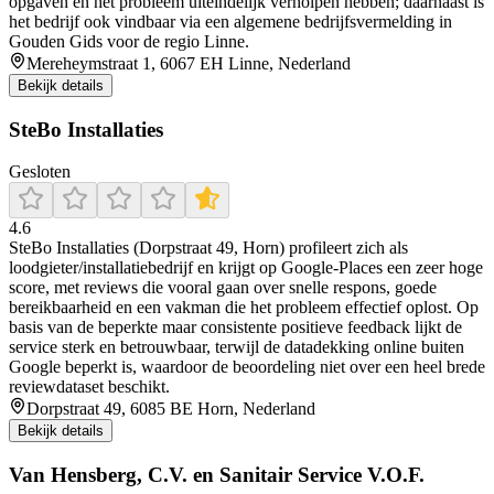
opgaven en het probleem uiteindelijk verholpen hebben; daarnaast is
het bedrijf ook vindbaar via een algemene bedrijfsvermelding in
Gouden Gids voor de regio Linne.
Mereheymstraat 1, 6067 EH Linne, Nederland
Bekijk details
SteBo Installaties
Gesloten
4.6
SteBo Installaties (Dorpstraat 49, Horn) profileert zich als
loodgieter/installatiebedrijf en krijgt op Google-Places een zeer hoge
score, met reviews die vooral gaan over snelle respons, goede
bereikbaarheid en een vakman die het probleem effectief oplost. Op
basis van de beperkte maar consistente positieve feedback lijkt de
service sterk en betrouwbaar, terwijl de datadekking online buiten
Google beperkt is, waardoor de beoordeling niet over een heel brede
reviewdataset beschikt.
Dorpstraat 49, 6085 BE Horn, Nederland
Bekijk details
Van Hensberg, C.V. en Sanitair Service V.O.F.