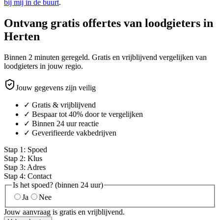
bij mij in de buurt
.
Ontvang gratis offertes van loodgieters in
Herten
Binnen 2 minuten geregeld. Gratis en vrijblijvend vergelijken van
loodgieters in jouw regio.
Jouw gegevens zijn veilig
✓ Gratis & vrijblijvend
✓ Bespaar tot 40% door te vergelijken
✓ Binnen 24 uur reactie
✓ Geverifieerde vakbedrijven
Stap
1
:
Spoed
Stap
2
:
Klus
Stap
3
:
Adres
Stap
4
:
Contact
Is het spoed? (binnen 24 uur)
Ja
Nee
Jouw aanvraag is gratis en vrijblijvend.