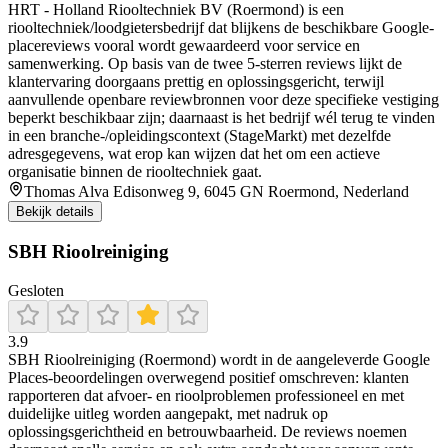
HRT - Holland Riooltechniek BV (Roermond) is een
riooltechniek/loodgietersbedrijf dat blijkens de beschikbare Google-
placereviews vooral wordt gewaardeerd voor service en
samenwerking. Op basis van de twee 5-sterren reviews lijkt de
klantervaring doorgaans prettig en oplossingsgericht, terwijl
aanvullende openbare reviewbronnen voor deze specifieke vestiging
beperkt beschikbaar zijn; daarnaast is het bedrijf wél terug te vinden
in een branche-/opleidingscontext (StageMarkt) met dezelfde
adresgegevens, wat erop kan wijzen dat het om een actieve
organisatie binnen de riooltechniek gaat.
Thomas Alva Edisonweg 9, 6045 GN Roermond, Nederland
Bekijk details
SBH Rioolreiniging
Gesloten
3.9
SBH Rioolreiniging (Roermond) wordt in de aangeleverde Google
Places-beoordelingen overwegend positief omschreven: klanten
rapporteren dat afvoer- en rioolproblemen professioneel en met
duidelijke uitleg worden aangepakt, met nadruk op
oplossingsgerichtheid en betrouwbaarheid. De reviews noemen