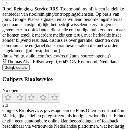
2.1
Riool Reinigings Service RRS (Roermond; rrs.nl) is een landelijke
aanbieder van rioolreiniging/ontstoppingsdiensten. Op basis van
jouw Google Places-signalen en aanvullend beoordelingsmateriaal
(met name Trustpilot) lijkt het bedrijf wisselende ervaringen te
geven: er zijn ook klanten die snelle en kundige hulp ervaren, maar
er komen tegelijk meerdere meldingen terug over herhaalde inzet
zonder blijvend resultaat, discussies over garantie, klachten over
communicatie en (tarief)transparantie/afspraken die niet worden
nagekomen. ([nl.trustpilot.com]
(https://nl.trustpilot.com/review/rrs.nl?utm_source=openai))
Thomas Alva Edisonweg 9, 6045 GN Roermond, Nederland
Bekijk details
Cuijpers Rioolservice
Nu open
2.0
Cuijpers Rioolservice, gevestigd aan de Fons Olterdissenstraat 4 in
Melick, lijkt actief en geregistreerd als loodgieter/riooldienst. Echter,
er zijn geen aantoonbare online klantbeoordelingen of feedback
beschikbaar via vertrouwde Nederlandse platformen, wat het lastig