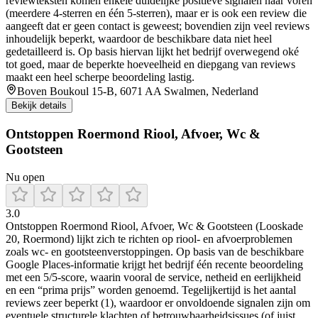
reviewteksten komen enkele duidelijke positieve signalen naar voren
(meerdere 4-sterren en één 5-sterren), maar er is ook een review die
aangeeft dat er geen contact is geweest; bovendien zijn veel reviews
inhoudelijk beperkt, waardoor de beschikbare data niet heel
gedetailleerd is. Op basis hiervan lijkt het bedrijf overwegend oké
tot goed, maar de beperkte hoeveelheid en diepgang van reviews
maakt een heel scherpe beoordeling lastig.
Boven Boukoul 15-B, 6071 AA Swalmen, Nederland
Bekijk details
Ontstoppen Roermond Riool, Afvoer, Wc &
Gootsteen
Nu open
3.0
Ontstoppen Roermond Riool, Afvoer, Wc & Gootsteen (Looskade
20, Roermond) lijkt zich te richten op riool- en afvoerproblemen
zoals wc- en gootsteenverstoppingen. Op basis van de beschikbare
Google Places-informatie krijgt het bedrijf één recente beoordeling
met een 5/5-score, waarin vooral de service, netheid en eerlijkheid
en een “prima prijs” worden genoemd. Tegelijkertijd is het aantal
reviews zeer beperkt (1), waardoor er onvoldoende signalen zijn om
eventuele structurele klachten of betrouwbaarheidsissues (of juist