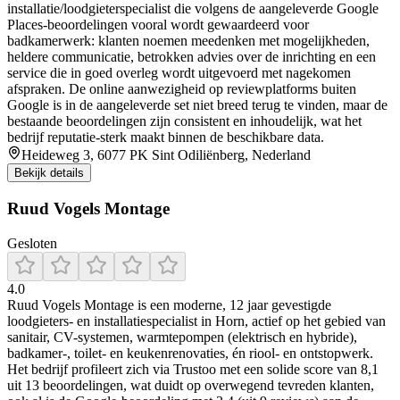
installatie/loodgieterspecialist die volgens de aangeleverde Google
Places-beoordelingen vooral wordt gewaardeerd voor
badkamerwerk: klanten noemen meedenken met mogelijkheden,
heldere communicatie, betrokken advies over de inrichting en een
service die in goed overleg wordt uitgevoerd met nagekomen
afspraken. De online aanwezigheid op reviewplatforms buiten
Google is in de aangeleverde set niet breed terug te vinden, maar de
bestaande beoordelingen zijn consistent en inhoudelijk, wat het
bedrijf reputatie-sterk maakt binnen de beschikbare data.
Heideweg 3, 6077 PK Sint Odiliënberg, Nederland
Bekijk details
Ruud Vogels Montage
Gesloten
4.0
Ruud Vogels Montage is een moderne, 12 jaar gevestigde
loodgieters- en installatiespecialist in Horn, actief op het gebied van
sanitair, CV-systemen, warmtepompen (elektrisch en hybride),
badkamer-, toilet- en keukenrenovaties, én riool- en ontstopwerk.
Het bedrijf profileert zich via Trustoo met een solide score van 8,1
uit 13 beoordelingen, wat duidt op overwegend tevreden klanten,