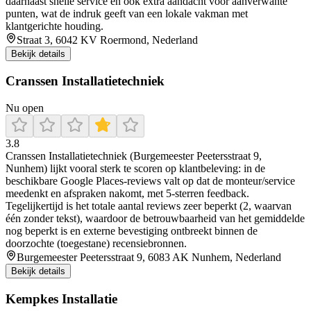
daarnaast snelle service en ook extra aandacht voor aanverwante
punten, wat de indruk geeft van een lokale vakman met
klantgerichte houding.
Straat 3, 6042 KV Roermond, Nederland
Bekijk details
Cranssen Installatietechniek
Nu open
3.8
Cranssen Installatietechniek (Burgemeester Peetersstraat 9,
Nunhem) lijkt vooral sterk te scoren op klantbeleving: in de
beschikbare Google Places-reviews valt op dat de monteur/service
meedenkt en afspraken nakomt, met 5-sterren feedback.
Tegelijkertijd is het totale aantal reviews zeer beperkt (2, waarvan
één zonder tekst), waardoor de betrouwbaarheid van het gemiddelde
nog beperkt is en externe bevestiging ontbreekt binnen de
doorzochte (toegestane) recensiebronnen.
Burgemeester Peetersstraat 9, 6083 AK Nunhem, Nederland
Bekijk details
Kempkes Installatie