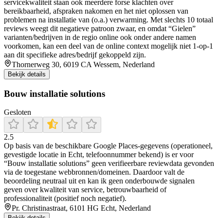
servicekwaliteit staan ook meerdere forse klachten over
bereikbaarheid, afspraken nakomen en het niet oplossen van
problemen na installatie van (o.a.) verwarming. Met slechts 10 totaal
reviews weegt dit negatieve patroon zwaar, en omdat “Gielen”
varianten/bedrijven in de regio online ook onder andere namen
voorkomen, kan een deel van de online context mogelijk niet 1-op-1
aan dit specifieke adres/bedrijf gekoppeld zijn.
Thornerweg 30, 6019 CA Wessem, Nederland
Bekijk details
Bouw installatie solutions
Gesloten
2.5
Op basis van de beschikbare Google Places-gegevens (operationeel,
gevestigde locatie in Echt, telefoonnummer bekend) is er voor
“Bouw installatie solutions” geen verifieerbare reviewdata gevonden
via de toegestane webbronnen/domeinen. Daardoor valt de
beoordeling neutraal uit en kan ik geen onderbouwde signalen
geven over kwaliteit van service, betrouwbaarheid of
professionaliteit (positief noch negatief).
Pr. Christinastraat, 6101 HG Echt, Nederland
Bekijk details