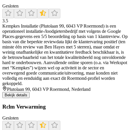
Gesloten
3.5
Kempkes Installatie (Plutolaan 99, 6043 VP Roermond) is een
operationeel installatie-/loodgietersbedrijf met volgens de Google
Places-gegevens een 5/5 beoordeling op basis van 1 klantreview. Op
basis van die beperkte reviewdata lijkt de klantervaring positief (ten
minste één review van Ben Hayes met 5 sterren), maar omdat er
weinig onafhankelijke en kwantitatieve feedback beschikbaar is, is
de betrouwbaarheid van het totale kwaliteitsbeeld nog onvoldoende
hard te onderbouwen. Aanvullende online sporen (o.a. via Werkspot
met “Kempkes”) wijzen wel op activiteit in de sector en
overwegend goede communicatie/uitvoering, maar konden niet
volledig en eenduidig aan exact dit Roermond-profiel worden
gekoppeld.
Plutolaan 99, 6043 VP Roermond, Nederland
Bekijk details
Rclm Verwarming
Gesloten