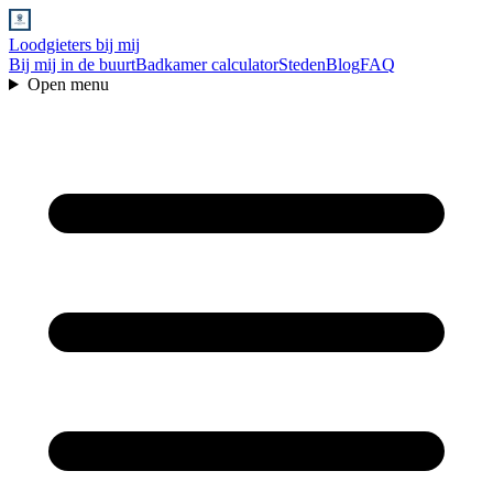
Loodgieters bij mij
Bij mij in de buurt
Badkamer calculator
Steden
Blog
FAQ
Open menu