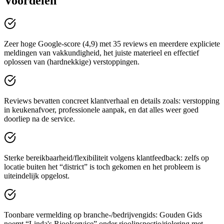
Voordelen
Zeer hoge Google-score (4,9) met 35 reviews en meerdere expliciete
meldingen van vakkundigheid, het juiste materieel en effectief
oplossen van (hardnekkige) verstoppingen.
Reviews bevatten concreet klantverhaal en details zoals: verstopping
in keukenafvoer, professionele aanpak, en dat alles weer goed
doorliep na de service.
Sterke bereikbaarheid/flexibiliteit volgens klantfeedback: zelfs op
locatie buiten het “district” is toch gekomen en het probleem is
uiteindelijk opgelost.
Toonbare vermelding op branche-/bedrijvengids: Gouden Gids
noemt “Linda's Rioolservice” onder rioolinspectie/riolering met