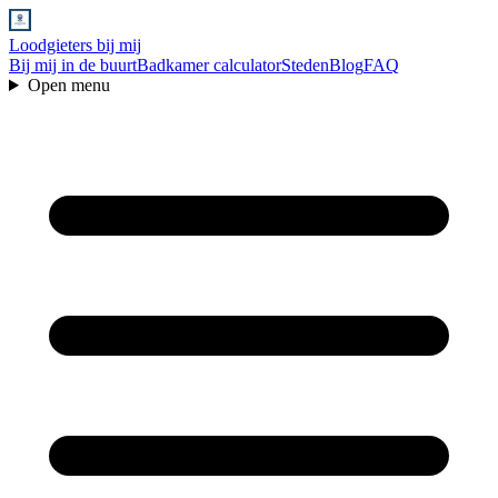
Loodgieters bij mij
Bij mij in de buurt
Badkamer calculator
Steden
Blog
FAQ
Open menu