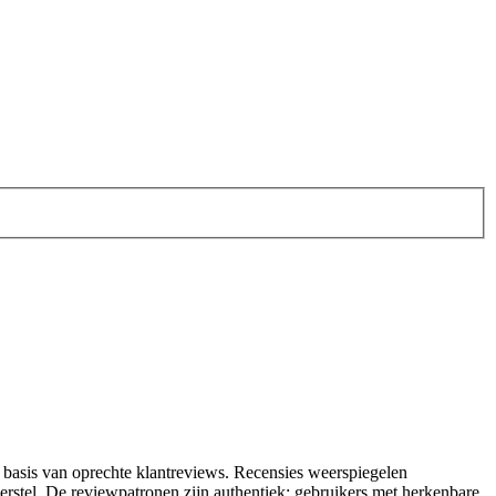
p basis van oprechte klantreviews. Recensies weerspiegelen
eherstel. De reviewpatronen zijn authentiek: gebruikers met herkenbare