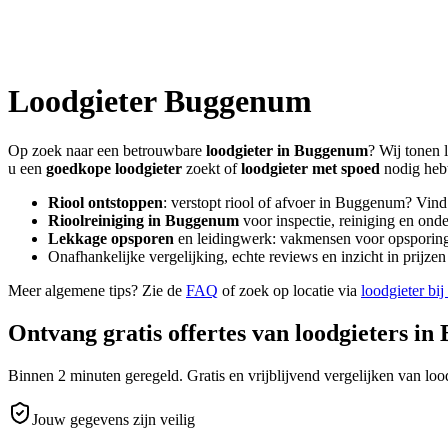
Loodgieter
Buggenum
Op zoek naar een betrouwbare
loodgieter in
Buggenum
? Wij tonen 
u een
goedkope loodgieter
zoekt of
loodgieter met spoed
nodig heb
Riool ontstoppen
: verstopt riool of afvoer in
Buggenum
? Vind
Rioolreiniging in
Buggenum
voor inspectie, reiniging en onde
Lekkage opsporen
en leidingwerk: vakmensen voor opsporing 
Onafhankelijke vergelijking, echte reviews en inzicht in prijz
Meer algemene tips? Zie de
FAQ
of zoek op locatie via
loodgieter bij
Ontvang gratis offertes van loodgieters in
Binnen 2 minuten geregeld. Gratis en vrijblijvend vergelijken van lood
Jouw gegevens zijn veilig