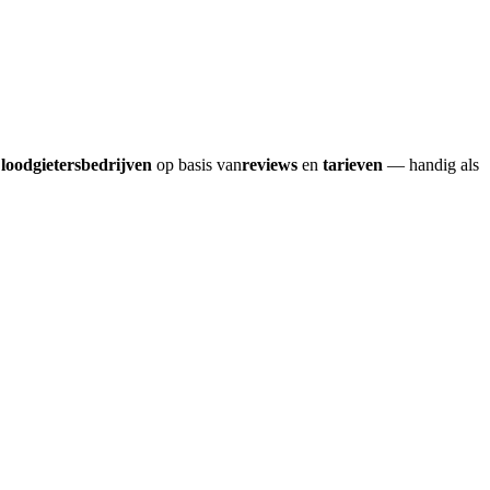
e
loodgietersbedrijven
op basis van
reviews
en
tarieven
— handig als