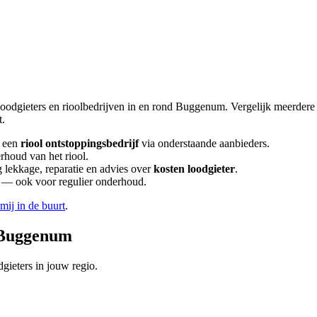
loodgieters en rioolbedrijven in en rond
Buggenum
. Vergelijk meerder
t.
 een
riool ontstoppingsbedrijf
via onderstaande aanbieders.
rhoud van het riool.
lekkage, reparatie en advies over
kosten loodgieter
.
en — ook voor regulier onderhoud.
 mij in de buurt
.
Buggenum
gieters in jouw regio.