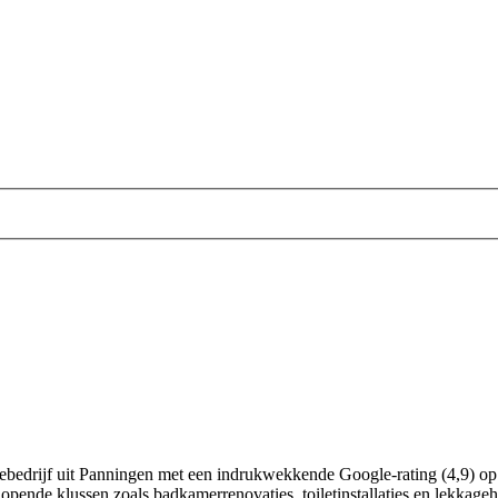
atiebedrijf uit Panningen met een indrukwekkende Google-rating (4,9) o
nlopende klussen zoals badkamerrenovaties, toiletinstallaties en lekkag