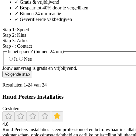
✓ Gratis & vrijblijvend
✓ Bespaar tot 40% door te vergelijken
✓ Binnen 24 uur reactie
✓ Geverifieerde vakbedrijven
Stap
1
:
Spoed
Stap
2
:
Klus
Stap
3
:
Adres
Stap
4
:
Contact
Is het spoed? (binnen 24 uur)
Ja
Nee
Jouw aanvraag is gratis en vrijblijvend.
Volgende stap
Resultaten
1
-
24
van
24
Ruud Peeters Installaties
Gesloten
4.8
Ruud Peeters Installaties is een professioneel en betrouwbaar install
vakmanschap, oplossingsgerichtheid en eerlijke prijsstelling bij uitee