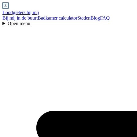
Loodgieters bij mij
Bij mij in de buurt
Badkamer calculator
Steden
Blog
FAQ
Open menu