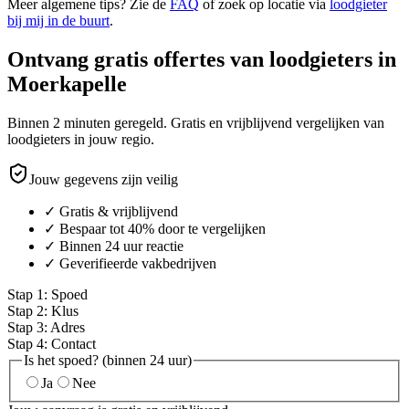
Meer algemene tips? Zie de
FAQ
of zoek op locatie via
loodgieter
bij mij in de buurt
.
Ontvang gratis offertes van loodgieters in
Moerkapelle
Binnen 2 minuten geregeld. Gratis en vrijblijvend vergelijken van
loodgieters in jouw regio.
Jouw gegevens zijn veilig
✓ Gratis & vrijblijvend
✓ Bespaar tot 40% door te vergelijken
✓ Binnen 24 uur reactie
✓ Geverifieerde vakbedrijven
Stap
1
:
Spoed
Stap
2
:
Klus
Stap
3
:
Adres
Stap
4
:
Contact
Is het spoed? (binnen 24 uur)
Ja
Nee