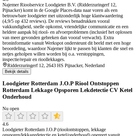
Najemer Rioolservice Loodgieter B.V. (Ridderzuringerf 12,
Pijnacker) komt in de Google Places-data naar voren als een
betrouwbare loodgieter met uitzonderlijk hoge klantwaardering
(4,9/5 op 432 reviews). De reviews benadrukken vooral
vakkundigheid, snelle opkomst, vriendelijke communicatie en een
heldere aanpak bij riool- en afvoerproblemen (inclusief het oplossen
van meer gevonden gebreken dan vooraf verwacht). Extra
broninformatie vanuit Werkspot ondersteunt dit beeld met een hoge
beoordeling, waardoor Najemer lijkt te passen bij klanten die snel en
netjes geholpen willen worden bij o.a. verstoppingen,
inspectie/repair en rioollekkages.
Ridderzuringerf 12, 2643 HS Pijnacker, Nederland
Bekijk details
Loodgieter Rotterdam J.O.P Riool Ontstoppen
Rotterdam Lekkage Opsporen Lekdetectie CV Ketel
Onderhoud
Nu open
4.6
Loodgieter Rotterdam J.O.P (rioolontstoppen, lekkage
opsporen/lekkagedetectie en ketel/onderhoud) opereert vanuit