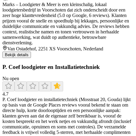
Marks – Loodgieter & Meer is een kleinschalig, lokaal
loodgietersbedrijf in Voorschoten dat zich onderscheidt door een
zeer hoge klanttevredenheid (5.0 op Google, 6 reviews). Klanten
prijzen vooral de snelle en spoedhulp bij lekkages, persoonlijke en
duidelijke communicatie en vakkundig advies. De reviews hebben
context, realistische namen en tonen vertrouwen in herhaalde
samenwerking, wat duidt op authentieke, betrouwbare
dienstverlening.
Van Ostadehof, 2251 XS Voorschoten, Nederland
Bekijk details
P. Coef loodgieter en Installatietechniek
Nu open
4.7
P. Coef loodgieter en installatietechniek (Mosstraat 20, Gouda) lijkt
op basis van de Google Places reviews vooral bekend te staan om
directe hulp, korte doorlooptijden en een persoonlijke aanpak:
klanten geven aan dat de eigenaar zelf bereikbaar is, vooraf de
kosten bespreekt en het werk netjes en vakkundig afrondt (inclusief
communicatie, opruimen en soms met controles). De verzamelde
feedback is vrijwel volledig 5-sterren, met herhaalde complimenten