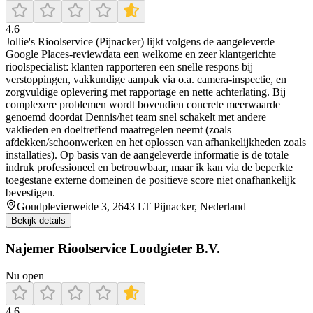
4.6
Jollie's Rioolservice (Pijnacker) lijkt volgens de aangeleverde
Google Places-reviewdata een welkome en zeer klantgerichte
rioolspecialist: klanten rapporteren een snelle respons bij
verstoppingen, vakkundige aanpak via o.a. camera-inspectie, en
zorgvuldige oplevering met rapportage en nette achterlating. Bij
complexere problemen wordt bovendien concrete meerwaarde
genoemd doordat Dennis/het team snel schakelt met andere
vaklieden en doeltreffend maatregelen neemt (zoals
afdekken/schoonwerken en het oplossen van afhankelijkheden zoals
installaties). Op basis van de aangeleverde informatie is de totale
indruk professioneel en betrouwbaar, maar ik kan via de beperkte
toegestane externe domeinen de positieve score niet onafhankelijk
bevestigen.
Goudplevierweide 3, 2643 LT Pijnacker, Nederland
Bekijk details
Najemer Rioolservice Loodgieter B.V.
Nu open
4.6