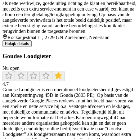
als nette werkwijze, goede uitleg richting de klant en bereikbaarheid,
met zelfs een extra service-moment in een case waarbij een klant na
afloop een terugbetaling/terugkoppeling ontving. Op basis van de
aangeleverde reviewdata is het totale beeld duidelijk positief, maar
externe bevestiging vanuit andere beoordelingssites kon ik niet
terugvinden binnen de toegestane bronnen.
Rockanjestraat 11, 2729 GN Zoetermeer, Nederland
Bekijk details
Goudse Loodgieter
Nu open
4.7
Goudse Loodgieter is een operationeel loodgietersbedrijf gevestigd
aan Kampenringweg 45D in Gouda (2803 PE). Op basis van de
aangeleverde Google Places reviews komt het beeld naar voren van
een snelle en nette service bij o.a. verstopte afvoeren en lekkages,
met duidelijke communicatie en advies. Tegelijkertijd blijkt uit
beperkte webinformatie dat het adres Kampenringweg 45D aan
meerdere andere organisaties gekoppeld kan zijn en dat er geen
duidelijke, eenduidige online bedrijfsverificatie naar “Goudse
Loodgieter” als loodgietersnaam naar voren komt, waardoor extra