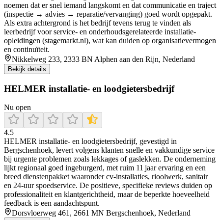
noemen dat er snel iemand langskomt en dat communicatie en traject
(inspectie → advies → reparatie/vervanging) goed wordt opgepakt.
Als extra achtergrond is het bedrijf tevens terug te vinden als
leerbedrijf voor service- en onderhoudsgerelateerde installatie-
opleidingen (stagemarkt.nl), wat kan duiden op organisatievermogen
en continuïteit.
Nikkelweg 233, 2333 BN Alphen aan den Rijn, Nederland
Bekijk details
HELMER installatie- en loodgietersbedrijf
Nu open
4.5
HELMER installatie‑ en loodgietersbedrijf, gevestigd in
Bergschenhoek, levert volgens klanten snelle en vakkundige service
bij urgente problemen zoals lekkages of gaslekken. De onderneming
lijkt regionaal goed ingeburgerd, met ruim 11 jaar ervaring en een
breed dienstenpakket waaronder cv‑installaties, rioolwerk, sanitair
en 24‑uur spoedservice. De positieve, specifieke reviews duiden op
professionaliteit en klantgerichtheid, maar de beperkte hoeveelheid
feedback is een aandachtspunt.
Dorsvloerweg 461, 2661 MN Bergschenhoek, Nederland