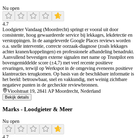
Nu open
4.7
Loodgieter Vandaag (Moordrecht) springt er vooral uit door
consistente, hoog gewaardeerde service bij lekkages, lekdetectie en
verstoppingen. In de aangeleverde Google Places reviews worden
o.a. snelle interventie, correcte oorzaak-diagnose (zoals lekkages
achter kranen/koppelingen) en professionele afhandeling benadrukt.
Aanvullend bevestigen externe signalen met name op Trustpilot een
bovengemiddelde score (±4,7) met veel recente positieve
ervaringen, terwijl op Werkspot in de omgeving eveneens positieve
klantreacties terugkomen. Op basis van de beschikbare informatie is
het beeld: betrouwbaar, snel en vakkundig, met weinig zichtbare
negatieve punten in de gecheckte reviewbronnen.
Vioolstraat 19, 2841 AP Moordrecht, Nederland
Bekijk details
Marks - Loodgieter & Meer
Nu open
4.7