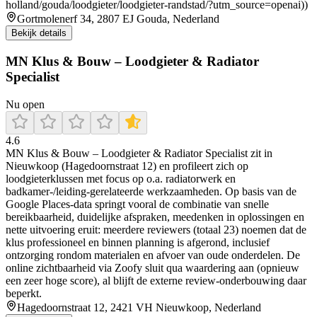
holland/gouda/loodgieter/loodgieter-randstad/?utm_source=openai))
Gortmolenerf 34, 2807 EJ Gouda, Nederland
Bekijk details
MN Klus & Bouw – Loodgieter & Radiator
Specialist
Nu open
4.6
MN Klus & Bouw – Loodgieter & Radiator Specialist zit in
Nieuwkoop (Hagedoornstraat 12) en profileert zich op
loodgieterklussen met focus op o.a. radiatorwerk en
badkamer-/leiding-gerelateerde werkzaamheden. Op basis van de
Google Places-data springt vooral de combinatie van snelle
bereikbaarheid, duidelijke afspraken, meedenken in oplossingen en
nette uitvoering eruit: meerdere reviewers (totaal 23) noemen dat de
klus professioneel en binnen planning is afgerond, inclusief
ontzorging rondom materialen en afvoer van oude onderdelen. De
online zichtbaarheid via Zoofy sluit qua waardering aan (opnieuw
een zeer hoge score), al blijft de externe review-onderbouwing daar
beperkt.
Hagedoornstraat 12, 2421 VH Nieuwkoop, Nederland