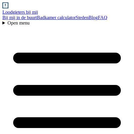
Loodgieters bij mij
Bij mij in de buurt
Badkamer calculator
Steden
Blog
FAQ
Open menu