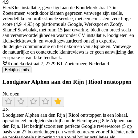
4.9
FlexKlus installatie, gevestigd aan de Koudekerkstraat 7 in
Zoetermeer, wordt door klanten geprezen vanwege zijn snelle,
vriendelijke en professionele service, met een consistent zeer hoge
score (4,9–4,93) op platforms als Google, Werkspot en Zoofy.
Sharief Sewbalak, met ruim 15 jaar ervaring, biedt een breed scala
aan verantwoordelijkheden waaronder CV-installatie, loodgieter- en
klein-elektrawerk, en wordt gewaardeerd om zijn expertise,
duidelijke communicatie en het nakomen van afspraken. Vanwege
de natuurlijke en contextuele klantreviews is er geen aanwijzing dat
er sprake is van fake feedback.
Koudekerkstraat 7, 2729 BT Zoetermeer, Nederland
Bekijk details
Loodgieter Alphen aan den Rijn | Riool ontstoppen
Nu open
4.8
Loodgieter Alphen aan den Rijn | Riool ontstoppen is een lokaal,
operationeel loodgietersbedrijf aan de Flemingweg 8 te Alphen aan
den Rijn. Het bedrijf scoort een perfecte Google reviewscore (5 op
basis van 27 beoordelingen) en wordt geprezen voor efficiënte, nette
en professionele uitvoering van zowel boilerinstallaties als