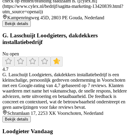
check op entiteit/branding raadzaam is. ([cylex.nl]
(https://www.cylex.nl/bedrijf/sagitta-marketing-13420839.html?
utm_source=openai))
Kampenringweg 45D, 2803 PE Gouda, Nederland
Bekijk details
G. Lasschuijt Loodgieters, dakdekkers
installatiebedrijf
Nu open
4.7
G. Lasschuijt Loodgieters, dakdekkers installatiebedrijf is een
kleinschalige, persoonlijk gedreven onderneming in Voorschoten
met een Google-rating van 4,7 gebaseerd op 7 reviews. Klanten
waarderen met name het vakmanschap, de snelle respons, heldere
adviezen, nette uitvoering en betaalbaarheid. De feedback is
concreet en contextueel, wat de betrouwbaarheid onderstreept en
geen aanwijzingen voor fake reviews bevat.
Schramlaan 17, 2253 XK Voorschoten, Nederland
Bekijk details
Loodgieter Vandaag