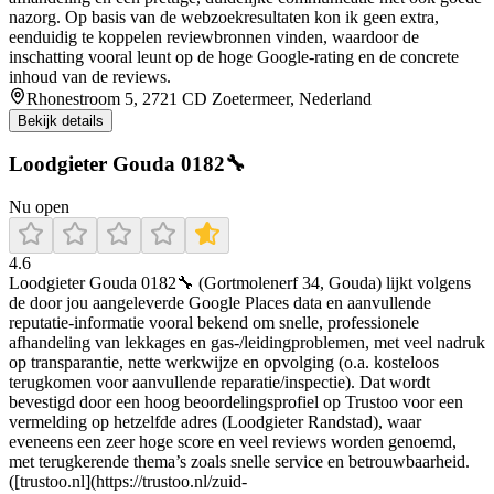
nazorg. Op basis van de webzoekresultaten kon ik geen extra,
eenduidig te koppelen reviewbronnen vinden, waardoor de
inschatting vooral leunt op de hoge Google-rating en de concrete
inhoud van de reviews.
Rhonestroom 5, 2721 CD Zoetermeer, Nederland
Bekijk details
Loodgieter Gouda 0182🔧
Nu open
4.6
Loodgieter Gouda 0182🔧 (Gortmolenerf 34, Gouda) lijkt volgens
de door jou aangeleverde Google Places data en aanvullende
reputatie-informatie vooral bekend om snelle, professionele
afhandeling van lekkages en gas-/leidingproblemen, met veel nadruk
op transparantie, nette werkwijze en opvolging (o.a. kosteloos
terugkomen voor aanvullende reparatie/inspectie). Dat wordt
bevestigd door een hoog beoordelingsprofiel op Trustoo voor een
vermelding op hetzelfde adres (Loodgieter Randstad), waar
eveneens een zeer hoge score en veel reviews worden genoemd,
met terugkerende thema’s zoals snelle service en betrouwbaarheid.
([trustoo.nl](https://trustoo.nl/zuid-