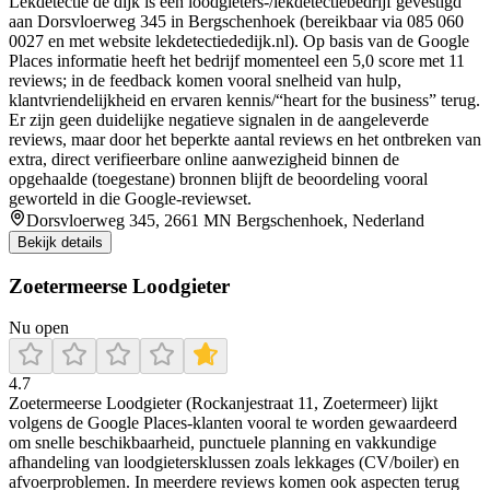
Lekdetectie de dijk is een loodgieters-/lekdetectiebedrijf gevestigd
aan Dorsvloerweg 345 in Bergschenhoek (bereikbaar via 085 060
0027 en met website lekdetectiededijk.nl). Op basis van de Google
Places informatie heeft het bedrijf momenteel een 5,0 score met 11
reviews; in de feedback komen vooral snelheid van hulp,
klantvriendelijkheid en ervaren kennis/“heart for the business” terug.
Er zijn geen duidelijke negatieve signalen in de aangeleverde
reviews, maar door het beperkte aantal reviews en het ontbreken van
extra, direct verifieerbare online aanwezigheid binnen de
opgehaalde (toegestane) bronnen blijft de beoordeling vooral
geworteld in die Google-reviewset.
Dorsvloerweg 345, 2661 MN Bergschenhoek, Nederland
Bekijk details
Zoetermeerse Loodgieter
Nu open
4.7
Zoetermeerse Loodgieter (Rockanjestraat 11, Zoetermeer) lijkt
volgens de Google Places-klanten vooral te worden gewaardeerd
om snelle beschikbaarheid, punctuele planning en vakkundige
afhandeling van loodgietersklussen zoals lekkages (CV/boiler) en
afvoerproblemen. In meerdere reviews komen ook aspecten terug