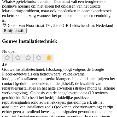
WhatsApp/telefonisch contact. Daarnaast valt een terugkerende
positieve noemer op: niet alleen het oplossen van het directe
lek/rioleringsprobleem, maar ook meedenken in oorzaakonderzoek
en betrokken nazorg wanneer het probleem niet meteen eenduidig
is.
Doctor van Noortstraat 17c, 2266 GR Leidschendam, Nederland
Bekijk details
Gouwe Installatietechniek
Nu open
4.6
Gouwe Installatietechniek (Boskoop) oogt volgens de Google
Places-reviews als een betrouwbare, vakbekwame
loodgieter/installateur met sterke klantgerichtheid: klanten prijzen het
contact (geduld, meedenken, duidelijkheid), de kwaliteit van
reparaties/installaties en het nette afwerken (strakke montage, schone
werkomgeving). Op basis van de aangeleverde data (19 reviews,
gemiddelde 5/5) heeft het bedrijf duidelijke positieve
reputatiesignalen rond zowel lekkages, gasleidingwerk als het
aansluiten van installaties zoals Qooker en vloerverwarming; er zijn
echter geen aanvullend bevestigende signalen gevonden op andere,
specifiek toegestane reviewplatformen, waardoor de score primair