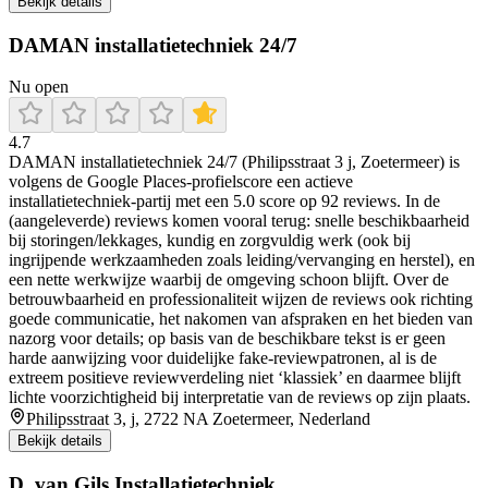
Bekijk details
DAMAN installatietechniek 24/7
Nu open
4.7
DAMAN installatietechniek 24/7 (Philipsstraat 3 j, Zoetermeer) is
volgens de Google Places-profielscore een actieve
installatietechniek-partij met een 5.0 score op 92 reviews. In de
(aangeleverde) reviews komen vooral terug: snelle beschikbaarheid
bij storingen/lekkages, kundig en zorgvuldig werk (ook bij
ingrijpende werkzaamheden zoals leiding/vervanging en herstel), en
een nette werkwijze waarbij de omgeving schoon blijft. Over de
betrouwbaarheid en professionaliteit wijzen de reviews ook richting
goede communicatie, het nakomen van afspraken en het bieden van
nazorg voor details; op basis van de beschikbare tekst is er geen
harde aanwijzing voor duidelijke fake-reviewpatronen, al is de
extreem positieve reviewverdeling niet ‘klassiek’ en daarmee blijft
lichte voorzichtigheid bij interpretatie van de reviews op zijn plaats.
Philipsstraat 3, j, 2722 NA Zoetermeer, Nederland
Bekijk details
D. van Gils Installatietechniek