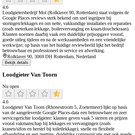
4.6
Loodgietersbedrijf Mol (Rolklaver 90, Rotterdam) staat volgens de
Google Places reviews sterk bekend om snel ingrijpen bij
storingen/lekkages en om nette, vakkundige installaties en reparaties
(zoals meterkast-lekkage, boilervervanging en kraan/douchekraan).
Klanten noemen daarbij vaak een duidelijke prijsopgave vooraf,
goede uitleg tijdens en na de werkzaamheden en een vriendelijke
werkwijze; op basis van het huidige reviewbeeld lijkt het bedrijf
betrouwbaar en professioneel in service en afwerking.
Rolklaver 90, 3069 DH Rotterdam, Nederland
Bekijk details
Loodgieter Van Toorn
Nu open
4.6
Loodgieter Van Toorn (Rhonestroom 5, Zoetermeer) lijkt op basis
van de aangeleverde Google Places-data een betrouwbare en zeer
servicegerichte loodgieter: klanten geven vaak 5 sterren en prijzen
vooral vakmanschap bij lekkages en vervangingen (zoals
kranen/sifon en herstel bij toiletlekkage), snelle en flexibele
afhandeling en een prettige, duidelijke communicatie met ook goede