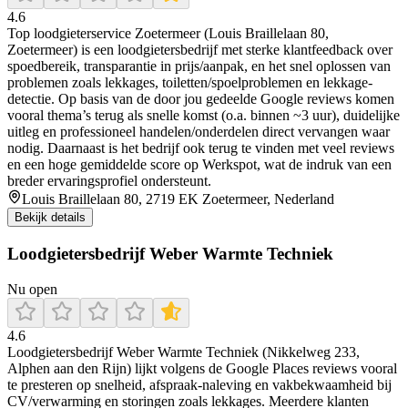
4.6
Top loodgieterservice Zoetermeer (Louis Braillelaan 80,
Zoetermeer) is een loodgietersbedrijf met sterke klantfeedback over
spoedbereik, transparantie in prijs/aanpak, en het snel oplossen van
problemen zoals lekkages, toiletten/spoelproblemen en lekkage-
detectie. Op basis van de door jou gedeelde Google reviews komen
vooral thema’s terug als snelle komst (o.a. binnen ~3 uur), duidelijke
uitleg en professioneel handelen/onderdelen direct vervangen waar
nodig. Daarnaast is het bedrijf ook terug te vinden met veel reviews
en een hoge gemiddelde score op Werkspot, wat de indruk van een
breder ervaringsprofiel ondersteunt.
Louis Braillelaan 80, 2719 EK Zoetermeer, Nederland
Bekijk details
Loodgietersbedrijf Weber Warmte Techniek
Nu open
4.6
Loodgietersbedrijf Weber Warmte Techniek (Nikkelweg 233,
Alphen aan den Rijn) lijkt volgens de Google Places reviews vooral
te presteren op snelheid, afspraak-naleving en vakbekwaamheid bij
CV/verwarming en storingen zoals lekkages. Meerdere klanten