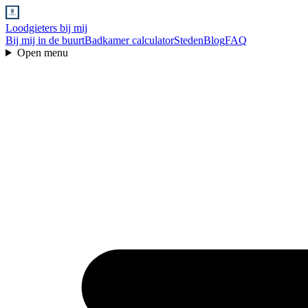
Loodgieters bij mij
Bij mij in de buurt
Badkamer calculator
Steden
Blog
FAQ
Open menu