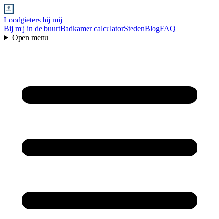
Loodgieters bij mij
Bij mij in de buurt
Badkamer calculator
Steden
Blog
FAQ
Open menu