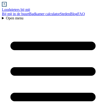
Loodgieters bij mij
Bij mij in de buurt
Badkamer calculator
Steden
Blog
FAQ
Open menu