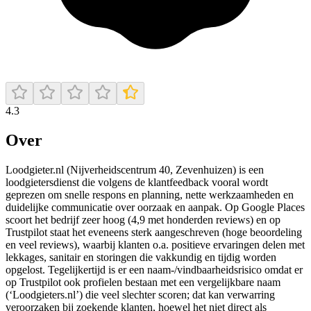
4.3
Over
Loodgieter.nl (Nijverheidscentrum 40, Zevenhuizen) is een
loodgietersdienst die volgens de klantfeedback vooral wordt
geprezen om snelle respons en planning, nette werkzaamheden en
duidelijke communicatie over oorzaak en aanpak. Op Google Places
scoort het bedrijf zeer hoog (4,9 met honderden reviews) en op
Trustpilot staat het eveneens sterk aangeschreven (hoge beoordeling
en veel reviews), waarbij klanten o.a. positieve ervaringen delen met
lekkages, sanitair en storingen die vakkundig en tijdig worden
opgelost. Tegelijkertijd is er een naam-/vindbaarheidsrisico omdat er
op Trustpilot ook profielen bestaan met een vergelijkbare naam
(‘Loodgieters.nl’) die veel slechter scoren; dat kan verwarring
veroorzaken bij zoekende klanten, hoewel het niet direct als