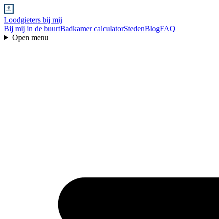
Loodgieters bij mij
Bij mij in de buurt
Badkamer calculator
Steden
Blog
FAQ
Open menu