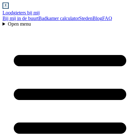
Loodgieters bij mij
Bij mij in de buurt
Badkamer calculator
Steden
Blog
FAQ
Open menu