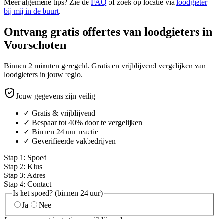
Meer algemene tips? Zie de
FAQ
of zoek op locatie via
loodgieter
bij mij in de buurt
.
Ontvang gratis offertes van loodgieters in
Voorschoten
Binnen 2 minuten geregeld. Gratis en vrijblijvend vergelijken van
loodgieters in jouw regio.
Jouw gegevens zijn veilig
✓ Gratis & vrijblijvend
✓ Bespaar tot 40% door te vergelijken
✓ Binnen 24 uur reactie
✓ Geverifieerde vakbedrijven
Stap
1
:
Spoed
Stap
2
:
Klus
Stap
3
:
Adres
Stap
4
:
Contact
Is het spoed? (binnen 24 uur)
Ja
Nee