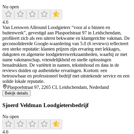
Nu open
4.6
Van Leeuwen Allround Loodgieters “voor al u binnen en
buitenwerk”, gevestigd aan Plaspoelstraat 97 in Leidschendam,
profileert zich als een uiterst bekwame en klantgerichte vakman. De
geconsolideerde Google‑waardering van 5.0 (6 reviews) reflecteert
een sterke reputatie: klanten prijzen zijn ervaring met lekkages,
dakgoten en algemene loodgieterswerkzaamheden, waarbij ze met
name vakmanschap, vriendelijkheid en snelle oplossingen
benadrukken. De variëteit in namen, tekstinhoud en data in de
reviews duiden op authentieke ervaringen. Kortom: een
betrouwbaar en professioneel bedrijf met uitstekende service en een
solide lokale reputatie.
Plaspoelstraat 97, 2265 CL Leidschendam, Nederland
Bekijk details
Sjoerd Veldman Loodgietersbedrijf
Nu open
4.6