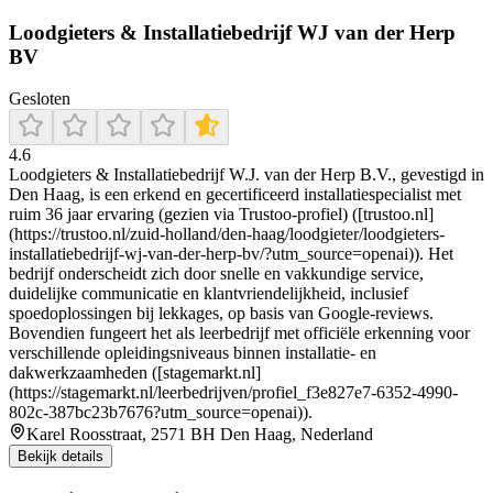
Loodgieters & Installatiebedrijf WJ van der Herp
BV
Gesloten
4.6
Loodgieters & Installatiebedrijf W.J. van der Herp B.V., gevestigd in
Den Haag, is een erkend en gecertificeerd installatiespecialist met
ruim 36 jaar ervaring (gezien via Trustoo-profiel) ([trustoo.nl]
(https://trustoo.nl/zuid-holland/den-haag/loodgieter/loodgieters-
installatiebedrijf-wj-van-der-herp-bv/?utm_source=openai)). Het
bedrijf onderscheidt zich door snelle en vakkundige service,
duidelijke communicatie en klantvriendelijkheid, inclusief
spoedoplossingen bij lekkages, op basis van Google-reviews.
Bovendien fungeert het als leerbedrijf met officiële erkenning voor
verschillende opleidingsniveaus binnen installatie- en
dakwerkzaamheden ([stagemarkt.nl]
(https://stagemarkt.nl/leerbedrijven/profiel_f3e827e7-6352-4990-
802c-387bc23b7676?utm_source=openai)).
Karel Roosstraat, 2571 BH Den Haag, Nederland
Bekijk details