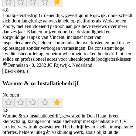
4.8
Loodgietersbedrijf Groenendijk, gevestigd in Rijswijk, onderscheidt
zich door langdurige aanwezigheid op platforms als Werkspot en
Zoofy, met een vloeiend patroon aan positieve reviews over meer
dan zes jaar. Klanten prijzen vooral de deskundigheid en
zorgvuldige aanpak van Vincent, inclusief inzet van
inspectiecamera’s, heldere communicatie over kosten en praktische
oplossingen zonder verborgen verrassingen. De consistent hoge
kwaliteitsbeoordeling en betrouwbaarheid maken het bedrijf tot een
solide en professioneel adres voor uiteenlopende loodgietersklussen.
Dennelaan 48, 2282 JC Rijswijk, Nederland
Bekijk details
Warmte & zo Installatiebedrijf
Nu open
4.8
Warmte & zo Installatiebedrijf, gevestigd in Den Haag, is een
kleinschalig, klantgericht installatiebedrijf met specialisatie in CV‑
en vloerverwarmingssystemen. Het bedrijf levert snelle, transparante
offertes, heldere uitleg én vakkundig werk, zoals blijkt uit de