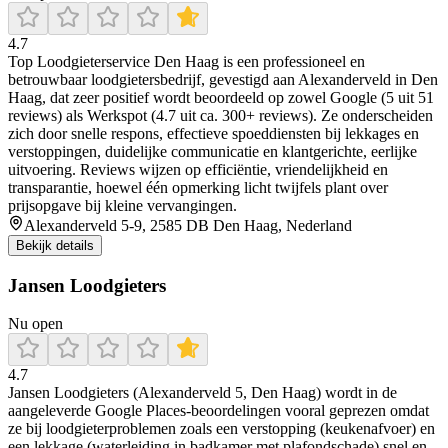
4.7
Top Loodgieterservice Den Haag is een professioneel en
betrouwbaar loodgietersbedrijf, gevestigd aan Alexanderveld in Den
Haag, dat zeer positief wordt beoordeeld op zowel Google (5 uit 51
reviews) als Werkspot (4.7 uit ca. 300+ reviews). Ze onderscheiden
zich door snelle respons, effectieve spoeddiensten bij lekkages en
verstoppingen, duidelijke communicatie en klantgerichte, eerlijke
uitvoering. Reviews wijzen op efficiëntie, vriendelijkheid en
transparantie, hoewel één opmerking licht twijfels plant over
prijsopgave bij kleine vervangingen.
Alexanderveld 5-9, 2585 DB Den Haag, Nederland
Bekijk details
Jansen Loodgieters
Nu open
4.7
Jansen Loodgieters (Alexanderveld 5, Den Haag) wordt in de
aangeleverde Google Places-beoordelingen vooral geprezen omdat
ze bij loodgieterproblemen zoals een verstopping (keukenafvoer) en
een lekkage (waterleiding in badkamer met plafondschade) snel en