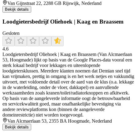
Van Gijnstraat 22, 2288 GB Rijswijk, Nederland
Bekijk details
Loodgietersbedrijf Oliehoek | Kaag en Braassem
Gesloten
4.6
Loodgietersbedrijf Oliehoek | Kaag en Braassem (Van Alcmaerlaan
53, Hoogmade) lijkt op basis van de Google Places-data vooral een
sterk lokaal bedrijf voor lekkages en uiteenlopende
loodgietersklussen. Meerdere klanten noemen dat Demian snel tijd
kan vrijmaken, prettig in omgang is en het werk netjes en vakkundig
uitvoert, met voldoende detail over de aard van de klus (o.a. lekkage
in de waterleiding, onder de vloer, dakkapel) en aanvullende
werkzaamheden zoals kranen/toilet/radiatorknoppen en afkitwerk.
Op basis van de aangeleverde informatie oogt de betrouwbaarheid
en servicekwaliteit goed, maar onafhankelijke bevestiging via
andere reviewplatforms kon (binnen de aangeleverde
domeinrestrictie) niet worden toegevoegd.
Van Alcmaerlaan 53, 2355 BA Hoogmade, Nederland
Bekijk details