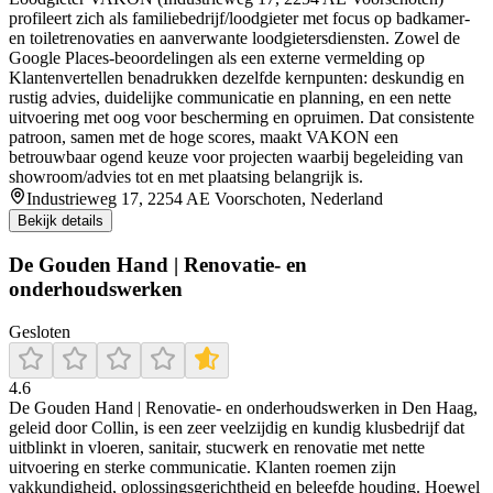
profileert zich als familiebedrijf/loodgieter met focus op badkamer-
en toiletrenovaties en aanverwante loodgietersdiensten. Zowel de
Google Places-beoordelingen als een externe vermelding op
Klantenvertellen benadrukken dezelfde kernpunten: deskundig en
rustig advies, duidelijke communicatie en planning, en een nette
uitvoering met oog voor bescherming en opruimen. Dat consistente
patroon, samen met de hoge scores, maakt VAKON een
betrouwbaar ogend keuze voor projecten waarbij begeleiding van
showroom/advies tot en met plaatsing belangrijk is.
Industrieweg 17, 2254 AE Voorschoten, Nederland
Bekijk details
De Gouden Hand | Renovatie- en
onderhoudswerken
Gesloten
4.6
De Gouden Hand | Renovatie- en onderhoudswerken in Den Haag,
geleid door Collin, is een zeer veelzijdig en kundig klusbedrijf dat
uitblinkt in vloeren, sanitair, stucwerk en renovatie met nette
uitvoering en sterke communicatie. Klanten roemen zijn
vakkundigheid, oplossingsgerichtheid en beleefde houding. Hoewel