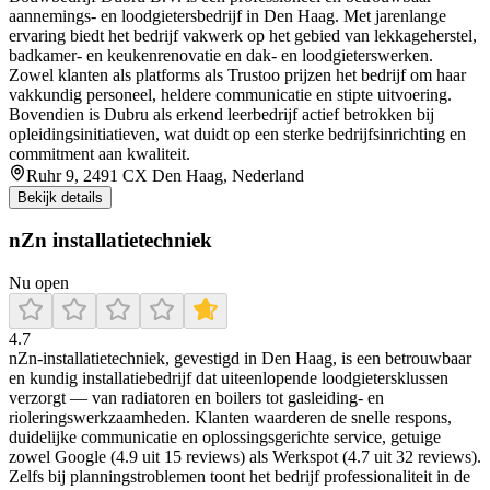
aannemings- en loodgietersbedrijf in Den Haag. Met jarenlange
ervaring biedt het bedrijf vakwerk op het gebied van lekkageherstel,
badkamer- en keukenrenovatie en dak- en loodgieterswerken.
Zowel klanten als platforms als Trustoo prijzen het bedrijf om haar
vakkundig personeel, heldere communicatie en stipte uitvoering.
Bovendien is Dubru als erkend leerbedrijf actief betrokken bij
opleidingsinitiatieven, wat duidt op een sterke bedrijfsinrichting en
commitment aan kwaliteit.
Ruhr 9, 2491 CX Den Haag, Nederland
Bekijk details
nZn installatietechniek
Nu open
4.7
nZn‑installatietechniek, gevestigd in Den Haag, is een betrouwbaar
en kundig installatiebedrijf dat uiteenlopende loodgietersklussen
verzorgt — van radiatoren en boilers tot gasleiding- en
rioleringswerkzaamheden. Klanten waarderen de snelle respons,
duidelijke communicatie en oplossingsgerichte service, getuige
zowel Google (4.9 uit 15 reviews) als Werkspot (4.7 uit 32 reviews).
Zelfs bij planningstroblemen toont het bedrijf professionaliteit in de