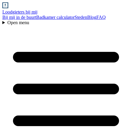
Loodgieters bij mij
Bij mij in de buurt
Badkamer calculator
Steden
Blog
FAQ
Open menu