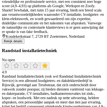
vriendelijke en professionele service, met een consistent zeer hoge
score (4,9–4,93) op platforms als Google, Werkspot en Zoofy.
Sharief Sewbalak, met ruim 15 jaar ervaring, biedt een breed scala
aan verantwoordelijkheden waaronder CV-installatie, loodgieter- en
klein-elektrawerk, en wordt gewaardeerd om zijn expertise,
duidelijke communicatie en het nakomen van afspraken. Vanwege
de natuurlijke en contextuele klantreviews is er geen aanwijzing dat
er sprake is van fake feedback.
Koudekerkstraat 7, 2729 BT Zoetermeer, Nederland
Bekijk details
Randstad installatietechniek
Nu open
4.9
Randstad Installatietechniek (ook wel Randstad Installatietechniek
Service) is een allround loodgieters- en dakdekkersbedrijf in
Rijswijk, gevestigd aan Treubstraat, dat zich onderscheidt door
vakwerk zonder poespas; zij bieden diensten variërend van lekkage-
en dakreparatie, CV-installaties, badkamerrenovaties tot zink-,
koper- en loodwerk. Met een nadruk op nette uitvoering, heldere
afspraken, een persoonlijke aanpak en meer dan tien jaar ervaring,
krijgt het bedrijf consequent uitstekende klantwaarderingen van 4.8–