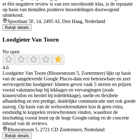
er één negatieve review is van een onvoltooide klus, is de reputatie
op basis van tientallen positieve beoordelingen doorwegend
uitstekend.
Spoorlaan 5F, 14, 2495 AL Den Haag, Nederland
Bekijk details
Loodgieter Van Toorn
Nu open
4.6
Loodgieter Van Toorn (Rhonestroom 5, Zoetermeer) lijkt op basis
van de aangeleverde Google Places-data een betrouwbare en zeer
servicegerichte loodgieter: klanten geven vaak 5 sterren en prijzen
vooral vakmanschap bij lekkages en vervangingen (zoals
kranen/sifon en herstel bij toiletlekkage), snelle en flexibele
afhandeling en een prettige, duidelijke communicatie met ook goede
nazorg. Op basis van de webzoekresultaten kon ik geen extra,
eenduidig te koppelen reviewbronnen vinden, waardoor de
inschatting vooral leunt op de hoge Google-rating en de concrete
inhoud van de reviews.
Rhonestroom 5, 2721 CD Zoetermeer, Nederland
Bekijk details