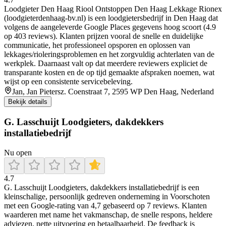
Loodgieter Den Haag Riool Ontstoppen Den Haag Lekkage Rionex
(loodgieterdenhaag-bv.nl) is een loodgietersbedrijf in Den Haag dat
volgens de aangeleverde Google Places gegevens hoog scoort (4.9
op 403 reviews). Klanten prijzen vooral de snelle en duidelijke
communicatie, het professioneel opsporen en oplossen van
lekkages/rioleringsproblemen en het zorgvuldig achterlaten van de
werkplek. Daarnaast valt op dat meerdere reviewers expliciet de
transparante kosten en de op tijd gemaakte afspraken noemen, wat
wijst op een consistente servicebeleving.
Jan, Jan Pietersz. Coenstraat 7, 2595 WP Den Haag, Nederland
Bekijk details
G. Lasschuijt Loodgieters, dakdekkers
installatiebedrijf
Nu open
4.7
G. Lasschuijt Loodgieters, dakdekkers installatiebedrijf is een
kleinschalige, persoonlijk gedreven onderneming in Voorschoten
met een Google-rating van 4,7 gebaseerd op 7 reviews. Klanten
waarderen met name het vakmanschap, de snelle respons, heldere
adviezen, nette uitvoering en betaalbaarheid. De feedback is