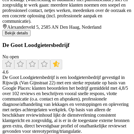
zorgvuldig te werk gaan: meerdere klanten noemen een soepel en
professioneel contact, netjes werken, meedenken over de oorzaak en
een concrete oplossing (incl. professionele aanpak en
communicatie).
Alexanderveld 5, 2585 AN Den Haag, Nederland
Bekijk details
De Goot Loodgietersbedrijf
Nu open
4.6
De Goot Loodgietersbedrijf is een loodgietersbedrijf gevestigd in
Rijswijk (Van Gijnstraat 22) met een sterke reputatie op basis van
Google Places: klanten beoordelen het bedrijf gemiddeld met 4,8/5
over 102 reviews en beschrijven vooral snelle respons, vlotte
communicatie (o.a. contact en afspraken), professionele
diagnose/afhandeling van lekkages en verstoppingen en oplevering
met netjes achtergelaten werkplek. Op basis van alleen de
beschikbare reviewinhoud lijkt de dienstverlening consistent
klantgericht en zorgvuldig, al is er in de toegestane externe bronnen
geen extra, direct bevestigbaar profiel of onafhankelijke reviewset
gevonden voor stereotypering/triangulatie.