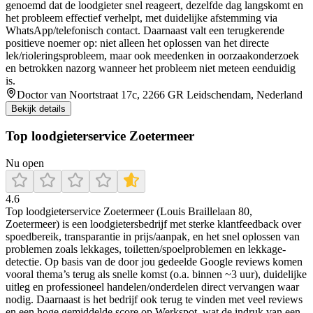
genoemd dat de loodgieter snel reageert, dezelfde dag langskomt en
het probleem effectief verhelpt, met duidelijke afstemming via
WhatsApp/telefonisch contact. Daarnaast valt een terugkerende
positieve noemer op: niet alleen het oplossen van het directe
lek/rioleringsprobleem, maar ook meedenken in oorzaakonderzoek
en betrokken nazorg wanneer het probleem niet meteen eenduidig
is.
Doctor van Noortstraat 17c, 2266 GR Leidschendam, Nederland
Bekijk details
Top loodgieterservice Zoetermeer
Nu open
4.6
Top loodgieterservice Zoetermeer (Louis Braillelaan 80,
Zoetermeer) is een loodgietersbedrijf met sterke klantfeedback over
spoedbereik, transparantie in prijs/aanpak, en het snel oplossen van
problemen zoals lekkages, toiletten/spoelproblemen en lekkage-
detectie. Op basis van de door jou gedeelde Google reviews komen
vooral thema’s terug als snelle komst (o.a. binnen ~3 uur), duidelijke
uitleg en professioneel handelen/onderdelen direct vervangen waar
nodig. Daarnaast is het bedrijf ook terug te vinden met veel reviews
en een hoge gemiddelde score op Werkspot, wat de indruk van een