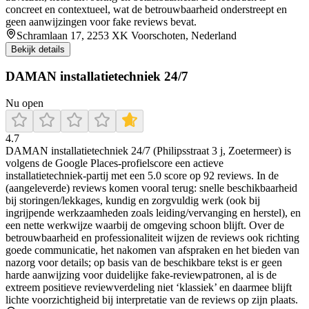
concreet en contextueel, wat de betrouwbaarheid onderstreept en
geen aanwijzingen voor fake reviews bevat.
Schramlaan 17, 2253 XK Voorschoten, Nederland
Bekijk details
DAMAN installatietechniek 24/7
Nu open
4.7
DAMAN installatietechniek 24/7 (Philipsstraat 3 j, Zoetermeer) is
volgens de Google Places-profielscore een actieve
installatietechniek-partij met een 5.0 score op 92 reviews. In de
(aangeleverde) reviews komen vooral terug: snelle beschikbaarheid
bij storingen/lekkages, kundig en zorgvuldig werk (ook bij
ingrijpende werkzaamheden zoals leiding/vervanging en herstel), en
een nette werkwijze waarbij de omgeving schoon blijft. Over de
betrouwbaarheid en professionaliteit wijzen de reviews ook richting
goede communicatie, het nakomen van afspraken en het bieden van
nazorg voor details; op basis van de beschikbare tekst is er geen
harde aanwijzing voor duidelijke fake-reviewpatronen, al is de
extreem positieve reviewverdeling niet ‘klassiek’ en daarmee blijft
lichte voorzichtigheid bij interpretatie van de reviews op zijn plaats.