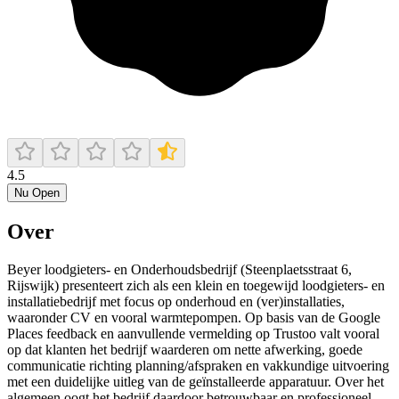
4.5
Nu Open
Over
Beyer loodgieters- en Onderhoudsbedrijf (Steenplaetsstraat 6,
Rijswijk) presenteert zich als een klein en toegewijd loodgieters- en
installatiebedrijf met focus op onderhoud en (ver)installaties,
waaronder CV en vooral warmtepompen. Op basis van de Google
Places feedback en aanvullende vermelding op Trustoo valt vooral
op dat klanten het bedrijf waarderen om nette afwerking, goede
communicatie richting planning/afspraken en vakkundige uitvoering
met een duidelijke uitleg van de geïnstalleerde apparatuur. Over het
algemeen oogt het bedrijf daardoor betrouwbaar en professioneel,