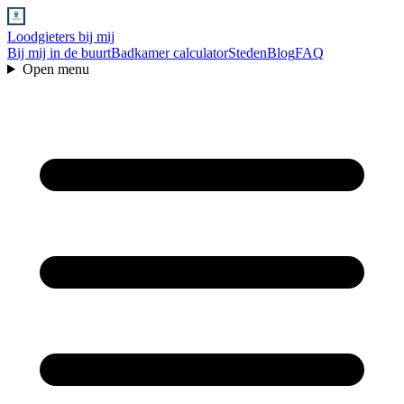
Loodgieters bij mij
Bij mij in de buurt
Badkamer calculator
Steden
Blog
FAQ
Open menu