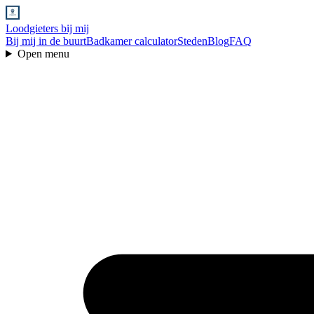
Loodgieters bij mij
Bij mij in de buurt
Badkamer calculator
Steden
Blog
FAQ
Open menu