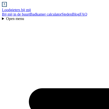
Loodgieters bij mij
Bij mij in de buurt
Badkamer calculator
Steden
Blog
FAQ
Open menu