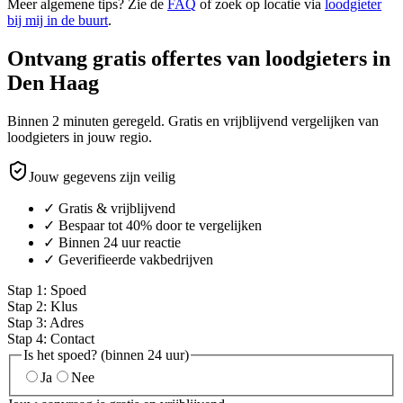
Meer algemene tips? Zie de
FAQ
of zoek op locatie via
loodgieter
bij mij in de buurt
.
Ontvang gratis offertes van loodgieters in
Den Haag
Binnen 2 minuten geregeld. Gratis en vrijblijvend vergelijken van
loodgieters in jouw regio.
Jouw gegevens zijn veilig
✓ Gratis & vrijblijvend
✓ Bespaar tot 40% door te vergelijken
✓ Binnen 24 uur reactie
✓ Geverifieerde vakbedrijven
Stap
1
:
Spoed
Stap
2
:
Klus
Stap
3
:
Adres
Stap
4
:
Contact
Is het spoed? (binnen 24 uur)
Ja
Nee