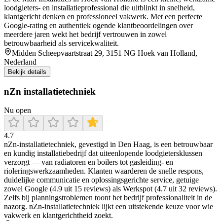
loodgieters- en installatieprofessional die uitblinkt in snelheid,
klantgericht denken en professioneel vakwerk. Met een perfecte
Google‑rating en authentiek ogende klantbeoordelingen over
meerdere jaren wekt het bedrijf vertrouwen in zowel
betrouwbaarheid als servicekwaliteit.
Midden Scheepvaartstraat 29, 3151 NG Hoek van Holland,
Nederland
Bekijk details
nZn installatietechniek
Nu open
4.7
nZn‑installatietechniek, gevestigd in Den Haag, is een betrouwbaar
en kundig installatiebedrijf dat uiteenlopende loodgietersklussen
verzorgt — van radiatoren en boilers tot gasleiding- en
rioleringswerkzaamheden. Klanten waarderen de snelle respons,
duidelijke communicatie en oplossingsgerichte service, getuige
zowel Google (4.9 uit 15 reviews) als Werkspot (4.7 uit 32 reviews).
Zelfs bij planningstroblemen toont het bedrijf professionaliteit in de
nazorg. nZn‑installatietechniek lijkt een uitstekende keuze voor wie
vakwerk en klantgerichtheid zoekt.