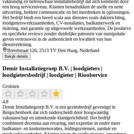
vakkundig en betrouwbaar installatiebedrijf dat zich kenmerkt door
een hoog serviceniveau. Klanten benadrukken de snelle en nette
uitvoering, heldere communicatie en het meedenken in oplossingen.
Het bedrijf biedt een breed scala aan diensten zoals dakinrichting,
loodgieterswerkzaamheden, CV-installaties, badkamerwerk en
riolering, met garantie op uitgevoerde werkzaamheden. De positieve
en specifieke reviews zonder duidelijke patronen van manipulatie
geven vertrouwen in de authenticiteit en kwaliteit van hun
dienstverlening.
Breedstraat 126, 2513 TV Den Haag, Nederland
Bekijk details
Demir Installatiegroep B.V. | loodgieters |
loodgietersbedrijf | loodgieter | Rioolservice
Gesloten
4.8
Demir Installatiegroep B.V. is een gezinsbedrijf gevestigd in
Bergschenhoek dat zich onderscheidt door hoogwaardig
vakmanschap en uitstekende klantgerichtheid. Het bedrijf
combineert decennia aan ervaring, met expertise in onder meer
badkamer- en keukenrenovaties, leidingsystemen, sanitair en
rioolwerkzaamheden. Klanten loven de snelle respons, proactieve