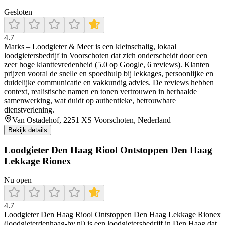
Gesloten
4.7
Marks – Loodgieter & Meer is een kleinschalig, lokaal
loodgietersbedrijf in Voorschoten dat zich onderscheidt door een
zeer hoge klanttevredenheid (5.0 op Google, 6 reviews). Klanten
prijzen vooral de snelle en spoedhulp bij lekkages, persoonlijke en
duidelijke communicatie en vakkundig advies. De reviews hebben
context, realistische namen en tonen vertrouwen in herhaalde
samenwerking, wat duidt op authentieke, betrouwbare
dienstverlening.
Van Ostadehof, 2251 XS Voorschoten, Nederland
Bekijk details
Loodgieter Den Haag Riool Ontstoppen Den Haag
Lekkage Rionex
Nu open
4.7
Loodgieter Den Haag Riool Ontstoppen Den Haag Lekkage Rionex
(loodgieterdenhaag-bv.nl) is een loodgietersbedrijf in Den Haag dat