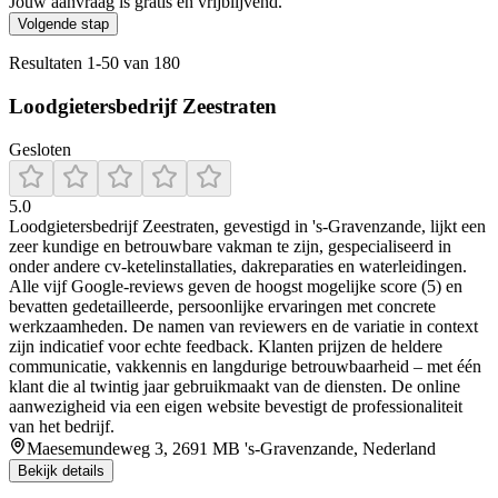
Jouw aanvraag is gratis en vrijblijvend.
Volgende stap
Resultaten
1
-
50
van
180
Loodgietersbedrijf Zeestraten
Gesloten
5.0
Loodgietersbedrijf Zeestraten, gevestigd in 's‑Gravenzande, lijkt een
zeer kundige en betrouwbare vakman te zijn, gespecialiseerd in
onder andere cv‑ketelinstallaties, dakreparaties en waterleidingen.
Alle vijf Google‑reviews geven de hoogst mogelijke score (5) en
bevatten gedetailleerde, persoonlijke ervaringen met concrete
werkzaamheden. De namen van reviewers en de variatie in context
zijn indicatief voor echte feedback. Klanten prijzen de heldere
communicatie, vakkennis en langdurige betrouwbaarheid – met één
klant die al twintig jaar gebruikmaakt van de diensten. De online
aanwezigheid via een eigen website bevestigt de professionaliteit
van het bedrijf.
Maesemundeweg 3, 2691 MB 's-Gravenzande, Nederland
Bekijk details