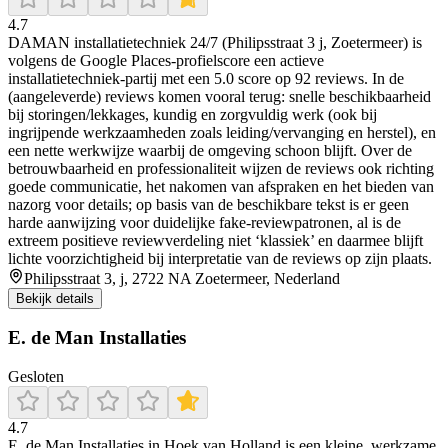
4.7
DAMAN installatietechniek 24/7 (Philipsstraat 3 j, Zoetermeer) is
volgens de Google Places-profielscore een actieve
installatietechniek-partij met een 5.0 score op 92 reviews. In de
(aangeleverde) reviews komen vooral terug: snelle beschikbaarheid
bij storingen/lekkages, kundig en zorgvuldig werk (ook bij
ingrijpende werkzaamheden zoals leiding/vervanging en herstel), en
een nette werkwijze waarbij de omgeving schoon blijft. Over de
betrouwbaarheid en professionaliteit wijzen de reviews ook richting
goede communicatie, het nakomen van afspraken en het bieden van
nazorg voor details; op basis van de beschikbare tekst is er geen
harde aanwijzing voor duidelijke fake-reviewpatronen, al is de
extreem positieve reviewverdeling niet ‘klassiek’ en daarmee blijft
lichte voorzichtigheid bij interpretatie van de reviews op zijn plaats.
Philipsstraat 3, j, 2722 NA Zoetermeer, Nederland
Bekijk details
E. de Man Installaties
Gesloten
4.7
E. de Man Installaties in Hoek van Holland is een kleine, werkzame