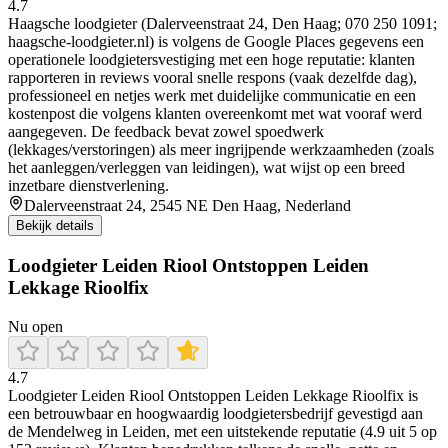
4.7
Haagsche loodgieter (Dalerveenstraat 24, Den Haag; 070 250 1091;
haagsche-loodgieter.nl) is volgens de Google Places gegevens een
operationele loodgietersvestiging met een hoge reputatie: klanten
rapporteren in reviews vooral snelle respons (vaak dezelfde dag),
professioneel en netjes werk met duidelijke communicatie en een
kostenpost die volgens klanten overeenkomt met wat vooraf werd
aangegeven. De feedback bevat zowel spoedwerk
(lekkages/verstoringen) als meer ingrijpende werkzaamheden (zoals
het aanleggen/verleggen van leidingen), wat wijst op een breed
inzetbare dienstverlening.
Dalerveenstraat 24, 2545 NE Den Haag, Nederland
Bekijk details
Loodgieter Leiden Riool Ontstoppen Leiden
Lekkage Rioolfix
Nu open
4.7
Loodgieter Leiden Riool Ontstoppen Leiden Lekkage Rioolfix is
een betrouwbaar en hoogwaardig loodgietersbedrijf gevestigd aan
de Mendelweg in Leiden, met een uitstekende reputatie (4.9 uit 5 op