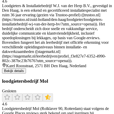
4.6
Loodgieters & Installatiebedrijf W.J. van der Herp B.V., gevestigd in
Den Haag, is een erkend en gecertificeerd installatiespecialist met
ruim 36 jaar ervaring (gezien via Trustoo-profiel) ([trustoo.nl]
(https://trustoo.nl/zuid-holland/den-haag/loodgieter/loodgieters-
installatiebedrijf-wj-van-der-herp-bv/?utm_source=openai)). Het
bedrijf onderscheidt zich door snelle en vakkundige service,
duidelijke communicatie en klantvriendelijkheid, inclusief
spoedoplossingen bij lekkages, op basis van Google-reviews.
Bovendien fungeert het als leerbedrijf met officiële erkenning voor
verschillende opleidingsniveaus binnen installatie- en
dakwerkzaamheden ([stagemarkt.nl]
(https://stagemarkt.nl/leerbedrijven/profiel_f3e827e7-6352-4990-
802c-387bc23b7676?utm_source=openai)).
Karel Roosstraat, 2571 BH Den Haag, Nederland
Bekijk details
loodgietersbedrijf Mol
Gesloten
4.6
Loodgietersbedrijf Mol (Rolklaver 90, Rotterdam) staat volgens de
Google Places reviews sterk bekend om snel ingrijpen bij