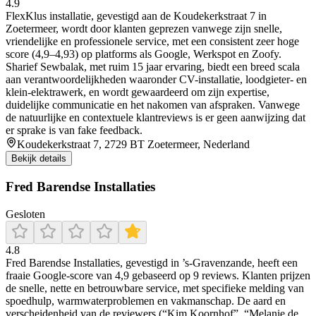
4.9
FlexKlus installatie, gevestigd aan de Koudekerkstraat 7 in
Zoetermeer, wordt door klanten geprezen vanwege zijn snelle,
vriendelijke en professionele service, met een consistent zeer hoge
score (4,9–4,93) op platforms als Google, Werkspot en Zoofy.
Sharief Sewbalak, met ruim 15 jaar ervaring, biedt een breed scala
aan verantwoordelijkheden waaronder CV-installatie, loodgieter- en
klein-elektrawerk, en wordt gewaardeerd om zijn expertise,
duidelijke communicatie en het nakomen van afspraken. Vanwege
de natuurlijke en contextuele klantreviews is er geen aanwijzing dat
er sprake is van fake feedback.
Koudekerkstraat 7, 2729 BT Zoetermeer, Nederland
Bekijk details
Fred Barendse Installaties
Gesloten
4.8
Fred Barendse Installaties, gevestigd in ’s‑Gravenzande, heeft een
fraaie Google-score van 4,9 gebaseerd op 9 reviews. Klanten prijzen
de snelle, nette en betrouwbare service, met specifieke melding van
spoedhulp, warmwaterproblemen en vakmanschap. De aard en
verscheidenheid van de reviewers (“Kim Koornhof”, “Melanie de