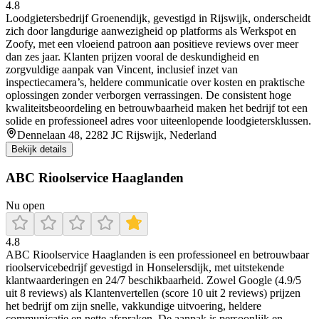
4.8
Loodgietersbedrijf Groenendijk, gevestigd in Rijswijk, onderscheidt
zich door langdurige aanwezigheid op platforms als Werkspot en
Zoofy, met een vloeiend patroon aan positieve reviews over meer
dan zes jaar. Klanten prijzen vooral de deskundigheid en
zorgvuldige aanpak van Vincent, inclusief inzet van
inspectiecamera’s, heldere communicatie over kosten en praktische
oplossingen zonder verborgen verrassingen. De consistent hoge
kwaliteitsbeoordeling en betrouwbaarheid maken het bedrijf tot een
solide en professioneel adres voor uiteenlopende loodgietersklussen.
Dennelaan 48, 2282 JC Rijswijk, Nederland
Bekijk details
ABC Rioolservice Haaglanden
Nu open
4.8
ABC Rioolservice Haaglanden is een professioneel en betrouwbaar
rioolservicebedrijf gevestigd in Honselersdijk, met uitstekende
klantwaarderingen en 24/7 beschikbaarheid. Zowel Google (4.9/5
uit 8 reviews) als Klantenvertellen (score 10 uit 2 reviews) prijzen
het bedrijf om zijn snelle, vakkundige uitvoering, heldere
communicatie en nette afspraken. De aanpak is persoonlijk en