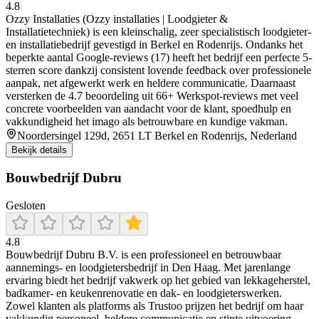
4.8
Ozzy Installaties (Ozzy installaties | Loodgieter &
Installatietechniek) is een kleinschalig, zeer specialistisch loodgieter-
en installatiebedrijf gevestigd in Berkel en Rodenrijs. Ondanks het
beperkte aantal Google-reviews (17) heeft het bedrijf een perfecte 5-
sterren score dankzij consistent lovende feedback over professionele
aanpak, net afgewerkt werk en heldere communicatie. Daarnaast
versterken de 4.7 beoordeling uit 66+ Werkspot-reviews met veel
concrete voorbeelden van aandacht voor de klant, spoedhulp en
vakkundigheid het imago als betrouwbare en kundige vakman.
Noordersingel 129d, 2651 LT Berkel en Rodenrijs, Nederland
Bekijk details
Bouwbedrijf Dubru
Gesloten
4.8
Bouwbedrijf Dubru B.V. is een professioneel en betrouwbaar
aannemings- en loodgietersbedrijf in Den Haag. Met jarenlange
ervaring biedt het bedrijf vakwerk op het gebied van lekkageherstel,
badkamer- en keukenrenovatie en dak- en loodgieterswerken.
Zowel klanten als platforms als Trustoo prijzen het bedrijf om haar
vakkundig personeel, heldere communicatie en stipte uitvoering.