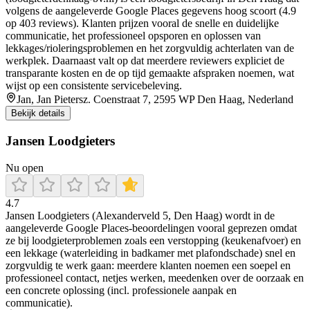
volgens de aangeleverde Google Places gegevens hoog scoort (4.9
op 403 reviews). Klanten prijzen vooral de snelle en duidelijke
communicatie, het professioneel opsporen en oplossen van
lekkages/rioleringsproblemen en het zorgvuldig achterlaten van de
werkplek. Daarnaast valt op dat meerdere reviewers expliciet de
transparante kosten en de op tijd gemaakte afspraken noemen, wat
wijst op een consistente servicebeleving.
Jan, Jan Pietersz. Coenstraat 7, 2595 WP Den Haag, Nederland
Bekijk details
Jansen Loodgieters
Nu open
4.7
Jansen Loodgieters (Alexanderveld 5, Den Haag) wordt in de
aangeleverde Google Places-beoordelingen vooral geprezen omdat
ze bij loodgieterproblemen zoals een verstopping (keukenafvoer) en
een lekkage (waterleiding in badkamer met plafondschade) snel en
zorgvuldig te werk gaan: meerdere klanten noemen een soepel en
professioneel contact, netjes werken, meedenken over de oorzaak en
een concrete oplossing (incl. professionele aanpak en
communicatie).