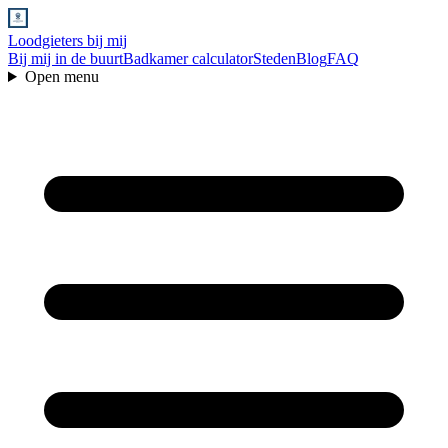
Loodgieters bij mij
Bij mij in de buurt
Badkamer calculator
Steden
Blog
FAQ
Open menu