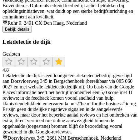
Bovendien is Dubru als erkend leerbedrijf actief betrokken bij
opleidingsinitiatieven, wat duidt op een sterke bedrijfsinrichting en
commitment aan kwaliteit.
Ruhr 9, 2491 CX Den Haag, Nederland
Bekijk details
Lekdetectie de dijk
Gesloten
4.8
Lekdetectie de dijk is een loodgieters-/lekdetectiebedrijf gevestigd
aan Dorsvloerweg 345 in Bergschenhoek (bereikbaar via 085 060
0027 en met website lekdetectiededijk.nl). Op basis van de Google
Places informatie heeft het bedrijf momenteel een 5,0 score met 11
reviews; in de feedback komen vooral snelheid van hulp,
klantvriendelijkheid en ervaren kennis/“heart for the business” terug.
Er zijn geen duidelijke negatieve signalen in de aangeleverde
reviews, maar door het beperkte aantal reviews en het ontbreken van
extra, direct verifieerbare online aanwezigheid binnen de
opgehaalde (toegestane) bronnen blijft de beoordeling vooral
geworteld in die Google-reviewset.
Dorsvloerweg 345, 2661 MN Bergschenhoek, Nederland