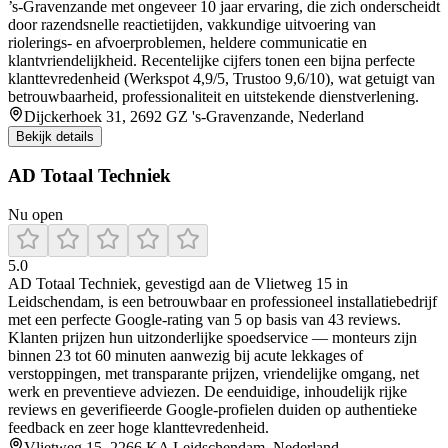
’s‑Gravenzande met ongeveer 10 jaar ervaring, die zich onderscheidt
door razendsnelle reactietijden, vakkundige uitvoering van
riolerings- en afvoerproblemen, heldere communicatie en
klantvriendelijkheid. Recentelijke cijfers tonen een bijna perfecte
klanttevredenheid (Werkspot 4,9/5, Trustoo 9,6/10), wat getuigt van
betrouwbaarheid, professionaliteit en uitstekende dienstverlening.
Dijckerhoek 31, 2692 GZ 's-Gravenzande, Nederland
Bekijk details
AD Totaal Techniek
Nu open
5.0
AD Totaal Techniek, gevestigd aan de Vlietweg 15 in
Leidschendam, is een betrouwbaar en professioneel installatiebedrijf
met een perfecte Google-rating van 5 op basis van 43 reviews.
Klanten prijzen hun uitzonderlijke spoedservice — monteurs zijn
binnen 23 tot 60 minuten aanwezig bij acute lekkages of
verstoppingen, met transparante prijzen, vriendelijke omgang, net
werk en preventieve adviezen. De eenduidige, inhoudelijk rijke
reviews en geverifieerde Google-profielen duiden op authentieke
feedback en zeer hoge klanttevredenheid.
Vlietweg 15, 2266 KA Leidschendam, Nederland