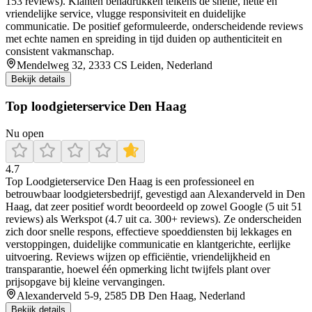
153 reviews). Klanten benadrukken telkens de snelle, nette en
vriendelijke service, vlugge responsiviteit en duidelijke
communicatie. De positief geformuleerde, onderscheidende reviews
met echte namen en spreiding in tijd duiden op authenticiteit en
consistent vakmanschap.
Mendelweg 32, 2333 CS Leiden, Nederland
Bekijk details
Top loodgieterservice Den Haag
Nu open
4.7
Top Loodgieterservice Den Haag is een professioneel en
betrouwbaar loodgietersbedrijf, gevestigd aan Alexanderveld in Den
Haag, dat zeer positief wordt beoordeeld op zowel Google (5 uit 51
reviews) als Werkspot (4.7 uit ca. 300+ reviews). Ze onderscheiden
zich door snelle respons, effectieve spoeddiensten bij lekkages en
verstoppingen, duidelijke communicatie en klantgerichte, eerlijke
uitvoering. Reviews wijzen op efficiëntie, vriendelijkheid en
transparantie, hoewel één opmerking licht twijfels plant over
prijsopgave bij kleine vervangingen.
Alexanderveld 5-9, 2585 DB Den Haag, Nederland
Bekijk details