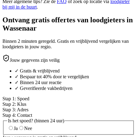
Meer algemene tips? Zie de
FAQ
of zoek op locatie via
loodgieter
bij mij in de buurt
.
Ontvang gratis offertes van loodgieters in
Wassenaar
Binnen 2 minuten geregeld. Gratis en vrijblijvend vergelijken van
loodgieters in jouw regio.
Jouw gegevens zijn veilig
✓ Gratis & vrijblijvend
✓ Bespaar tot 40% door te vergelijken
✓ Binnen 24 uur reactie
✓ Geverifieerde vakbedrijven
Stap
1
:
Spoed
Stap
2
:
Klus
Stap
3
:
Adres
Stap
4
:
Contact
Is het spoed? (binnen 24 uur)
Ja
Nee