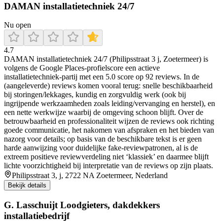
DAMAN installatietechniek 24/7
Nu open
4.7
DAMAN installatietechniek 24/7 (Philipsstraat 3 j, Zoetermeer) is
volgens de Google Places-profielscore een actieve
installatietechniek-partij met een 5.0 score op 92 reviews. In de
(aangeleverde) reviews komen vooral terug: snelle beschikbaarheid
bij storingen/lekkages, kundig en zorgvuldig werk (ook bij
ingrijpende werkzaamheden zoals leiding/vervanging en herstel), en
een nette werkwijze waarbij de omgeving schoon blijft. Over de
betrouwbaarheid en professionaliteit wijzen de reviews ook richting
goede communicatie, het nakomen van afspraken en het bieden van
nazorg voor details; op basis van de beschikbare tekst is er geen
harde aanwijzing voor duidelijke fake-reviewpatronen, al is de
extreem positieve reviewverdeling niet ‘klassiek’ en daarmee blijft
lichte voorzichtigheid bij interpretatie van de reviews op zijn plaats.
Philipsstraat 3, j, 2722 NA Zoetermeer, Nederland
Bekijk details
G. Lasschuijt Loodgieters, dakdekkers
installatiebedrijf