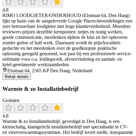
4.8
RIMO LOODGIETER/ONDERHOUD (Elsstraat 64, Den Haag)
lijkt op basis van de aangeleverde Google Places-beoordelingen een
zeer betrouwbare loodgieter met hoge klanttevredenheid. Meerdere
reviewers prijzen dezelfde kernpunten: netjes en rustig werken,
goede communicatie, meedenken tijdens de klus en het opleveren
zonder gedoe of half werk. Daarnaast wordt de prijs/kwaliteit-
gedachte en het meedenken over de goedkoopste praktische
oplossing geregeld genoemd, wat past bij een professionele service-
oriëntatie voor o.a. leidingwerk, afvoer/riolering en sanitair- en
ketel-gerelateerde werkzaamheden.
Elsstraat 64, 2565 KP Den Haag, Nederland
Bekijk details
Warmte & zo Installatiebedrijf
Gesloten
4.8
Warmte & zo Installatiebedrijf, gevestigd in Den Haag, is een
kleinschalig, klantgericht installatiebedrijf met specialisatie in CV‑
en vloerverwarmingssystemen. Het bedrijf levert snelle, transparante