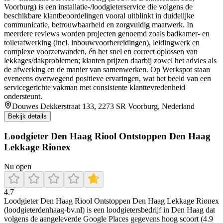
Voorburg) is een installatie-/loodgieterservice die volgens de
beschikbare klantbeoordelingen vooral uitblinkt in duidelijke
communicatie, betrouwbaarheid en zorgvuldig maatwerk. In
meerdere reviews worden projecten genoemd zoals badkamer- en
toiletafwerking (incl. inbouwvoorbereidingen), leidingwerk en
complexe voorzetwanden, én het snel en correct oplossen van
lekkages/dakproblemen; klanten prijzen daarbij zowel het advies als
de afwerking en de manier van samenwerken. Op Werkspot staan
eveneens overwegend positieve ervaringen, wat het beeld van een
servicegerichte vakman met consistente klanttevredenheid
ondersteunt.
Douwes Dekkerstraat 133, 2273 SR Voorburg, Nederland
Bekijk details
Loodgieter Den Haag Riool Ontstoppen Den Haag
Lekkage Rionex
Nu open
4.7
Loodgieter Den Haag Riool Ontstoppen Den Haag Lekkage Rionex
(loodgieterdenhaag-bv.nl) is een loodgietersbedrijf in Den Haag dat
volgens de aangeleverde Google Places gegevens hoog scoort (4.9