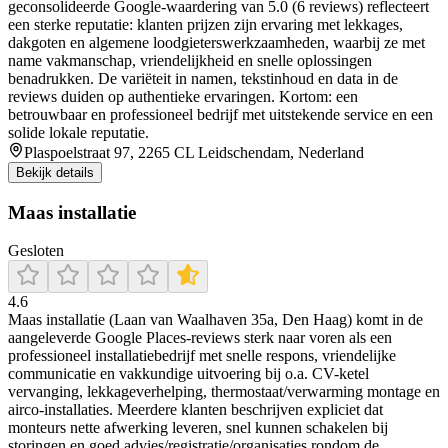
geconsolideerde Google‑waardering van 5.0 (6 reviews) reflecteert
een sterke reputatie: klanten prijzen zijn ervaring met lekkages,
dakgoten en algemene loodgieterswerkzaamheden, waarbij ze met
name vakmanschap, vriendelijkheid en snelle oplossingen
benadrukken. De variëteit in namen, tekstinhoud en data in de
reviews duiden op authentieke ervaringen. Kortom: een
betrouwbaar en professioneel bedrijf met uitstekende service en een
solide lokale reputatie.
Plaspoelstraat 97, 2265 CL Leidschendam, Nederland
Bekijk details
Maas installatie
Gesloten
4.6
Maas installatie (Laan van Waalhaven 35a, Den Haag) komt in de
aangeleverde Google Places-reviews sterk naar voren als een
professioneel installatiebedrijf met snelle respons, vriendelijke
communicatie en vakkundige uitvoering bij o.a. CV-ketel
vervanging, lekkageverhelping, thermostaat/verwarming montage en
airco-installaties. Meerdere klanten beschrijven expliciet dat
monteurs nette afwerking leveren, snel kunnen schakelen bij
storingen en goed advies/registratie/organisaties rondom de