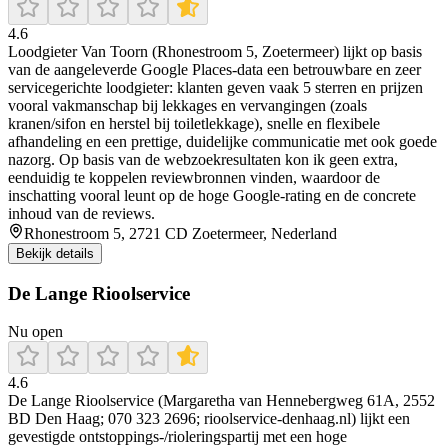
4.6
Loodgieter Van Toorn (Rhonestroom 5, Zoetermeer) lijkt op basis
van de aangeleverde Google Places-data een betrouwbare en zeer
servicegerichte loodgieter: klanten geven vaak 5 sterren en prijzen
vooral vakmanschap bij lekkages en vervangingen (zoals
kranen/sifon en herstel bij toiletlekkage), snelle en flexibele
afhandeling en een prettige, duidelijke communicatie met ook goede
nazorg. Op basis van de webzoekresultaten kon ik geen extra,
eenduidig te koppelen reviewbronnen vinden, waardoor de
inschatting vooral leunt op de hoge Google-rating en de concrete
inhoud van de reviews.
Rhonestroom 5, 2721 CD Zoetermeer, Nederland
Bekijk details
De Lange Rioolservice
Nu open
4.6
De Lange Rioolservice (Margaretha van Hennebergweg 61A, 2552
BD Den Haag; 070 323 2696; rioolservice-denhaag.nl) lijkt een
gevestigde ontstoppings-/rioleringspartij met een hoge