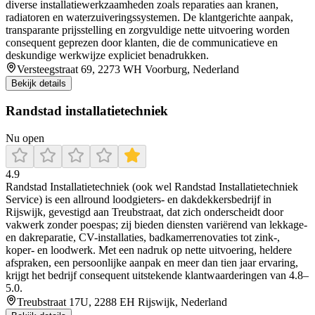
diverse installatiewerkzaamheden zoals reparaties aan kranen,
radiatoren en waterzuiveringssystemen. De klantgerichte aanpak,
transparante prijsstelling en zorgvuldige nette uitvoering worden
consequent geprezen door klanten, die de communicatieve en
deskundige werkwijze expliciet benadrukken.
Versteegstraat 69, 2273 WH Voorburg, Nederland
Bekijk details
Randstad installatietechniek
Nu open
4.9
Randstad Installatietechniek (ook wel Randstad Installatietechniek
Service) is een allround loodgieters- en dakdekkersbedrijf in
Rijswijk, gevestigd aan Treubstraat, dat zich onderscheidt door
vakwerk zonder poespas; zij bieden diensten variërend van lekkage-
en dakreparatie, CV-installaties, badkamerrenovaties tot zink-,
koper- en loodwerk. Met een nadruk op nette uitvoering, heldere
afspraken, een persoonlijke aanpak en meer dan tien jaar ervaring,
krijgt het bedrijf consequent uitstekende klantwaarderingen van 4.8–
5.0.
Treubstraat 17U, 2288 EH Rijswijk, Nederland