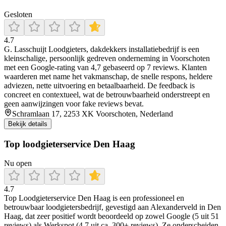
Gesloten
4.7
G. Lasschuijt Loodgieters, dakdekkers installatiebedrijf is een
kleinschalige, persoonlijk gedreven onderneming in Voorschoten
met een Google-rating van 4,7 gebaseerd op 7 reviews. Klanten
waarderen met name het vakmanschap, de snelle respons, heldere
adviezen, nette uitvoering en betaalbaarheid. De feedback is
concreet en contextueel, wat de betrouwbaarheid onderstreept en
geen aanwijzingen voor fake reviews bevat.
Schramlaan 17, 2253 XK Voorschoten, Nederland
Bekijk details
Top loodgieterservice Den Haag
Nu open
4.7
Top Loodgieterservice Den Haag is een professioneel en
betrouwbaar loodgietersbedrijf, gevestigd aan Alexanderveld in Den
Haag, dat zeer positief wordt beoordeeld op zowel Google (5 uit 51
reviews) als Werkspot (4.7 uit ca. 300+ reviews). Ze onderscheiden