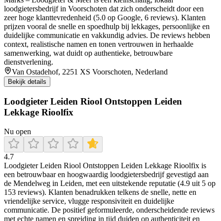
loodgietersbedrijf in Voorschoten dat zich onderscheidt door een
zeer hoge klanttevredenheid (5.0 op Google, 6 reviews). Klanten
prijzen vooral de snelle en spoedhulp bij lekkages, persoonlijke en
duidelijke communicatie en vakkundig advies. De reviews hebben
context, realistische namen en tonen vertrouwen in herhaalde
samenwerking, wat duidt op authentieke, betrouwbare
dienstverlening.
Van Ostadehof, 2251 XS Voorschoten, Nederland
Bekijk details
Loodgieter Leiden Riool Ontstoppen Leiden
Lekkage Rioolfix
Nu open
4.7
Loodgieter Leiden Riool Ontstoppen Leiden Lekkage Rioolfix is
een betrouwbaar en hoogwaardig loodgietersbedrijf gevestigd aan
de Mendelweg in Leiden, met een uitstekende reputatie (4.9 uit 5 op
153 reviews). Klanten benadrukken telkens de snelle, nette en
vriendelijke service, vlugge responsiviteit en duidelijke
communicatie. De positief geformuleerde, onderscheidende reviews
met echte namen en spreiding in tijd duiden op authenticiteit en