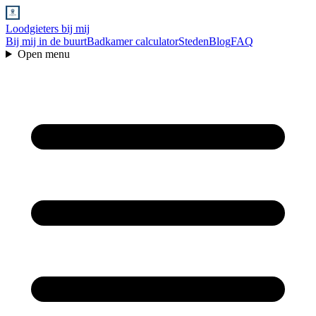
Loodgieters bij mij
Bij mij in de buurt
Badkamer calculator
Steden
Blog
FAQ
Open menu