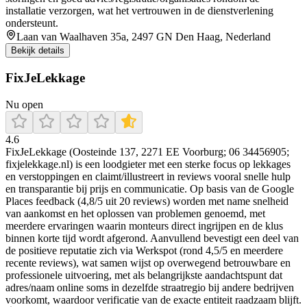
installatie verzorgen, wat het vertrouwen in de dienstverlening
ondersteunt.
Laan van Waalhaven 35a, 2497 GN Den Haag, Nederland
Bekijk details
FixJeLekkage
Nu open
4.6
FixJeLekkage (Oosteinde 137, 2271 EE Voorburg; 06 34456905;
fixjelekkage.nl) is een loodgieter met een sterke focus op lekkages
en verstoppingen en claimt/illustreert in reviews vooral snelle hulp
en transparantie bij prijs en communicatie. Op basis van de Google
Places feedback (4,8/5 uit 20 reviews) worden met name snelheid
van aankomst en het oplossen van problemen genoemd, met
meerdere ervaringen waarin monteurs direct ingrijpen en de klus
binnen korte tijd wordt afgerond. Aanvullend bevestigt een deel van
de positieve reputatie zich via Werkspot (rond 4,5/5 en meerdere
recente reviews), wat samen wijst op overwegend betrouwbare en
professionele uitvoering, met als belangrijkste aandachtspunt dat
adres/naam online soms in dezelfde straatregio bij andere bedrijven
voorkomt, waardoor verificatie van de exacte entiteit raadzaam blijft.