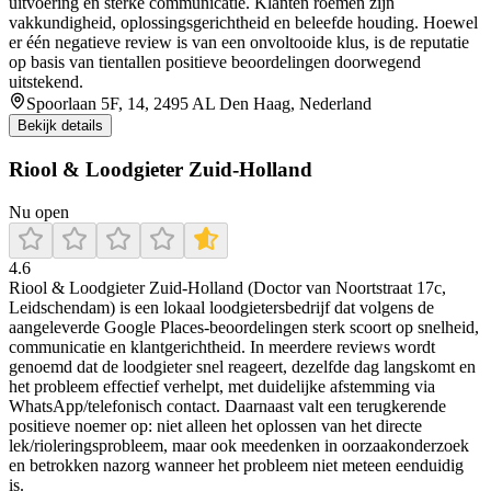
uitvoering en sterke communicatie. Klanten roemen zijn
vakkundigheid, oplossingsgerichtheid en beleefde houding. Hoewel
er één negatieve review is van een onvoltooide klus, is de reputatie
op basis van tientallen positieve beoordelingen doorwegend
uitstekend.
Spoorlaan 5F, 14, 2495 AL Den Haag, Nederland
Bekijk details
Riool & Loodgieter Zuid-Holland
Nu open
4.6
Riool & Loodgieter Zuid-Holland (Doctor van Noortstraat 17c,
Leidschendam) is een lokaal loodgietersbedrijf dat volgens de
aangeleverde Google Places-beoordelingen sterk scoort op snelheid,
communicatie en klantgerichtheid. In meerdere reviews wordt
genoemd dat de loodgieter snel reageert, dezelfde dag langskomt en
het probleem effectief verhelpt, met duidelijke afstemming via
WhatsApp/telefonisch contact. Daarnaast valt een terugkerende
positieve noemer op: niet alleen het oplossen van het directe
lek/rioleringsprobleem, maar ook meedenken in oorzaakonderzoek
en betrokken nazorg wanneer het probleem niet meteen eenduidig
is.