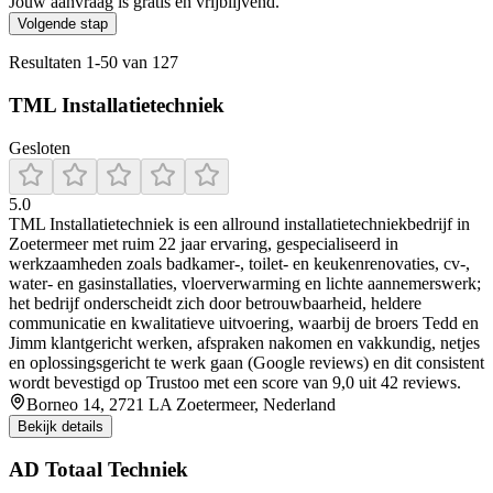
Jouw aanvraag is gratis en vrijblijvend.
Volgende stap
Resultaten
1
-
50
van
127
TML Installatietechniek
Gesloten
5.0
TML Installatietechniek is een allround installatietechniekbedrijf in
Zoetermeer met ruim 22 jaar ervaring, gespecialiseerd in
werkzaamheden zoals badkamer-, toilet- en keukenrenovaties, cv-,
water- en gasinstallaties, vloerverwarming en lichte aannemerswerk;
het bedrijf onderscheidt zich door betrouwbaarheid, heldere
communicatie en kwalitatieve uitvoering, waarbij de broers Tedd en
Jimm klantgericht werken, afspraken nakomen en vakkundig, netjes
en oplossingsgericht te werk gaan (Google reviews) en dit consistent
wordt bevestigd op Trustoo met een score van 9,0 uit 42 reviews.
Borneo 14, 2721 LA Zoetermeer, Nederland
Bekijk details
AD Totaal Techniek