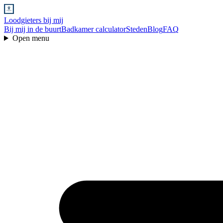
Loodgieters bij mij
Bij mij in de buurt
Badkamer calculator
Steden
Blog
FAQ
Open menu