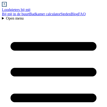
Loodgieters bij mij
Bij mij in de buurt
Badkamer calculator
Steden
Blog
FAQ
Open menu