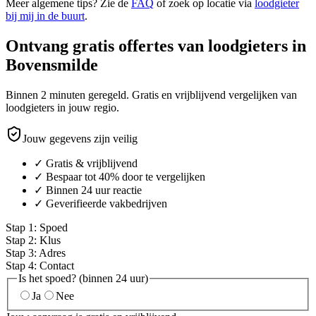
Meer algemene tips? Zie de
FAQ
of zoek op locatie via
loodgieter
bij mij in de buurt
.
Ontvang gratis offertes van loodgieters in
Bovensmilde
Binnen 2 minuten geregeld. Gratis en vrijblijvend vergelijken van
loodgieters in jouw regio.
Jouw gegevens zijn veilig
✓ Gratis & vrijblijvend
✓ Bespaar tot 40% door te vergelijken
✓ Binnen 24 uur reactie
✓ Geverifieerde vakbedrijven
Stap
1
:
Spoed
Stap
2
:
Klus
Stap
3
:
Adres
Stap
4
:
Contact
Is het spoed? (binnen 24 uur)
Ja
Nee