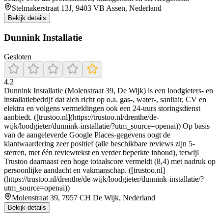
Stelmakerstraat 13J, 9403 VB Assen, Nederland
Bekijk details
Dunnink Installatie
Gesloten
4.2
Dunnink Installatie (Molenstraat 39, De Wijk) is een loodgieters- en
installatiebedrijf dat zich richt op o.a. gas-, water-, sanitair, CV en
elektra en volgens vermeldingen ook een 24-uurs storingsdienst
aanbiedt. ([trustoo.nl](https://trustoo.nl/drenthe/de-
wijk/loodgieter/dunnink-installatie/?utm_source=openai)) Op basis
van de aangeleverde Google Places-gegevens oogt de
klantwaardering zeer positief (alle beschikbare reviews zijn 5-
sterren, met één reviewtekst en verder beperkte inhoud), terwijl
Trustoo daarnaast een hoge totaalscore vermeldt (8,4) met nadruk op
persoonlijke aandacht en vakmanschap. ([trustoo.nl]
(https://trustoo.nl/drenthe/de-wijk/loodgieter/dunnink-installatie/?
utm_source=openai))
Molenstraat 39, 7957 CH De Wijk, Nederland
Bekijk details