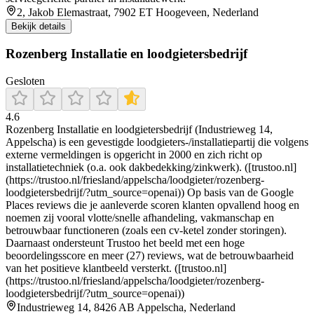
2, Jakob Elemastraat, 7902 ET Hoogeveen, Nederland
Bekijk details
Rozenberg Installatie en loodgietersbedrijf
Gesloten
4.6
Rozenberg Installatie en loodgietersbedrijf (Industrieweg 14,
Appelscha) is een gevestigde loodgieters-/installatiepartij die volgens
externe vermeldingen is opgericht in 2000 en zich richt op
installatietechniek (o.a. ook dakbedekking/zinkwerk). ([trustoo.nl]
(https://trustoo.nl/friesland/appelscha/loodgieter/rozenberg-
loodgietersbedrijf/?utm_source=openai)) Op basis van de Google
Places reviews die je aanleverde scoren klanten opvallend hoog en
noemen zij vooral vlotte/snelle afhandeling, vakmanschap en
betrouwbaar functioneren (zoals een cv-ketel zonder storingen).
Daarnaast ondersteunt Trustoo het beeld met een hoge
beoordelingsscore en meer (27) reviews, wat de betrouwbaarheid
van het positieve klantbeeld versterkt. ([trustoo.nl]
(https://trustoo.nl/friesland/appelscha/loodgieter/rozenberg-
loodgietersbedrijf/?utm_source=openai))
Industrieweg 14, 8426 AB Appelscha, Nederland