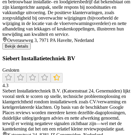
en betrouwbaar installatie- en loodgietersbedrijf dat bekendstaat om
zijn klantgerichte aanpak, snelle respons bij noodsituaties en
vakkundige uitvoering. De positieve klantervaringen, zoals
zorgvuldigheid bij onverwachte wijzigingen (bijvoorbeeld de
wijziging in de locatie van de vloerverwarmingsverdeler) en nette
afhandeling van lekkages of keukenkoppelingen, illustreren hun
toewijding aan kwaliteit en service.
Oeveraseweg 3, 7971 PA Havelte, Nederland
Bekijk details
Siebert Installatietechniek BV
Gesloten
4.3
Siebert Installatietechniek B.V. (Katoenstraat 24, Genemuiden) lijkt
vooral sterk te scoren op snelle, technsiche probleemoplossing en
klantgerichtheid rondom installatiewerk zoals CV/verwarming en
ketelgerelateerde klachten. Op basis van de beschikbare Google
Places reviews worden meerdere keren dezelfde-dagoplossingen,
duidelijke uitleg/gedegen advies en nette afwerking genoemd,
terwijl er weinig negatieve signalen zichtbaar zijn—wel met de
kanttekening dat het om een relatief kleine reviewpopulatie gaat.
Katoenstraat 24, 8281 JZ Genemuiden, Nederland