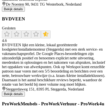
De Noesten 90, 9431 TG Westerbork, Nederland
Bekijk details
BVDVEEN
Gesloten
4.6
BVDVEEN lijkt een kleine, lokaal georiënteerde
loodgieter/installatiemonteur (Steggerda) met een sterk service- en
vakmanschapsprofiel. De Google Places-beoordelingen zijn
uitzonderlijk positief en benoemen expliciet nette uitvoering,
meedenken in oplossingen en het nakomen van afspraken, inclusief
het oppakken van afwerkpunten. Ook op Werkspot komt eenzelfde
patroon naar voren met een 5/5 beoordeling en berichten over een
nette, betrouwbare werkwijze (o.a. kraan-/kleine installatieklussen).
Daarnaast is het aantal beschikbare reviews beperkt, waardoor de
rotatie van het beeld bij meer volume nog moet blijken.
Steggerdaweg 151, 8395 PL Steggerda, Nederland
Bekijk details
ProWorkMeubels - ProWorkVerhuur - ProWork4u