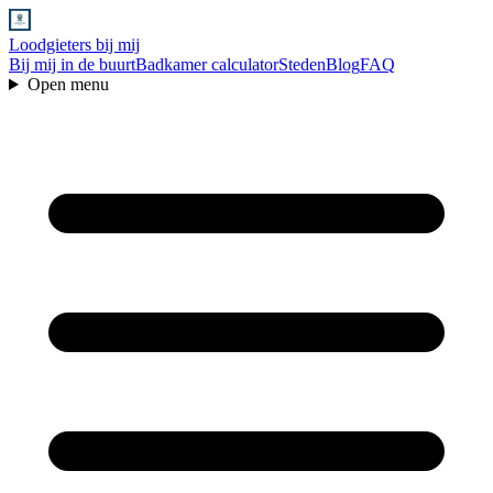
Loodgieters bij mij
Bij mij in de buurt
Badkamer calculator
Steden
Blog
FAQ
Open menu