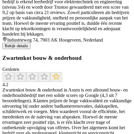
bedrijf is erkend leerbedrijf voor elektrotechniek en engineering
(niveau 3/4) en wordt door Trustoo gewaardeerd met een score van
9,2 op basis van circa 21 reviews. Zowel particulieren als bedrijven
prijzen de vakkundigheid, snelheid en persoonlijke aanpak van het
team. Hoewel de meeste ervaring positief is, duidde één recente
klacht op tekortkomingen in verantwoordelijkheid en adequaat
handelen bij lekkages.
Industrieweg 74, 7903 AK Hoogeveen, Nederland
Bekijk details
Zwartenkot bouw & onderhoud
Gesloten
4.2
Zwartenkot bouw & onderhoud in Assen is een allround bouw- en
onderhoudsbedrijf met een solide scores op Google (4,3 uit 7
beoordelingen). Klanten prijzen de hoge vakkwaliteit en vakkundige
uitvoering bij onder andere badkamerrenovaties, dakkapellen,
schilderwerk en voegen. Men waardeert vooral de efficiëntie, het
meedenken en de naleving van afspraken. Hoewel de meeste
ervaringen zeer positief zijn, is er één klacht over trage of
ontbrekende opvolging van offertes. Over het algemeen komt het
bedrijf over als professioneel, klantgericht en servicegericht.