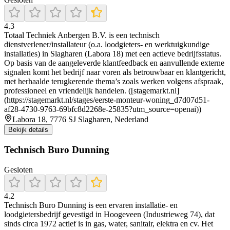
4.3
Totaal Techniek Anbergen B.V. is een technisch
dienstverlener/installateur (o.a. loodgieters- en werktuigkundige
installaties) in Slagharen (Labora 18) met een actieve bedrijfsstatus.
Op basis van de aangeleverde klantfeedback en aanvullende externe
signalen komt het bedrijf naar voren als betrouwbaar en klantgericht,
met herhaalde terugkerende thema’s zoals werken volgens afspraak,
professioneel en vriendelijk handelen. ([stagemarkt.nl]
(https://stagemarkt.nl/stages/eerste-monteur-woning_d7d07d51-
af28-4730-9763-69bfc8d2268e-25835?utm_source=openai))
Labora 18, 7776 SJ Slagharen, Nederland
Bekijk details
Technisch Buro Dunning
Gesloten
4.2
Technisch Buro Dunning is een ervaren installatie- en
loodgietersbedrijf gevestigd in Hoogeveen (Industrieweg 74), dat
sinds circa 1972 actief is in gas, water, sanitair, elektra en cv. Het