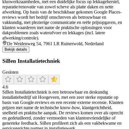
kluswerkzaamheden, met een duidelijke focus op lekkageherstel,
reparatie/renovatie van zowel scheve als platte daken en nette
afwerking. Op basis van de beschikbaar gekomen Google Places-
reviews wordt het bedrijf omschreven als betrouwbaar en
vakkundig, met plezierige communicatie en reële prijsopgaven, en
klanten waarderen met name de praktische oplossingen voor
dakproblemen zoals waterafvoer en lekkages (incl. latere
afwerking/controle).
De Weidenweg 54, 7961 LR Ruinerwold, Nederland
Bekijk details
SiBen Installatietechniek
Gesloten
4.6
SiBen Installatietechniek is een betrouwbaar en deskundig
installatiebedrijf uit Hoogeveen, met een zeer sterke reputatie op
basis van Google-reviews en een recente externe recensie. Klanten
prijzen met name de technische know-how, klantgerichtheid,
snelheid en praktische aanpak. De reviews komen over als oprecht
en gedetailleerd, zonder vermoeden van klantonvriendelijke of
generieke feedback. SiBen profileert zich als een vakbekwame en
servicegerichte partner in installatiewerk.