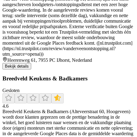
aangeschreven loodgieters-/ontstoppingsdienst met een zeer hoge
Google-waardering. In de aangeleverde reviews komen vooral
terug: snelle interventie (soms dezelfde dag), vakkundige en nette
aanpak bij verstoppingen/rioolproblemen, duidelijke communicatie
en vooraf redelijke prijsafspraken. Externe verificatie buiten Google
is vooralsnog beperkt tot een Trustpilot-vermelding met slechts één
zichtbare review, waardoor de meest solide onderbouwing
momenteel uit de Google Places feedback komt. ([nl.trustpilot.com]
(https://nl.trustpilot.com/review/vanderveenontstopping.nl?
utm_source=openai))
Heerenweg 61, 7955 PC IJhorst, Nederland
Bekijk details
Breedveld Keukens & Badkamers
Gesloten
4.6
Breedveld Keukens & Badkamers (Alteveerstraat 60, Hoogeveen)
wordt door klanten geprezen om de prettige benadering in de
winkel, het goed luisteren naar wensen en de vakkundige plaatsing
door (eigen) monteurs met sterke communicatie en nette oplevering;
in de aangeleverde Google Places data is de gemiddelde waardering