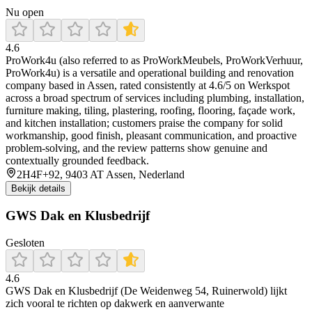
Nu open
4.6
ProWork4u (also referred to as ProWorkMeubels, ProWorkVerhuur,
ProWork4u) is a versatile and operational building and renovation
company based in Assen, rated consistently at 4.6/5 on Werkspot
across a broad spectrum of services including plumbing, installation,
furniture making, tiling, plastering, roofing, flooring, façade work,
and kitchen installation; customers praise the company for solid
workmanship, good finish, pleasant communication, and proactive
problem-solving, and the review patterns show genuine and
contextually grounded feedback.
2H4F+92, 9403 AT Assen, Nederland
Bekijk details
GWS Dak en Klusbedrijf
Gesloten
4.6
GWS Dak en Klusbedrijf (De Weidenweg 54, Ruinerwold) lijkt
zich vooral te richten op dakwerk en aanverwante