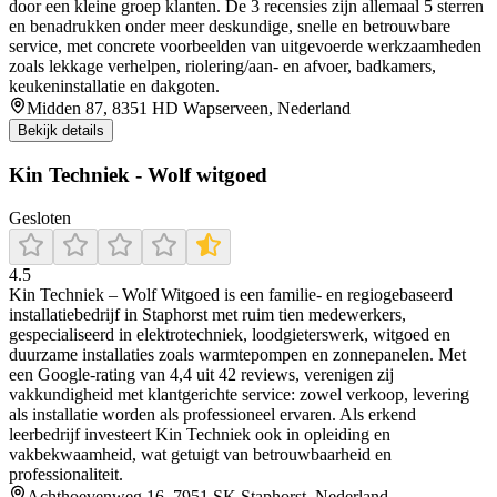
door een kleine groep klanten. De 3 recensies zijn allemaal 5 sterren
en benadrukken onder meer deskundige, snelle en betrouwbare
service, met concrete voorbeelden van uitgevoerde werkzaamheden
zoals lekkage verhelpen, riolering/aan- en afvoer, badkamers,
keukeninstallatie en dakgoten.
Midden 87, 8351 HD Wapserveen, Nederland
Bekijk details
Kin Techniek - Wolf witgoed
Gesloten
4.5
Kin Techniek – Wolf Witgoed is een familie- en regiogebaseerd
installatiebedrijf in Staphorst met ruim tien medewerkers,
gespecialiseerd in elektrotechniek, loodgieterswerk, witgoed en
duurzame installaties zoals warmtepompen en zonnepanelen. Met
een Google-rating van 4,4 uit 42 reviews, verenigen zij
vakkundigheid met klantgerichte service: zowel verkoop, levering
als installatie worden als professioneel ervaren. Als erkend
leerbedrijf investeert Kin Techniek ook in opleiding en
vakbekwaamheid, wat getuigt van betrouwbaarheid en
professionaliteit.
Achthoevenweg 16, 7951 SK Staphorst, Nederland