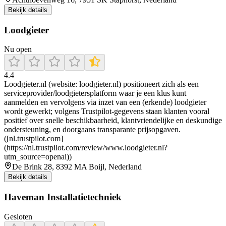
Bekijk details
Loodgieter
Nu open
4.4
Loodgieter.nl (website: loodgieter.nl) positioneert zich als een
serviceprovider/loodgietersplatform waar je een klus kunt
aanmelden en vervolgens via inzet van een (erkende) loodgieter
wordt gewerkt; volgens Trustpilot-gegevens staan klanten vooral
positief over snelle beschikbaarheid, klantvriendelijke en deskundige
ondersteuning, en doorgaans transparante prijsopgaven.
([nl.trustpilot.com]
(https://nl.trustpilot.com/review/www.loodgieter.nl?
utm_source=openai))
De Brink 28, 8392 MA Boijl, Nederland
Bekijk details
Haveman Installatietechniek
Gesloten