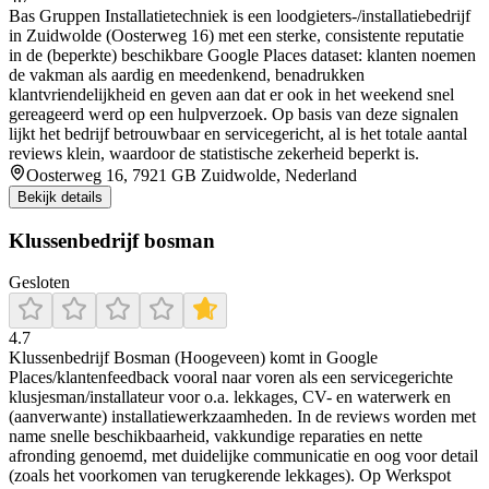
Bas Gruppen Installatietechniek is een loodgieters-/installatiebedrijf
in Zuidwolde (Oosterweg 16) met een sterke, consistente reputatie
in de (beperkte) beschikbare Google Places dataset: klanten noemen
de vakman als aardig en meedenkend, benadrukken
klantvriendelijkheid en geven aan dat er ook in het weekend snel
gereageerd werd op een hulpverzoek. Op basis van deze signalen
lijkt het bedrijf betrouwbaar en servicegericht, al is het totale aantal
reviews klein, waardoor de statistische zekerheid beperkt is.
Oosterweg 16, 7921 GB Zuidwolde, Nederland
Bekijk details
Klussenbedrijf bosman
Gesloten
4.7
Klussenbedrijf Bosman (Hoogeveen) komt in Google
Places/klantenfeedback vooral naar voren als een servicegerichte
klusjesman/installateur voor o.a. lekkages, CV- en waterwerk en
(aanverwante) installatiewerkzaamheden. In de reviews worden met
name snelle beschikbaarheid, vakkundige reparaties en nette
afronding genoemd, met duidelijke communicatie en oog voor detail
(zoals het voorkomen van terugkerende lekkages). Op Werkspot