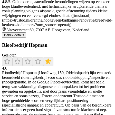
4.8/5. Ook externe, aanvullende beoordelingen wijzen op een zeer
hoge klanttevredenheid, met herhaaldelijke terugkerende thema’s
zoals planning volgens afspraak, goede afstemming tijdens kleine
wijzigingen en een verzorgd eindresultaat. ([trustoo.nl]
(https://trustoo.nl/drenthe/hoogeveen/badkamer-renovatie/breedveld-
keukens-badkamers/?utm_source=openai))
Alteveerstraat 60, 7907 AB Hoogeveen, Nederland
Bekijk details
Rioolbedrijf Hopman
Gesloten
4.6
Rioolbedrijf Hopman (Hoofdweg 150, Oldeholtpade) lijkt een sterk
beoordeeld rioleringsbedrijf voor o.a. rioolontstopping/inspectie en
(riool)reparatie. In de Google Places-reviewdata komt het beeld
terug van vakkundige diagnose en doorpakken tot het probleem
gevonden en opgelost is, met doorgaans vriendelijke en snelle
service en soms nazorg. Extern ondersteunt Trustoo dit met een
hoge gemiddelde score en vergelijkbare positionering
(specialistische aanpak en apparatuur). Op basis van de beschikbare
informatie is er geen hard signaal van structurele klachten of nep-
reviewpatronen; de reviews bevatten bovendien vrij specifieke