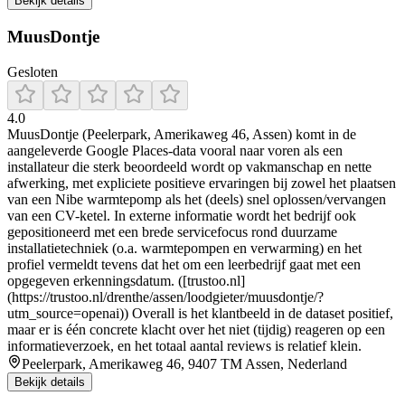
Bekijk details
MuusDontje
Gesloten
4.0
MuusDontje (Peelerpark, Amerikaweg 46, Assen) komt in de
aangeleverde Google Places-data vooral naar voren als een
installateur die sterk beoordeeld wordt op vakmanschap en nette
afwerking, met expliciete positieve ervaringen bij zowel het plaatsen
van een Nibe warmtepomp als het (deels) snel oplossen/vervangen
van een CV-ketel. In externe informatie wordt het bedrijf ook
gepositioneerd met een brede servicefocus rond duurzame
installatietechniek (o.a. warmtepompen en verwarming) en het
profiel vermeldt tevens dat het om een leerbedrijf gaat met een
opgegeven erkenningsdatum. ([trustoo.nl]
(https://trustoo.nl/drenthe/assen/loodgieter/muusdontje/?
utm_source=openai)) Overall is het klantbeeld in de dataset positief,
maar er is één concrete klacht over het niet (tijdig) reageren op een
informatieverzoek, en het totaal aantal reviews is relatief klein.
Peelerpark, Amerikaweg 46, 9407 TM Assen, Nederland
Bekijk details