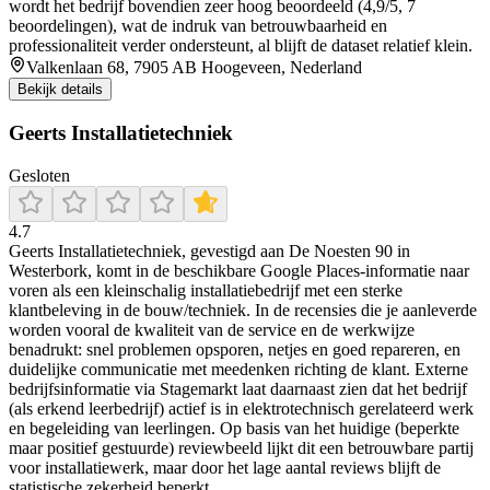
wordt het bedrijf bovendien zeer hoog beoordeeld (4,9/5, 7
beoordelingen), wat de indruk van betrouwbaarheid en
professionaliteit verder ondersteunt, al blijft de dataset relatief klein.
Valkenlaan 68, 7905 AB Hoogeveen, Nederland
Bekijk details
Geerts Installatietechniek
Gesloten
4.7
Geerts Installatietechniek, gevestigd aan De Noesten 90 in
Westerbork, komt in de beschikbare Google Places-informatie naar
voren als een kleinschalig installatiebedrijf met een sterke
klantbeleving in de bouw/techniek. In de recensies die je aanleverde
worden vooral de kwaliteit van de service en de werkwijze
benadrukt: snel problemen opsporen, netjes en goed repareren, en
duidelijke communicatie met meedenken richting de klant. Externe
bedrijfsinformatie via Stagemarkt laat daarnaast zien dat het bedrijf
(als erkend leerbedrijf) actief is in elektrotechnisch gerelateerd werk
en begeleiding van leerlingen. Op basis van het huidige (beperkte
maar positief gestuurde) reviewbeeld lijkt dit een betrouwbare partij
voor installatiewerk, maar door het lage aantal reviews blijft de
statistische zekerheid beperkt.