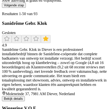
Jouw aanvraag is gratis en vrijblijvend.
Volgende stap
Resultaten
1
-
50
van
93
Sanidrõme Gebr. Klok
Gesloten
4.9
Sanidrõme Gebr. Klok in Diever is een professioneel
installatiebedrijf binnen de Sanidrôme-coöperatie dat complete
badkamers van ontwerp tot installatie verzorgt. Het bedrijf scoort
uitzonderlijk hoog op klantbeleving – zowel op Google (4,8 uit 16
beoordelingen) als Klantenvertellen (9,2 uit 68 recente reviews met
100 % aanbeveling), met lovende feedback over vakmanschap, nette
uitvoering en goede communicatie. Het team biedt een
totaaloplossing met showroom, advies, ontwerp en installatiewerk in
eigen beheer, waardoor klanten één aanspreekpunt hebben en
kwaliteit gegarandeerd is.
Moleneinde 37, 7981 AM Diever, Nederland
Bekijk details
Wiggering V.O.F.