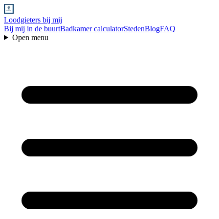
Loodgieters bij mij
Bij mij in de buurt
Badkamer calculator
Steden
Blog
FAQ
Open menu