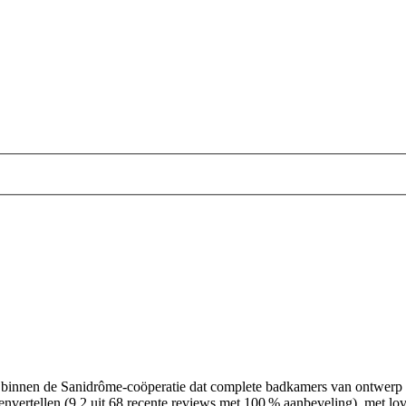
f binnen de Sanidrôme-coöperatie dat complete badkamers van ontwerp tot
tenvertellen (9,2 uit 68 recente reviews met 100 % aanbeveling), met l