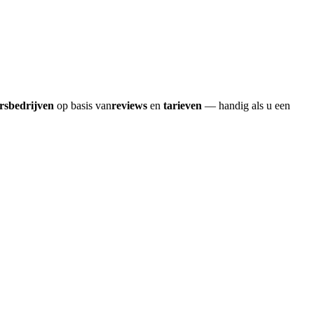
ersbedrijven
op basis van
reviews
en
tarieven
— handig als u een