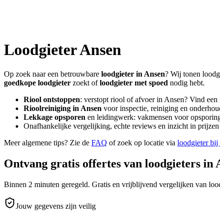
Loodgieter
Ansen
Op zoek naar een betrouwbare
loodgieter in
Ansen
? Wij tonen loodg
goedkope loodgieter
zoekt of
loodgieter met spoed
nodig hebt.
Riool ontstoppen
: verstopt riool of afvoer in
Ansen
? Vind een
Rioolreiniging in
Ansen
voor inspectie, reiniging en onderhoud
Lekkage opsporen
en leidingwerk: vakmensen voor opsporing 
Onafhankelijke vergelijking, echte reviews en inzicht in prijz
Meer algemene tips? Zie de
FAQ
of zoek op locatie via
loodgieter bij
Ontvang gratis offertes van loodgieters in
Binnen 2 minuten geregeld. Gratis en vrijblijvend vergelijken van lood
Jouw gegevens zijn veilig