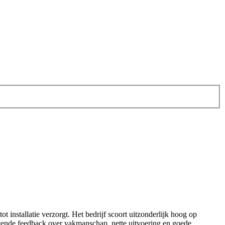
 installatie verzorgt. Het bedrijf scoort uitzonderlijk hoog op
ovende feedback over vakmanschap, nette uitvoering en goede