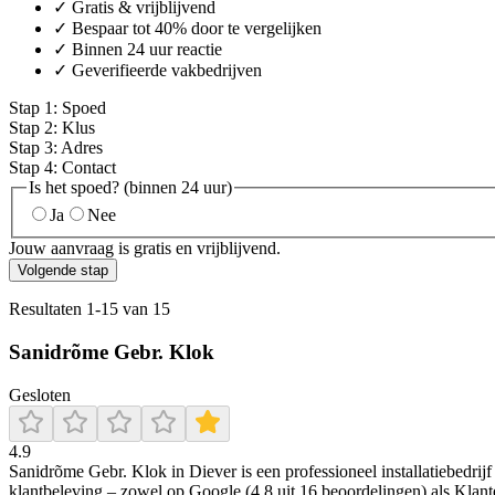
✓ Gratis & vrijblijvend
✓ Bespaar tot 40% door te vergelijken
✓ Binnen 24 uur reactie
✓ Geverifieerde vakbedrijven
Stap
1
:
Spoed
Stap
2
:
Klus
Stap
3
:
Adres
Stap
4
:
Contact
Is het spoed? (binnen 24 uur)
Ja
Nee
Jouw aanvraag is gratis en vrijblijvend.
Volgende stap
Resultaten
1
-
15
van
15
Sanidrõme Gebr. Klok
Gesloten
4.9
Sanidrõme Gebr. Klok in Diever is een professioneel installatiebedrij
klantbeleving – zowel op Google (4,8 uit 16 beoordelingen) als Klan