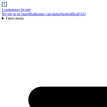
Loodgieters bij mij
Bij mij in de buurt
Badkamer calculator
Steden
Blog
FAQ
Open menu