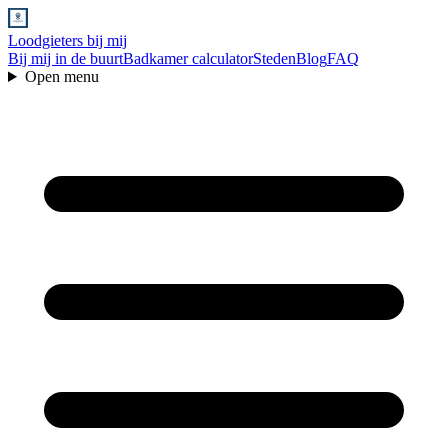
Loodgieters bij mij
Bij mij in de buurt
Badkamer calculator
Steden
Blog
FAQ
Open menu