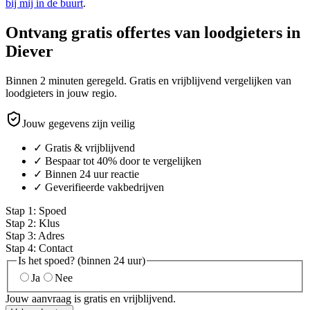
bij mij in de buurt
.
Ontvang gratis offertes van loodgieters in
Diever
Binnen 2 minuten geregeld. Gratis en vrijblijvend vergelijken van
loodgieters in jouw regio.
Jouw gegevens zijn veilig
✓ Gratis & vrijblijvend
✓ Bespaar tot 40% door te vergelijken
✓ Binnen 24 uur reactie
✓ Geverifieerde vakbedrijven
Stap
1
:
Spoed
Stap
2
:
Klus
Stap
3
:
Adres
Stap
4
:
Contact
Is het spoed? (binnen 24 uur)
Ja
Nee
Jouw aanvraag is gratis en vrijblijvend.