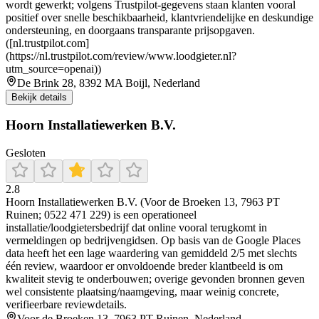
wordt gewerkt; volgens Trustpilot-gegevens staan klanten vooral
positief over snelle beschikbaarheid, klantvriendelijke en deskundige
ondersteuning, en doorgaans transparante prijsopgaven.
([nl.trustpilot.com]
(https://nl.trustpilot.com/review/www.loodgieter.nl?
utm_source=openai))
De Brink 28, 8392 MA Boijl, Nederland
Bekijk details
Hoorn Installatiewerken B.V.
Gesloten
2.8
Hoorn Installatiewerken B.V. (Voor de Broeken 13, 7963 PT
Ruinen; 0522 471 229) is een operationeel
installatie/loodgietersbedrijf dat online vooral terugkomt in
vermeldingen op bedrijvengidsen. Op basis van de Google Places
data heeft het een lage waardering van gemiddeld 2/5 met slechts
één review, waardoor er onvoldoende breder klantbeeld is om
kwaliteit stevig te onderbouwen; overige gevonden bronnen geven
wel consistente plaatsing/naamgeving, maar weinig concrete,
verifieerbare reviewdetails.
Voor de Broeken 13, 7963 PT Ruinen, Nederland