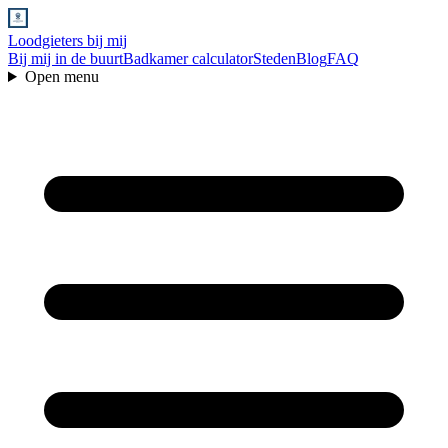
Loodgieters bij mij
Bij mij in de buurt
Badkamer calculator
Steden
Blog
FAQ
Open menu