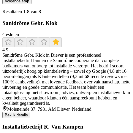
Volgende stap
Resultaten
1
-
8
van
8
Sanidrõme Gebr. Klok
Gesloten
4.9
Sanidrõme Gebr. Klok in Diever is een professioneel
installatiebedrijf binnen de Sanidrôme-coöperatie dat complete
badkamers van ontwerp tot installatie verzorgt. Het bedrijf scoort
uitzonderlijk hoog op klantbeleving – zowel op Google (4,8 uit 16
beoordelingen) als Klantenvertellen (9,2 uit 68 recente reviews met
100 % aanbeveling), met lovende feedback over vakmanschap, nette
uitvoering en goede communicatie. Het team biedt een
totaaloplossing met showroom, advies, ontwerp en installatiewerk in
eigen beheer, waardoor klanten één aanspreekpunt hebben en
kwaliteit gegarandeerd is.
Moleneinde 37, 7981 AM Diever, Nederland
Bekijk details
Installatiebedrijf R. Van Kampen