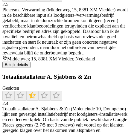
2.5
Pietersma Verwarming (Middenweg 15, 8381 XM Vledder) wordt
in de beschikbare input als loodgieters-/verwarmingsbedrijf
gelabeld, maar in de doorzochte bronnen kon ik geen (recent)
verifieerbare klantbeoordelingen terugvinden die expliciet aan dit
specifieke bedrijf en adres zijn gekoppeld. Daardoor kan ik de
kwaliteit en betrouwbaarheid op basis van reviews niet goed
inschatten en start ik neutraal: er zijn geen concrete negatieve
signalen gevonden, maar door het ontbreken van bevestigde
reviewdata blijft de onderbouwing beperkt.
Middenweg 15, 8381 XM Vledder, Nederland
Bekijk details
Totaalinstallateur A. Sjabbens & Zn
Gesloten
2.4
Totaalinstallateur A. Sjabbens & Zn (Moleneinde 10, Dwingeloo)
lijkt een gevestigd installatiebedrijf met loodgieters-/installatiewerk
en een leerwerkplek. Op basis van de publiek beschikbare Google
Places gegevens (2,7/5 met 9 reviews) valt vooral op dat klanten
geregeld klagen over het nakomen van afspraken en