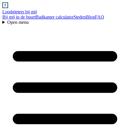
Loodgieters bij mij
Bij mij in de buurt
Badkamer calculator
Steden
Blog
FAQ
Open menu