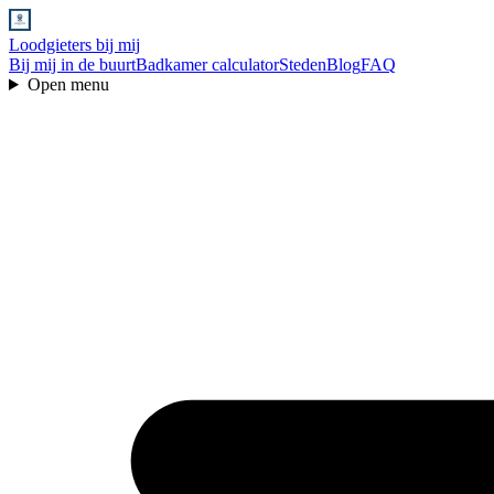
Loodgieters bij mij
Bij mij in de buurt
Badkamer calculator
Steden
Blog
FAQ
Open menu