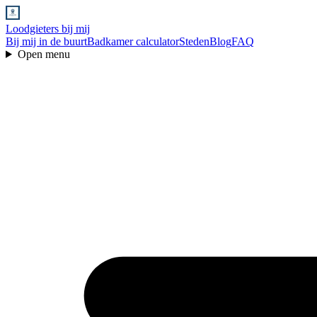
Loodgieters bij mij
Bij mij in de buurt
Badkamer calculator
Steden
Blog
FAQ
Open menu