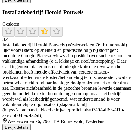
Bekijk details
Installatiebedrijf Herold Pouwels
Gesloten
3.4
Installatiebedrijf Herold Pouwels (Westerweiden 76, Ruinerwold)
lijkt vooral sterk op snelheid en praktische hulp bij storingen:
meerdere Google Places-reviews zijn positief over snelle respons en
vakkundige afhandeling (o.a. lekkage en riool/ontstopping). Daar
staat tegenover dat er ook een duidelijke kritische review is die
problemen heeft met de effectiviteit van eerdere ontstop-
werkzaamheden en de kosten/behandeling ter discussie stelt, wat de
betrouwbaarheid rond hardnekkige rioolproblemen iets onder druk
zet. Externe zichtbaarheid in de gezochte bronnen leverde daarnaast
geen inhoudelijke extra beoordelingsscore op, maar het bedrijf
wordt wel als leerbedrijf genoemd, wat ondersteunend is voor
vakinhoudelijke organisatie. ([stagemarkt.nl]
(https://stagemarkt.nl/leerbedrijven/profiel_aba07494-df63-4f1b-
aae5-5804bac4a2af))
Westerweiden 76, 7961 EA Ruinerwold, Nederland
Bekijk details