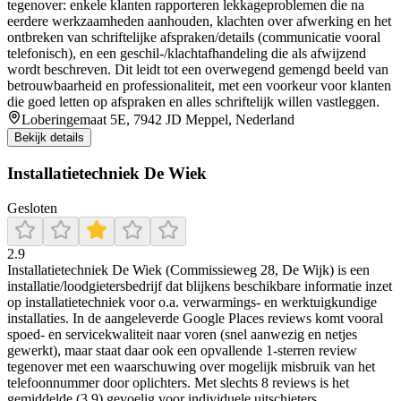
tegenover: enkele klanten rapporteren lekkageproblemen die na
eerdere werkzaamheden aanhouden, klachten over afwerking en het
ontbreken van schriftelijke afspraken/details (communicatie vooral
telefonisch), en een geschil-/klachtafhandeling die als afwijzend
wordt beschreven. Dit leidt tot een overwegend gemengd beeld van
betrouwbaarheid en professionaliteit, met een voorkeur voor klanten
die goed letten op afspraken en alles schriftelijk willen vastleggen.
Loberingemaat 5E, 7942 JD Meppel, Nederland
Bekijk details
Installatietechniek De Wiek
Gesloten
2.9
Installatietechniek De Wiek (Commissieweg 28, De Wijk) is een
installatie/loodgietersbedrijf dat blijkens beschikbare informatie inzet
op installatietechniek voor o.a. verwarmings- en werktuigkundige
installaties. In de aangeleverde Google Places reviews komt vooral
spoed- en servicekwaliteit naar voren (snel aanwezig en netjes
gewerkt), maar staat daar ook een opvallende 1-sterren review
tegenover met een waarschuwing over mogelijk misbruik van het
telefoonnummer door oplichters. Met slechts 8 reviews is het
gemiddelde (3,9) gevoelig voor individuele uitschieters.