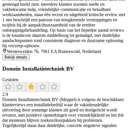
gemengd beeld zien: meerdere klanten noemen snelle en
vakbekwame hulp, vriendelijke communicatie en betaalbare
werkzaamheden, maar één recent en uitgebreid kritische review met
1 ster beschrijft een patroon van terugkerende verstoppingen en
twijfels bij de aanpak/duurzaamheid van de eerdere
ontstoppingsbehandeling. Op basis van het beperkte aantal reviews
is de totaalscore daarom middelhoog tot gematigd, met duidelijke
aandachtspunten rond consistente diagnose en duurzame oplossing
bij vet/zeep-opbouw.
Westerweiden 76, 7961 EA Ruinerwold, Nederland
Bekijk details
Domein Installatietechniek BV
Gesloten
2.9
Domein Installatietechniek BV (Meppel) is volgens de beschikbare
klantreviews een installatiebedrijf waar de vakinhoudelijke
uitvoering door sommige klanten als goed en doelgericht wordt
ervaren, met positieve opmerkingen over vriendelijkheid en het feit
dat monteurs blijven zoeken/doorpakken bij problemen.
Tegelijkertijd staan daar duidelijke, concrete negatieve signalen