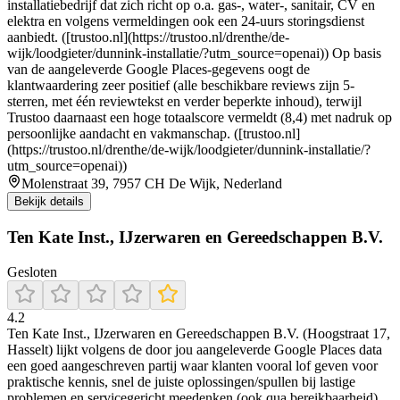
installatiebedrijf dat zich richt op o.a. gas-, water-, sanitair, CV en
elektra en volgens vermeldingen ook een 24-uurs storingsdienst
aanbiedt. ([trustoo.nl](https://trustoo.nl/drenthe/de-
wijk/loodgieter/dunnink-installatie/?utm_source=openai)) Op basis
van de aangeleverde Google Places-gegevens oogt de
klantwaardering zeer positief (alle beschikbare reviews zijn 5-
sterren, met één reviewtekst en verder beperkte inhoud), terwijl
Trustoo daarnaast een hoge totaalscore vermeldt (8,4) met nadruk op
persoonlijke aandacht en vakmanschap. ([trustoo.nl]
(https://trustoo.nl/drenthe/de-wijk/loodgieter/dunnink-installatie/?
utm_source=openai))
Molenstraat 39, 7957 CH De Wijk, Nederland
Bekijk details
Ten Kate Inst., IJzerwaren en Gereedschappen B.V.
Gesloten
4.2
Ten Kate Inst., IJzerwaren en Gereedschappen B.V. (Hoogstraat 17,
Hasselt) lijkt volgens de door jou aangeleverde Google Places data
een goed aangeschreven partij waar klanten vooral lof geven voor
praktische kennis, snel de juiste oplossingen/spullen bij lastige
problemen en servicegericht meedenken (ook qua bereikbaarheid).