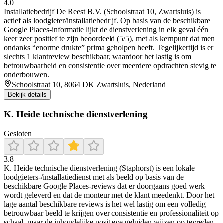
4.0
Installatiebedrijf De Reest B.V. (Schoolstraat 10, Zwartsluis) is
actief als loodgieter/installatiebedrijf. Op basis van de beschikbare
Google Places-informatie lijkt de dienstverlening in elk geval één
keer zeer positief te zijn beoordeeld (5/5), met als kernpunt dat men
ondanks “enorme drukte” prima geholpen heeft. Tegelijkertijd is er
slechts 1 klantreview beschikbaar, waardoor het lastig is om
betrouwbaarheid en consistentie over meerdere opdrachten stevig te
onderbouwen.
Schoolstraat 10, 8064 DK Zwartsluis, Nederland
Bekijk details
K. Heide technische dienstverlening
Gesloten
3.8
K. Heide technische dienstverlening (Staphorst) is een lokale
loodgieters-/installatiedienst met als beeld op basis van de
beschikbare Google Places-reviews dat er doorgaans goed werk
wordt geleverd en dat de monteur met de klant meedenkt. Door het
lage aantal beschikbare reviews is het wel lastig om een volledig
betrouwbaar beeld te krijgen over consistentie en professionaliteit op
schaal, maar de inhoudelijke positieve geluiden wijzen op tevreden