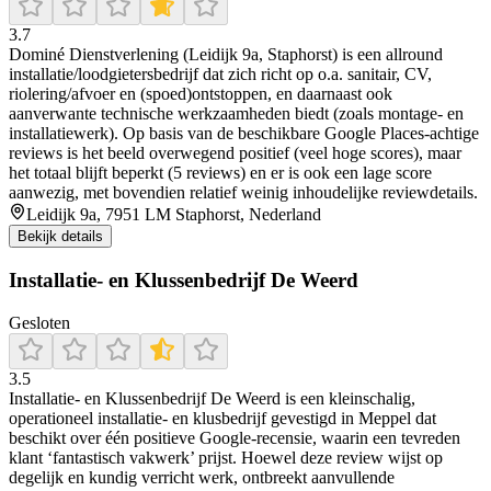
3.7
Dominé Dienstverlening (Leidijk 9a, Staphorst) is een allround
installatie/loodgietersbedrijf dat zich richt op o.a. sanitair, CV,
riolering/afvoer en (spoed)ontstoppen, en daarnaast ook
aanverwante technische werkzaamheden biedt (zoals montage- en
installatiewerk). Op basis van de beschikbare Google Places-achtige
reviews is het beeld overwegend positief (veel hoge scores), maar
het totaal blijft beperkt (5 reviews) en er is ook een lage score
aanwezig, met bovendien relatief weinig inhoudelijke reviewdetails.
Leidijk 9a, 7951 LM Staphorst, Nederland
Bekijk details
Installatie- en Klussenbedrijf De Weerd
Gesloten
3.5
Installatie‑ en Klussenbedrijf De Weerd is een kleinschalig,
operationeel installatie‑ en klusbedrijf gevestigd in Meppel dat
beschikt over één positieve Google-recensie, waarin een tevreden
klant ‘fantastisch vakwerk’ prijst. Hoewel deze review wijst op
degelijk en kundig verricht werk, ontbreekt aanvullende