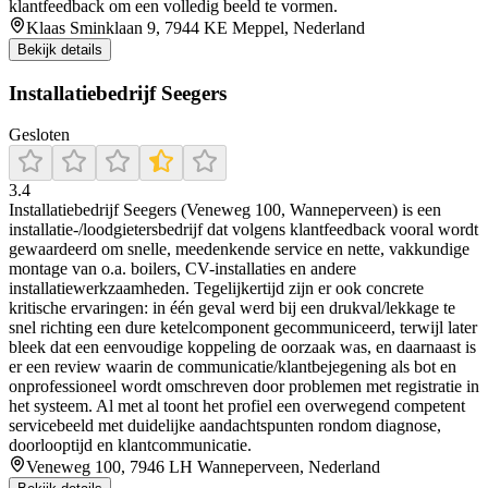
klantfeedback om een volledig beeld te vormen.
Klaas Sminklaan 9, 7944 KE Meppel, Nederland
Bekijk details
Installatiebedrijf Seegers
Gesloten
3.4
Installatiebedrijf Seegers (Veneweg 100, Wanneperveen) is een
installatie-/loodgietersbedrijf dat volgens klantfeedback vooral wordt
gewaardeerd om snelle, meedenkende service en nette, vakkundige
montage van o.a. boilers, CV-installaties en andere
installatiewerkzaamheden. Tegelijkertijd zijn er ook concrete
kritische ervaringen: in één geval werd bij een drukval/lekkage te
snel richting een dure ketelcomponent gecommuniceerd, terwijl later
bleek dat een eenvoudige koppeling de oorzaak was, en daarnaast is
er een review waarin de communicatie/klantbejegening als bot en
onprofessioneel wordt omschreven door problemen met registratie in
het systeem. Al met al toont het profiel een overwegend competent
servicebeeld met duidelijke aandachtspunten rondom diagnose,
doorlooptijd en klantcommunicatie.
Veneweg 100, 7946 LH Wanneperveen, Nederland