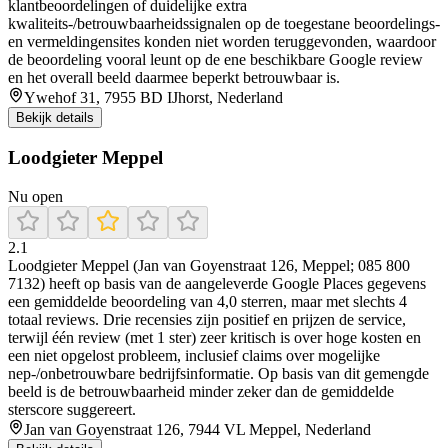
klantbeoordelingen of duidelijke extra
kwaliteits-/betrouwbaarheidssignalen op de toegestane beoordelings-
en vermeldingensites konden niet worden teruggevonden, waardoor
de beoordeling vooral leunt op de ene beschikbare Google review
en het overall beeld daarmee beperkt betrouwbaar is.
Ywehof 31, 7955 BD IJhorst, Nederland
Bekijk details
Loodgieter Meppel
Nu open
2.1
Loodgieter Meppel (Jan van Goyenstraat 126, Meppel; 085 800
7132) heeft op basis van de aangeleverde Google Places gegevens
een gemiddelde beoordeling van 4,0 sterren, maar met slechts 4
totaal reviews. Drie recensies zijn positief en prijzen de service,
terwijl één review (met 1 ster) zeer kritisch is over hoge kosten en
een niet opgelost probleem, inclusief claims over mogelijke
nep-/onbetrouwbare bedrijfsinformatie. Op basis van dit gemengde
beeld is de betrouwbaarheid minder zeker dan de gemiddelde
sterscore suggereert.
Jan van Goyenstraat 126, 7944 VL Meppel, Nederland