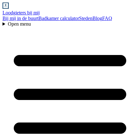
Loodgieters bij mij
Bij mij in de buurt
Badkamer calculator
Steden
Blog
FAQ
Open menu