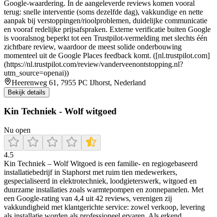
Google-waardering. In de aangeleverde reviews komen vooral
terug: snelle interventie (soms dezelfde dag), vakkundige en nette
aanpak bij verstoppingen/rioolproblemen, duidelijke communicatie
en vooraf redelijke prijsafspraken. Externe verificatie buiten Google
is vooralsnog beperkt tot een Trustpilot-vermelding met slechts één
zichtbare review, waardoor de meest solide onderbouwing
momenteel uit de Google Places feedback komt. ([nl.trustpilot.com]
(https://nl.trustpilot.com/review/vanderveenontstopping.nl?
utm_source=openai))
Heerenweg 61, 7955 PC IJhorst, Nederland
Bekijk details
Kin Techniek - Wolf witgoed
Nu open
4.5
Kin Techniek – Wolf Witgoed is een familie- en regiogebaseerd
installatiebedrijf in Staphorst met ruim tien medewerkers,
gespecialiseerd in elektrotechniek, loodgieterswerk, witgoed en
duurzame installaties zoals warmtepompen en zonnepanelen. Met
een Google-rating van 4,4 uit 42 reviews, verenigen zij
vakkundigheid met klantgerichte service: zowel verkoop, levering
als installatie worden als professioneel ervaren. Als erkend