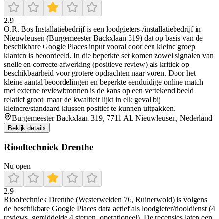
2.9
O.R. Bos Installatiebedrijf is een loodgieters-/installatiebedrijf in
Nieuwleusen (Burgemeester Backxlaan 319) dat op basis van de
beschikbare Google Places input vooral door een kleine groep
klanten is beoordeeld. In die beperkte set komen zowel signalen van
snelle en correcte afwerking (positieve review) als kritiek op
beschikbaarheid voor grotere opdrachten naar voren. Door het
kleine aantal beoordelingen en beperkte eenduidige online match
met externe reviewbronnen is de kans op een vertekend beeld
relatief groot, maar de kwaliteit lijkt in elk geval bij
kleinere/standaard klussen positief te kunnen uitpakken.
Burgemeester Backxlaan 319, 7711 AL Nieuwleusen, Nederland
Bekijk details
Riooltechniek Drenthe
Nu open
2.9
Riooltechniek Drenthe (Westerweiden 76, Ruinerwold) is volgens
de beschikbare Google Places data actief als loodgieter/riooldienst (4
reviews, gemiddelde 4 sterren, operationeel). De recensies laten een