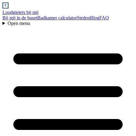
Loodgieters bij mij
Bij mij in de buurt
Badkamer calculator
Steden
Blog
FAQ
Open menu