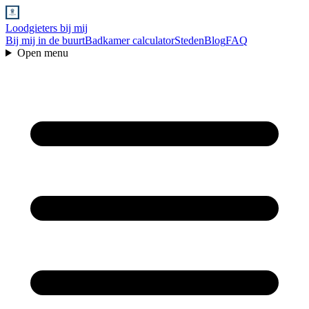
Loodgieters bij mij
Bij mij in de buurt
Badkamer calculator
Steden
Blog
FAQ
Open menu