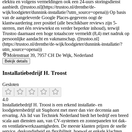
elektra en volgens vermeldingen ook een 24-uurs storingsdienst
aanbiedt. ([trustoo.nl](https://trustoo.nl/drenthe/de-
wijk/loodgieter/dunnink-installatie/?utm_source=openai)) Op basis
van de aangeleverde Google Places-gegevens oogt de
klantwaardering zeer positief (alle beschikbare reviews zijn 5-
sterren, met één reviewtekst en verder beperkte inhoud), terwijl
Trustoo daarnaast een hoge totaalscore vermeldt (8,4) met nadruk op
persoonlijke aandacht en vakmanschap. ([trustoo.nl]
(https://trustoo.nl/drenthe/de-wijk/loodgieter/dunnink-installatie/?
utm_source=openai))
Molenstraat 39, 7957 CH De Wijk, Nederland
Bekijk details
Installatiebedrijf H. Troost
Gesloten
4.0
Installatiebedrijf H. Troost is een erkend installatie- en
loodgietersbedrijf uit Staphorst met meer dan vier decennia aan
ervaring. Als lid van Techniek Nederland biedt het bedrijf een breed
scala aan diensten aan, van CV-systemen en zonnepanelen tot dak-
en ventilatiewerkzaamigheden. De meeste klanten prijzen de snelle
service, deskundigheid en flexibiliteit, hoewel er enkele klachten