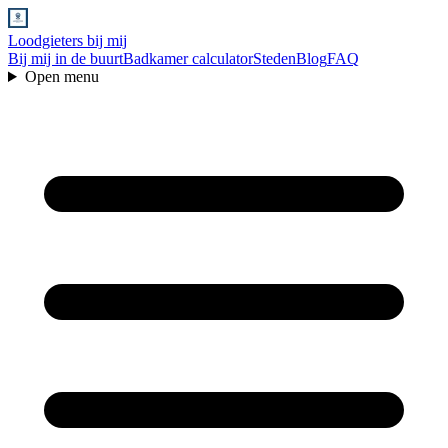
Loodgieters bij mij
Bij mij in de buurt
Badkamer calculator
Steden
Blog
FAQ
Open menu