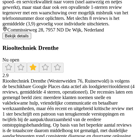
spoed- en servicekwaliteit naar voren (snel aanwezig en netjes
gewerkt), maar staat daar ook een opvallende 1-sterren review
tegenover met een waarschuwing over mogelijk misbruik van het
telefoonnummer door oplichters. Met slechts 8 reviews is het
gemiddelde (3,9) gevoelig voor individuele uitschieters.
Commissieweg 28, 7957 ND De Wijk, Nederland
Bekijk details
Riooltechniek Drenthe
Nu open
2.9
Riooltechniek Drenthe (Westerweiden 76, Ruinerwold) is volgens
de beschikbare Google Places data actief als loodgieter/riooldienst (4
reviews, gemiddelde 4 sterren, operationeel). De recensies laten een
gemengd beeld zien: meerdere klanten noemen snelle en
vakbekwame hulp, vriendelijke communicatie en betaalbare
werkzaamheden, maar één recent en uitgebreid kritische review met
1 ster beschrijft een patroon van terugkerende verstoppingen en
twijfels bij de aanpak/duurzaamheid van de eerdere
ontstoppingsbehandeling. Op basis van het beperkte aantal reviews
is de totaalscore daarom middelhoog tot gematigd, met duidelijke
aandachtspunten rond consistente diagnose en duurzame oplossing