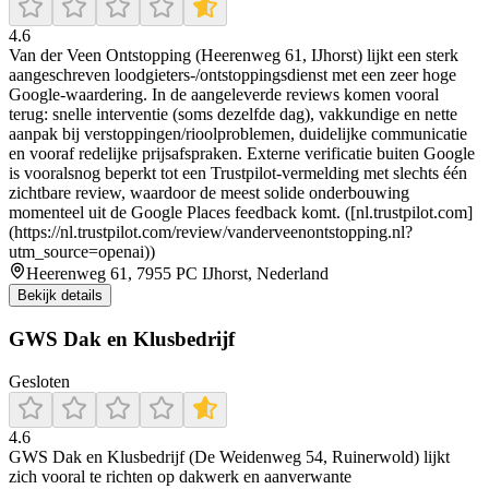
4.6
Van der Veen Ontstopping (Heerenweg 61, IJhorst) lijkt een sterk
aangeschreven loodgieters-/ontstoppingsdienst met een zeer hoge
Google-waardering. In de aangeleverde reviews komen vooral
terug: snelle interventie (soms dezelfde dag), vakkundige en nette
aanpak bij verstoppingen/rioolproblemen, duidelijke communicatie
en vooraf redelijke prijsafspraken. Externe verificatie buiten Google
is vooralsnog beperkt tot een Trustpilot-vermelding met slechts één
zichtbare review, waardoor de meest solide onderbouwing
momenteel uit de Google Places feedback komt. ([nl.trustpilot.com]
(https://nl.trustpilot.com/review/vanderveenontstopping.nl?
utm_source=openai))
Heerenweg 61, 7955 PC IJhorst, Nederland
Bekijk details
GWS Dak en Klusbedrijf
Gesloten
4.6
GWS Dak en Klusbedrijf (De Weidenweg 54, Ruinerwold) lijkt
zich vooral te richten op dakwerk en aanverwante