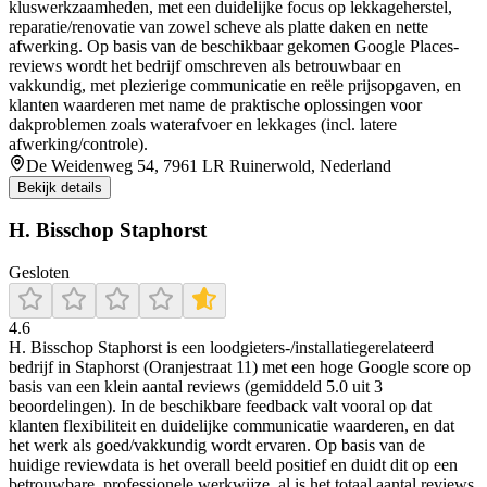
kluswerkzaamheden, met een duidelijke focus op lekkageherstel,
reparatie/renovatie van zowel scheve als platte daken en nette
afwerking. Op basis van de beschikbaar gekomen Google Places-
reviews wordt het bedrijf omschreven als betrouwbaar en
vakkundig, met plezierige communicatie en reële prijsopgaven, en
klanten waarderen met name de praktische oplossingen voor
dakproblemen zoals waterafvoer en lekkages (incl. latere
afwerking/controle).
De Weidenweg 54, 7961 LR Ruinerwold, Nederland
Bekijk details
H. Bisschop Staphorst
Gesloten
4.6
H. Bisschop Staphorst is een loodgieters-/installatiegerelateerd
bedrijf in Staphorst (Oranjestraat 11) met een hoge Google score op
basis van een klein aantal reviews (gemiddeld 5.0 uit 3
beoordelingen). In de beschikbare feedback valt vooral op dat
klanten flexibiliteit en duidelijke communicatie waarderen, en dat
het werk als goed/vakkundig wordt ervaren. Op basis van de
huidige reviewdata is het overall beeld positief en duidt dit op een
betrouwbare, professionele werkwijze, al is het totaal aantal reviews