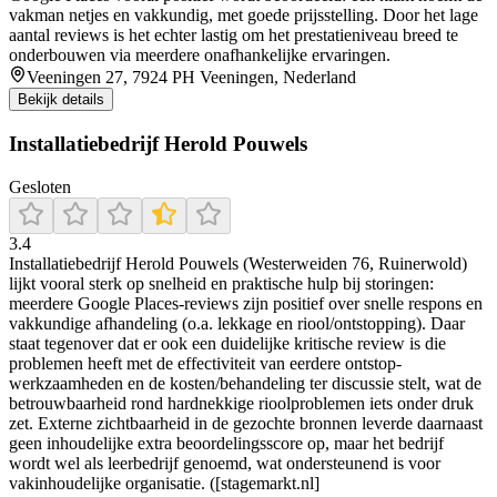
vakman netjes en vakkundig, met goede prijsstelling. Door het lage
aantal reviews is het echter lastig om het prestatieniveau breed te
onderbouwen via meerdere onafhankelijke ervaringen.
Veeningen 27, 7924 PH Veeningen, Nederland
Bekijk details
Installatiebedrijf Herold Pouwels
Gesloten
3.4
Installatiebedrijf Herold Pouwels (Westerweiden 76, Ruinerwold)
lijkt vooral sterk op snelheid en praktische hulp bij storingen:
meerdere Google Places-reviews zijn positief over snelle respons en
vakkundige afhandeling (o.a. lekkage en riool/ontstopping). Daar
staat tegenover dat er ook een duidelijke kritische review is die
problemen heeft met de effectiviteit van eerdere ontstop-
werkzaamheden en de kosten/behandeling ter discussie stelt, wat de
betrouwbaarheid rond hardnekkige rioolproblemen iets onder druk
zet. Externe zichtbaarheid in de gezochte bronnen leverde daarnaast
geen inhoudelijke extra beoordelingsscore op, maar het bedrijf
wordt wel als leerbedrijf genoemd, wat ondersteunend is voor
vakinhoudelijke organisatie. ([stagemarkt.nl]