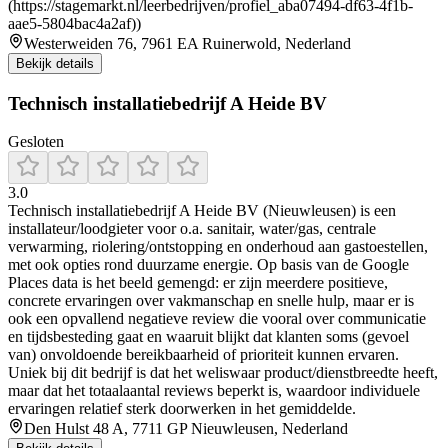
(https://stagemarkt.nl/leerbedrijven/profiel_aba07494-df63-4f1b-
aae5-5804bac4a2af))
Westerweiden 76, 7961 EA Ruinerwold, Nederland
Bekijk details
Technisch installatiebedrijf A Heide BV
Gesloten
3.0
Technisch installatiebedrijf A Heide BV (Nieuwleusen) is een
installateur/loodgieter voor o.a. sanitair, water/gas, centrale
verwarming, riolering/ontstopping en onderhoud aan gastoestellen,
met ook opties rond duurzame energie. Op basis van de Google
Places data is het beeld gemengd: er zijn meerdere positieve,
concrete ervaringen over vakmanschap en snelle hulp, maar er is
ook een opvallend negatieve review die vooral over communicatie
en tijdsbesteding gaat en waaruit blijkt dat klanten soms (gevoel
van) onvoldoende bereikbaarheid of prioriteit kunnen ervaren.
Uniek bij dit bedrijf is dat het weliswaar product/dienstbreedte heeft,
maar dat het totaalaantal reviews beperkt is, waardoor individuele
ervaringen relatief sterk doorwerken in het gemiddelde.
Den Hulst 48 A, 7711 GP Nieuwleusen, Nederland