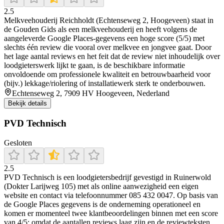
2.5
Melkveehouderij Reichholdt (Echtenseweg 2, Hoogeveen) staat in
de Gouden Gids als een melkveehouderij en heeft volgens de
aangeleverde Google Places-gegevens een hoge score (5/5) met
slechts één review die vooral over melkvee en jongvee gaat. Door
het lage aantal reviews en het feit dat de review niet inhoudelijk over
loodgieterswerk lijkt te gaan, is de beschikbare informatie
onvoldoende om professionele kwaliteit en betrouwbaarheid voor
(bijv.) lekkage/riolering of installatiewerk sterk te onderbouwen.
Echtenseweg 2, 7909 HV Hoogeveen, Nederland
Bekijk details
PVD Technisch
Gesloten
2.5
PVD Technisch is een loodgietersbedrijf gevestigd in Ruinerwold
(Dokter Larijweg 105) met als online aanwezigheid een eigen
website en contact via telefoonnummer 085 432 0047. Op basis van
de Google Places gegevens is de onderneming operationeel en
komen er momenteel twee klantbeoordelingen binnen met een score
van 4/5; omdat de aantallen reviews laag zijn en de reviewteksten