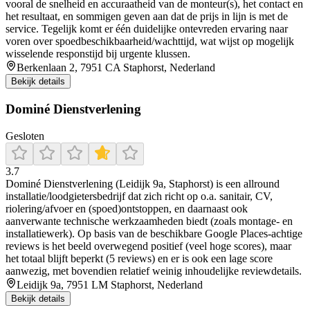
vooral de snelheid en accuraatheid van de monteur(s), het contact en
het resultaat, en sommigen geven aan dat de prijs in lijn is met de
service. Tegelijk komt er één duidelijke ontevreden ervaring naar
voren over spoedbeschikbaarheid/wachttijd, wat wijst op mogelijk
wisselende responstijd bij urgente klussen.
Berkenlaan 2, 7951 CA Staphorst, Nederland
Bekijk details
Dominé Dienstverlening
Gesloten
3.7
Dominé Dienstverlening (Leidijk 9a, Staphorst) is een allround
installatie/loodgietersbedrijf dat zich richt op o.a. sanitair, CV,
riolering/afvoer en (spoed)ontstoppen, en daarnaast ook
aanverwante technische werkzaamheden biedt (zoals montage- en
installatiewerk). Op basis van de beschikbare Google Places-achtige
reviews is het beeld overwegend positief (veel hoge scores), maar
het totaal blijft beperkt (5 reviews) en er is ook een lage score
aanwezig, met bovendien relatief weinig inhoudelijke reviewdetails.
Leidijk 9a, 7951 LM Staphorst, Nederland
Bekijk details