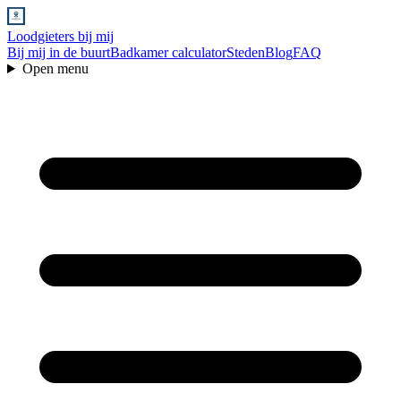
Loodgieters bij mij
Bij mij in de buurt
Badkamer calculator
Steden
Blog
FAQ
Open menu