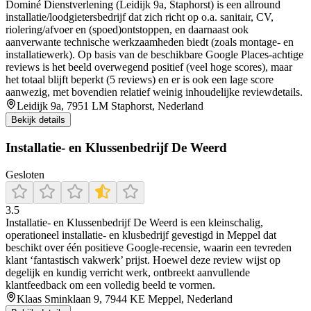
Dominé Dienstverlening (Leidijk 9a, Staphorst) is een allround
installatie/loodgietersbedrijf dat zich richt op o.a. sanitair, CV,
riolering/afvoer en (spoed)ontstoppen, en daarnaast ook
aanverwante technische werkzaamheden biedt (zoals montage- en
installatiewerk). Op basis van de beschikbare Google Places-achtige
reviews is het beeld overwegend positief (veel hoge scores), maar
het totaal blijft beperkt (5 reviews) en er is ook een lage score
aanwezig, met bovendien relatief weinig inhoudelijke reviewdetails.
Leidijk 9a, 7951 LM Staphorst, Nederland
Bekijk details
Installatie- en Klussenbedrijf De Weerd
Gesloten
3.5
Installatie‑ en Klussenbedrijf De Weerd is een kleinschalig,
operationeel installatie‑ en klusbedrijf gevestigd in Meppel dat
beschikt over één positieve Google-recensie, waarin een tevreden
klant ‘fantastisch vakwerk’ prijst. Hoewel deze review wijst op
degelijk en kundig verricht werk, ontbreekt aanvullende
klantfeedback om een volledig beeld te vormen.
Klaas Sminklaan 9, 7944 KE Meppel, Nederland