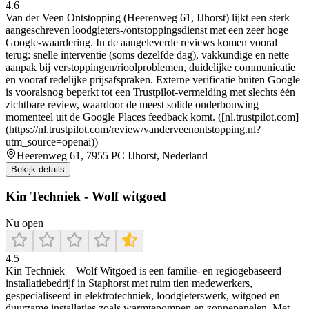
4.6
Van der Veen Ontstopping (Heerenweg 61, IJhorst) lijkt een sterk
aangeschreven loodgieters-/ontstoppingsdienst met een zeer hoge
Google-waardering. In de aangeleverde reviews komen vooral
terug: snelle interventie (soms dezelfde dag), vakkundige en nette
aanpak bij verstoppingen/rioolproblemen, duidelijke communicatie
en vooraf redelijke prijsafspraken. Externe verificatie buiten Google
is vooralsnog beperkt tot een Trustpilot-vermelding met slechts één
zichtbare review, waardoor de meest solide onderbouwing
momenteel uit de Google Places feedback komt. ([nl.trustpilot.com]
(https://nl.trustpilot.com/review/vanderveenontstopping.nl?
utm_source=openai))
Heerenweg 61, 7955 PC IJhorst, Nederland
Bekijk details
Kin Techniek - Wolf witgoed
Nu open
4.5
Kin Techniek – Wolf Witgoed is een familie- en regiogebaseerd
installatiebedrijf in Staphorst met ruim tien medewerkers,
gespecialiseerd in elektrotechniek, loodgieterswerk, witgoed en
duurzame installaties zoals warmtepompen en zonnepanelen. Met