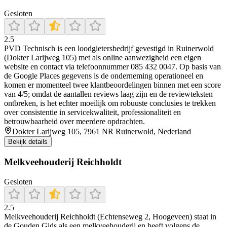
Gesloten
2.5
PVD Technisch is een loodgietersbedrijf gevestigd in Ruinerwold
(Dokter Larijweg 105) met als online aanwezigheid een eigen
website en contact via telefoonnummer 085 432 0047. Op basis van
de Google Places gegevens is de onderneming operationeel en
komen er momenteel twee klantbeoordelingen binnen met een score
van 4/5; omdat de aantallen reviews laag zijn en de reviewteksten
ontbreken, is het echter moeilijk om robuuste conclusies te trekken
over consistentie in servicekwaliteit, professionaliteit en
betrouwbaarheid over meerdere opdrachten.
Dokter Larijweg 105, 7961 NR Ruinerwold, Nederland
Bekijk details
Melkveehouderij Reichholdt
Gesloten
2.5
Melkveehouderij Reichholdt (Echtenseweg 2, Hoogeveen) staat in
de Gouden Gids als een melkveehouderij en heeft volgens de