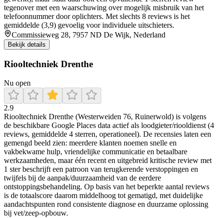
tegenover met een waarschuwing over mogelijk misbruik van het
telefoonnummer door oplichters. Met slechts 8 reviews is het
gemiddelde (3,9) gevoelig voor individuele uitschieters.
Commissieweg 28, 7957 ND De Wijk, Nederland
Bekijk details
Riooltechniek Drenthe
Nu open
2.9
Riooltechniek Drenthe (Westerweiden 76, Ruinerwold) is volgens
de beschikbare Google Places data actief als loodgieter/riooldienst (4
reviews, gemiddelde 4 sterren, operationeel). De recensies laten een
gemengd beeld zien: meerdere klanten noemen snelle en
vakbekwame hulp, vriendelijke communicatie en betaalbare
werkzaamheden, maar één recent en uitgebreid kritische review met
1 ster beschrijft een patroon van terugkerende verstoppingen en
twijfels bij de aanpak/duurzaamheid van de eerdere
ontstoppingsbehandeling. Op basis van het beperkte aantal reviews
is de totaalscore daarom middelhoog tot gematigd, met duidelijke
aandachtspunten rond consistente diagnose en duurzame oplossing
bij vet/zeep-opbouw.