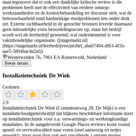
staat tegenover dat er ook een duidelijke kritische review is die
problemen heeft met de effectiviteit van eerdere ontstop-
werkzaamheden en de kosten/behandeling ter discussie stelt, wat de
betrouwbaarheid rond hardnekkige rioolproblemen iets onder druk
zet. Externe zichtbaarheid in de gezochte bronnen leverde daarnaast
geen inhoudelijke extra beoordelingsscore op, maar het bedrijf
wordt wel als leerbedrijf genoemd, wat ondersteunend is voor
vakinhoudelijke organisatie. ([stagemarkt.nl]
(https://stagemarkt.nl/leerbedrijven/profiel_aba07494-df63-4f1b-
aae5-5804bac4a2af))
Westerweiden 76, 7961 EA Ruinerwold, Nederland
Bekijk details
Installatietechniek De Wiek
Gesloten
2.9
Installatietechniek De Wiek (Commissieweg 28, De Wijk) is een
installatie/loodgietersbedrijf dat blijkens beschikbare informatie inzet
op installatietechniek voor o.a. verwarmings- en werktuigkundige
installaties. In de aangeleverde Google Places reviews komt vooral
spoed- en servicekwaliteit naar voren (snel aanwezig en netjes
gewerkt), maar staat daar ook een opvallende 1-sterren review