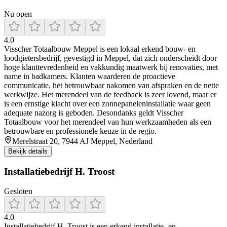
Nu open
4.0
Visscher Totaalbouw Meppel is een lokaal erkend bouw- en
loodgietersbedrijf, gevestigd in Meppel, dat zich onderscheidt door
hoge klanttevredenheid en vakkundig maatwerk bij renovaties, met
name in badkamers. Klanten waarderen de proactieve
communicatie, het betrouwbaar nakomen van afspraken en de nette
werkwijze. Het merendeel van de feedback is zeer lovend, maar er
is een ernstige klacht over een zonnepaneleninstallatie waar geen
adequate nazorg is geboden. Desondanks geldt Visscher
Totaalbouw voor het merendeel van hun werkzaamheden als een
betrouwbare en professionele keuze in de regio.
Merelstraat 20, 7944 AJ Meppel, Nederland
Bekijk details
Installatiebedrijf H. Troost
Gesloten
4.0
Installatiebedrijf H. Troost is een erkend installatie- en