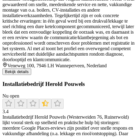
gewaardeerd om snelle, meedenkende service en nette, vakkundige
montage van o.a. boilers, CV-installaties en andere
installatiewerkzaamheden. Tegelijkertijd zijn er ook concrete
kritische ervaringen: in één geval werd bij een drukval/lekkage te
snel richting een dure ketelcomponent gecommuniceerd, terwijl later
bleek dat een eenvoudige koppeling de oorzaak was, en daarnaast is
er een review waarin de communicatie/klantbejegening als bot en
onprofessioneel wordt omschreven door problemen met registratie in
het systeem. Al met al toont het profiel een overwegend competent
servicebeeld met duidelijke aandachtspunten rondom diagnose,
doorlooptijd en klantcommunicatie.
Veneweg 100, 7946 LH Wanneperveen, Nederland
Bekijk details
Installatiebedrijf Herold Pouwels
Nu open
3.4
Installatiebedrijf Herold Pouwels (Westerweiden 76, Ruinerwold)
lijkt vooral sterk op snelheid en praktische hulp bij storingen:
meerdere Google Places-reviews zijn positief over snelle respons en
vakkundige afhandeling (o.a. lekkage en riool/ontstopping). Daar