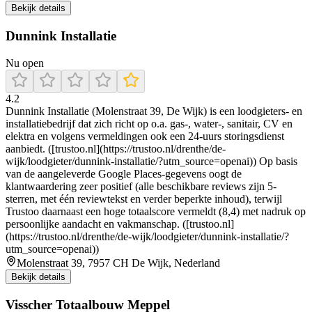
Bekijk details
Dunnink Installatie
Nu open
4.2
Dunnink Installatie (Molenstraat 39, De Wijk) is een loodgieters- en
installatiebedrijf dat zich richt op o.a. gas-, water-, sanitair, CV en
elektra en volgens vermeldingen ook een 24-uurs storingsdienst
aanbiedt. ([trustoo.nl](https://trustoo.nl/drenthe/de-
wijk/loodgieter/dunnink-installatie/?utm_source=openai)) Op basis
van de aangeleverde Google Places-gegevens oogt de
klantwaardering zeer positief (alle beschikbare reviews zijn 5-
sterren, met één reviewtekst en verder beperkte inhoud), terwijl
Trustoo daarnaast een hoge totaalscore vermeldt (8,4) met nadruk op
persoonlijke aandacht en vakmanschap. ([trustoo.nl]
(https://trustoo.nl/drenthe/de-wijk/loodgieter/dunnink-installatie/?
utm_source=openai))
Molenstraat 39, 7957 CH De Wijk, Nederland
Bekijk details
Visscher Totaalbouw Meppel