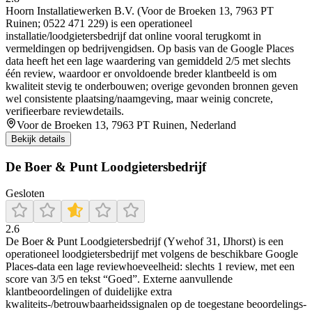
Hoorn Installatiewerken B.V. (Voor de Broeken 13, 7963 PT
Ruinen; 0522 471 229) is een operationeel
installatie/loodgietersbedrijf dat online vooral terugkomt in
vermeldingen op bedrijvengidsen. Op basis van de Google Places
data heeft het een lage waardering van gemiddeld 2/5 met slechts
één review, waardoor er onvoldoende breder klantbeeld is om
kwaliteit stevig te onderbouwen; overige gevonden bronnen geven
wel consistente plaatsing/naamgeving, maar weinig concrete,
verifieerbare reviewdetails.
Voor de Broeken 13, 7963 PT Ruinen, Nederland
Bekijk details
De Boer & Punt Loodgietersbedrijf
Gesloten
2.6
De Boer & Punt Loodgietersbedrijf (Ywehof 31, IJhorst) is een
operationeel loodgietersbedrijf met volgens de beschikbare Google
Places-data een lage reviewhoeveelheid: slechts 1 review, met een
score van 3/5 en tekst “Goed”. Externe aanvullende
klantbeoordelingen of duidelijke extra
kwaliteits-/betrouwbaarheidssignalen op de toegestane beoordelings-