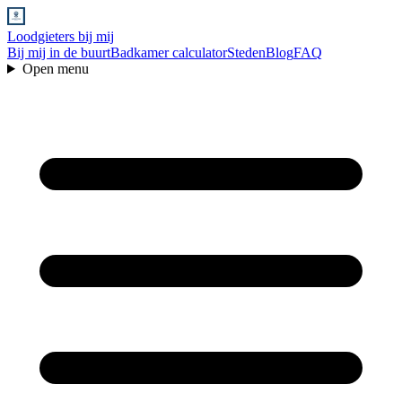
Loodgieters bij mij
Bij mij in de buurt
Badkamer calculator
Steden
Blog
FAQ
Open menu