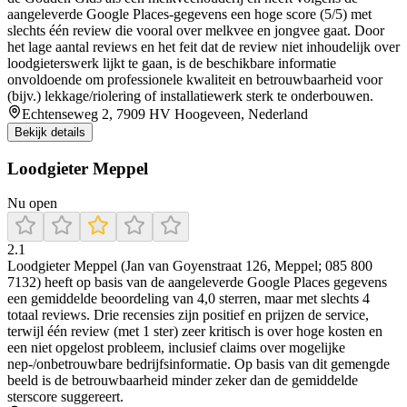
aangeleverde Google Places-gegevens een hoge score (5/5) met
slechts één review die vooral over melkvee en jongvee gaat. Door
het lage aantal reviews en het feit dat de review niet inhoudelijk over
loodgieterswerk lijkt te gaan, is de beschikbare informatie
onvoldoende om professionele kwaliteit en betrouwbaarheid voor
(bijv.) lekkage/riolering of installatiewerk sterk te onderbouwen.
Echtenseweg 2, 7909 HV Hoogeveen, Nederland
Bekijk details
Loodgieter Meppel
Nu open
2.1
Loodgieter Meppel (Jan van Goyenstraat 126, Meppel; 085 800
7132) heeft op basis van de aangeleverde Google Places gegevens
een gemiddelde beoordeling van 4,0 sterren, maar met slechts 4
totaal reviews. Drie recensies zijn positief en prijzen de service,
terwijl één review (met 1 ster) zeer kritisch is over hoge kosten en
een niet opgelost probleem, inclusief claims over mogelijke
nep-/onbetrouwbare bedrijfsinformatie. Op basis van dit gemengde
beeld is de betrouwbaarheid minder zeker dan de gemiddelde
sterscore suggereert.