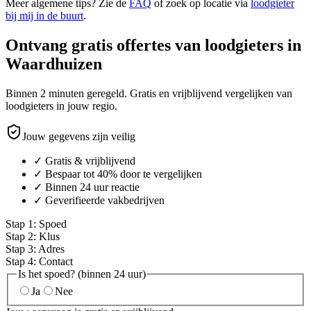
Meer algemene tips? Zie de
FAQ
of zoek op locatie via
loodgieter
bij mij in de buurt
.
Ontvang gratis offertes van loodgieters in
Waardhuizen
Binnen 2 minuten geregeld. Gratis en vrijblijvend vergelijken van
loodgieters in jouw regio.
Jouw gegevens zijn veilig
✓ Gratis & vrijblijvend
✓ Bespaar tot 40% door te vergelijken
✓ Binnen 24 uur reactie
✓ Geverifieerde vakbedrijven
Stap
1
:
Spoed
Stap
2
:
Klus
Stap
3
:
Adres
Stap
4
:
Contact
Is het spoed? (binnen 24 uur)
Ja
Nee