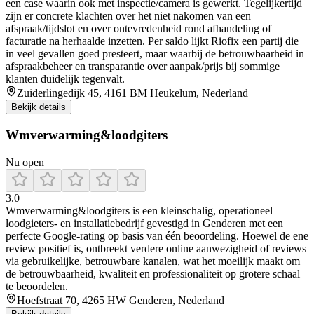
een case waarin ook met inspectie/camera is gewerkt. Tegelijkertijd
zijn er concrete klachten over het niet nakomen van een
afspraak/tijdslot en over ontevredenheid rond afhandeling of
facturatie na herhaalde inzetten. Per saldo lijkt Riofix een partij die
in veel gevallen goed presteert, maar waarbij de betrouwbaarheid in
afspraakbeheer en transparantie over aanpak/prijs bij sommige
klanten duidelijk tegenvalt.
Zuiderlingedijk 45, 4161 BM Heukelum, Nederland
Bekijk details
Wmverwarming&loodgiters
Nu open
3.0
Wmverwarming&loodgiters is een kleinschalig, operationeel
loodgieters- en installatiebedrijf gevestigd in Genderen met een
perfecte Google-rating op basis van één beoordeling. Hoewel de ene
review positief is, ontbreekt verdere online aanwezigheid of reviews
via gebruikelijke, betrouwbare kanalen, wat het moeilijk maakt om
de betrouwbaarheid, kwaliteit en professionaliteit op grotere schaal
te beoordelen.
Hoefstraat 70, 4265 HW Genderen, Nederland