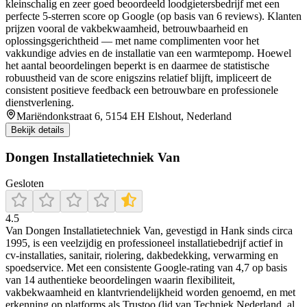
kleinschalig en zeer goed beoordeeld loodgietersbedrijf met een
perfecte 5‑sterren score op Google (op basis van 6 reviews). Klanten
prijzen vooral de vakbekwaamheid, betrouwbaarheid en
oplossingsgerichtheid — met name complimenten voor het
vakkundige advies en de installatie van een warmtepomp. Hoewel
het aantal beoordelingen beperkt is en daarmee de statistische
robuustheid van de score enigszins relatief blijft, impliceert de
consistent positieve feedback een betrouwbare en professionele
dienstverlening.
Mariëndonkstraat 6, 5154 EH Elshout, Nederland
Bekijk details
Dongen Installatietechniek Van
Gesloten
4.5
Van Dongen Installatietechniek Van, gevestigd in Hank sinds circa
1995, is een veelzijdig en professioneel installatiebedrijf actief in
cv‑installaties, sanitair, riolering, dakbedekking, verwarming en
spoedservice. Met een consistente Google-rating van 4,7 op basis
van 14 authentieke beoordelingen waarin flexibiliteit,
vakbekwaamheid en klantvriendelijkheid worden genoemd, en met
erkenning op platforms als Trustoo (lid van Techniek Nederland, al