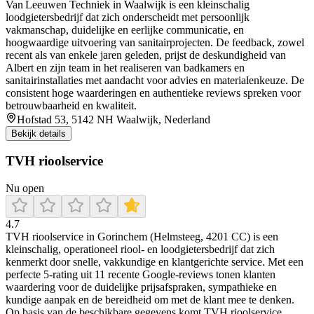
Van Leeuwen Techniek in Waalwijk is een kleinschalig
loodgietersbedrijf dat zich onderscheidt met persoonlijk
vakmanschap, duidelijke en eerlijke communicatie, en
hoogwaardige uitvoering van sanitairprojecten. De feedback, zowel
recent als van enkele jaren geleden, prijst de deskundigheid van
Albert en zijn team in het realiseren van badkamers en
sanitairinstallaties met aandacht voor advies en materialenkeuze. De
consistent hoge waarderingen en authentieke reviews spreken voor
betrouwbaarheid en kwaliteit.
Hofstad 53, 5142 NH Waalwijk, Nederland
Bekijk details
TVH rioolservice
Nu open
4.7
TVH rioolservice in Gorinchem (Helmsteeg, 4201 CC) is een
kleinschalig, operationeel riool- en loodgietersbedrijf dat zich
kenmerkt door snelle, vakkundige en klantgerichte service. Met een
perfecte 5‑rating uit 11 recente Google‑reviews tonen klanten
waardering voor de duidelijke prijsafspraken, sympathieke en
kundige aanpak en de bereidheid om met de klant mee te denken.
Op basis van de beschikbare gegevens komt TVH rioolservice