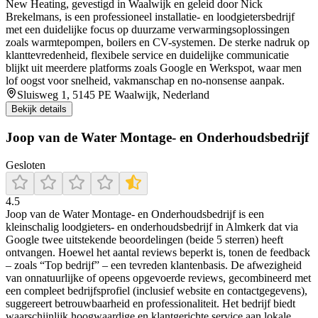
New Heating, gevestigd in Waalwijk en geleid door Nick
Brekelmans, is een professioneel installatie- en loodgietersbedrijf
met een duidelijke focus op duurzame verwarmingsoplossingen
zoals warmtepompen, boilers en CV-systemen. De sterke nadruk op
klanttevredenheid, flexibele service en duidelijke communicatie
blijkt uit meerdere platforms zoals Google en Werkspot, waar men
lof oogst voor snelheid, vakmanschap en no-nonsense aanpak.
Sluisweg 1, 5145 PE Waalwijk, Nederland
Bekijk details
Joop van de Water Montage- en Onderhoudsbedrijf
Gesloten
4.5
Joop van de Water Montage‑ en Onderhoudsbedrijf is een
kleinschalig loodgieters- en onderhoudsbedrijf in Almkerk dat via
Google twee uitstekende beoordelingen (beide 5 sterren) heeft
ontvangen. Hoewel het aantal reviews beperkt is, tonen de feedback
– zoals “Top bedrijf” – een tevreden klantenbasis. De afwezigheid
van onnatuurlijke of opeens opgevoerde reviews, gecombineerd met
een compleet bedrijfsprofiel (inclusief website en contactgegevens),
suggereert betrouwbaarheid en professionaliteit. Het bedrijf biedt
waarschijnlijk hoogwaardige en klantgerichte service aan lokale