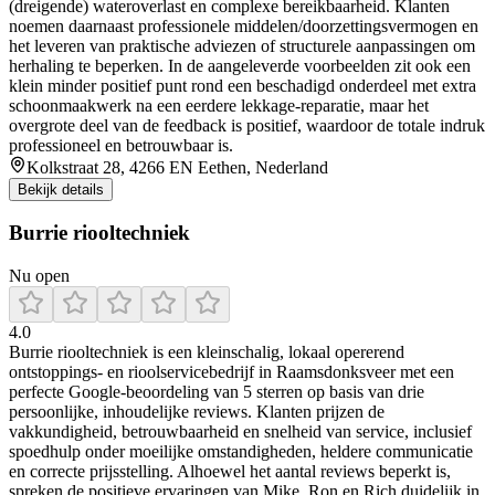
(dreigende) wateroverlast en complexe bereikbaarheid. Klanten
noemen daarnaast professionele middelen/doorzettingsvermogen en
het leveren van praktische adviezen of structurele aanpassingen om
herhaling te beperken. In de aangeleverde voorbeelden zit ook een
klein minder positief punt rond een beschadigd onderdeel met extra
schoonmaakwerk na een eerdere lekkage-reparatie, maar het
overgrote deel van de feedback is positief, waardoor de totale indruk
professioneel en betrouwbaar is.
Kolkstraat 28, 4266 EN Eethen, Nederland
Bekijk details
Burrie riooltechniek
Nu open
4.0
Burrie riooltechniek is een kleinschalig, lokaal opererend
ontstoppings- en rioolservicebedrijf in Raamsdonksveer met een
perfecte Google-beoordeling van 5 sterren op basis van drie
persoonlijke, inhoudelijke reviews. Klanten prijzen de
vakkundigheid, betrouwbaarheid en snelheid van service, inclusief
spoedhulp onder moeilijke omstandigheden, heldere communicatie
en correcte prijsstelling. Alhoewel het aantal reviews beperkt is,
spreken de positieve ervaringen van Mike, Ron en Rich duidelijk in