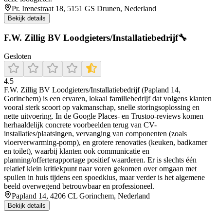
Pr. Irenestraat 18, 5151 GS Drunen, Nederland
Bekijk details
F.W. Zillig BV Loodgieters/Installatiebedrijf🔧
Gesloten
4.5
F.W. Zillig BV Loodgieters/Installatiebedrijf (Papland 14,
Gorinchem) is een ervaren, lokaal familiebedrijf dat volgens klanten
vooral sterk scoort op vakmanschap, snelle storingsoplossing en
nette uitvoering. In de Google Places- en Trustoo-reviews komen
herhaaldelijk concrete voorbeelden terug van CV-
installaties/plaatsingen, vervanging van componenten (zoals
vloerverwarming-pomp), en grotere renovaties (keuken, badkamer
en toilet), waarbij klanten ook communicatie en
planning/offerterapportage positief waarderen. Er is slechts één
relatief klein kritiekpunt naar voren gekomen over omgaan met
spullen in huis tijdens een spoedklus, maar verder is het algemene
beeld overwegend betrouwbaar en professioneel.
Papland 14, 4206 CL Gorinchem, Nederland
Bekijk details