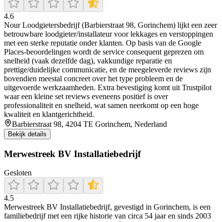
4.6
Nour Loodgietersbedrijf (Barbierstraat 98, Gorinchem) lijkt een zeer
betrouwbare loodgieter/installateur voor lekkages en verstoppingen
met een sterke reputatie onder klanten. Op basis van de Google
Places-beoordelingen wordt de service consequent geprezen om
snelheid (vaak dezelfde dag), vakkundige reparatie en
prettige/duidelijke communicatie, en de meegeleverde reviews zijn
bovendien meestal concreet over het type probleem en de
uitgevoerde werkzaamheden. Extra bevestiging komt uit Trustpilot
waar een kleine set reviews eveneens positief is over
professionaliteit en snelheid, wat samen neerkomt op een hoge
kwaliteit en klantgerichtheid.
Barbierstraat 98, 4204 TE Gorinchem, Nederland
Bekijk details
Merwestreek BV Installatiebedrijf
Gesloten
4.5
Merwestreek BV Installatiebedrijf, gevestigd in Gorinchem, is een
familiebedrijf met een rijke historie van circa 54 jaar en sinds 2003