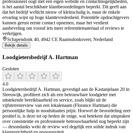
professioneel oogt met een eigen website en contactmogelijkheden,
is het aantal beschikbare klantbeoordelingen beperkt. Dit geeft aan
dat het bedrijf wellicht nieuw of kleinschalig is, maar de enkele
ervaring wijst op hoge klanttevredenheid. Potentiële opdrachtgevers
kunnen gerust eerste contact opnemen, maar het verdient
aanbeveling om vooraf iets meer referentie­materiaal of reviews te
verkrijgen.
Schapendonk 40, 4942 CE Raamsdonksveer, Nederland
Bekijk details
Loodgietersbedrijf A. Hartman
Gesloten
4.0
Loodgietersbedrijf A. Hartman, gevestigd aan de Kastanjelaan 20 in
Sleeuwijk, profileert zich als een betrouwbare loodgieter met
uitstekende bereikbaarheid en service, zoals blijkt uit de
vijfsterrenreview van een lokalenaam (Florance Hartman) die
persoonlijke hulp in noodsituaties prijst. Hoewel de beoordeling zeer
positief is, is deze tot op heden de enige, wat betekent dat uitspraken
over consistentie en professionele betrouwbaarheid nog beperkt zijn
— desondanks wekt de review wel degelijk een solide indruk van
klantgerichtheid en responsiviteit.