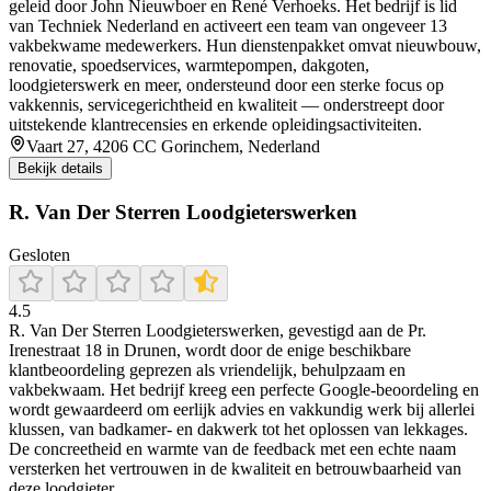
geleid door John Nieuwboer en René Verhoeks. Het bedrijf is lid
van Techniek Nederland en activeert een team van ongeveer 13
vakbekwame medewerkers. Hun dienstenpakket omvat nieuwbouw,
renovatie, spoedservices, warmtepompen, dakgoten,
loodgieterswerk en meer, ondersteund door een sterke focus op
vakkennis, servicegerichtheid en kwaliteit — onderstreept door
uitstekende klantrecensies en erkende opleidingsactiviteiten.
Vaart 27, 4206 CC Gorinchem, Nederland
Bekijk details
R. Van Der Sterren Loodgieterswerken
Gesloten
4.5
R. Van Der Sterren Loodgieterswerken, gevestigd aan de Pr.
Irenestraat 18 in Drunen, wordt door de enige beschikbare
klantbeoordeling geprezen als vriendelijk, behulpzaam en
vakbekwaam. Het bedrijf kreeg een perfecte Google-beoordeling en
wordt gewaardeerd om eerlijk advies en vakkundig werk bij allerlei
klussen, van badkamer- en dakwerk tot het oplossen van lekkages.
De concreetheid en warmte van de feedback met een echte naam
versterken het vertrouwen in de kwaliteit en betrouwbaarheid van
deze loodgieter.