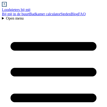
Loodgieters bij mij
Bij mij in de buurt
Badkamer calculator
Steden
Blog
FAQ
Open menu