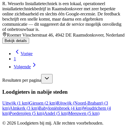
R. Wesserlo Installatietechniek is een lokaal, operationeel
installatietechniekbedrijf in Raamsdonksveer met zeer beperkte
online zichtbaarheid en slechts één Google‑recensie. De feedback
beschrijft een snelle komst, maar daarna een afgebroken
communicatie — dit suggereert dat de service mogelijk onvolledig
of onbetrouwbaar is.
Roemer Visscherstraat 46, 4942 DE Raamsdonksveer, Nederland
Bekijk details
Vorige
1
Volgende
Resultaten per pagina
Loodgieters in nabije steden
Uitwijk
(
1
km)
Giessen
(
2
km)
Rijswijk (Noord-Brabant)
(
3
km)
Almkerk
(
3
km)
Babyloniënbroek
(
4
km)
Woudrichem
(
4
km)
Poederoijen
(
5
km)
Andel
(
5
km)
Meeuwen
(
5
km)
©
2026
Loodgieters bij mij. Alle rechten voorbehouden.