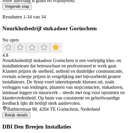
Jouw aanvraag is gratis en vrijblijvend.
Volgende stap
Resultaten
1
-
34
van
34
Nourklusbedrijf stukadoor Gorinchem
Nu open
4.8
Nourklusbedrijf stukadoor Gorinchem is een veelzijdig klus- en
installatieteam dat betrouwbaar en professioneel te werk gaat.
Klanten prijzen de snelheid, netheid en duidelijke communicatie,
evenals scherpe prijzen in vergelijking met bijvoorbeeld grotere
installateurs. De firma voert uiteenlopende klussen uit, zoals
verleggen van leidingen, plaatsen van stopcontacten, stukadoren,
laminaat leggen en muurwerk – steeds met oog voor opruimen en
klanttevredenheid. Op basis van consistente en geloofwaardige
feedback lijkt dit bedrijf sterk aanbevolen.
Barbierstraat 98, 4204 TE Gorinchem, Nederland
Bekijk details
DBI Den Breejen Installaties