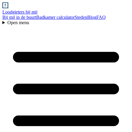
Loodgieters bij mij
Bij mij in de buurt
Badkamer calculator
Steden
Blog
FAQ
Open menu