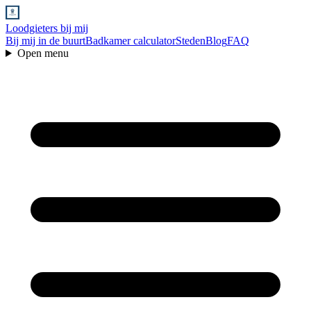
Loodgieters bij mij
Bij mij in de buurt
Badkamer calculator
Steden
Blog
FAQ
Open menu