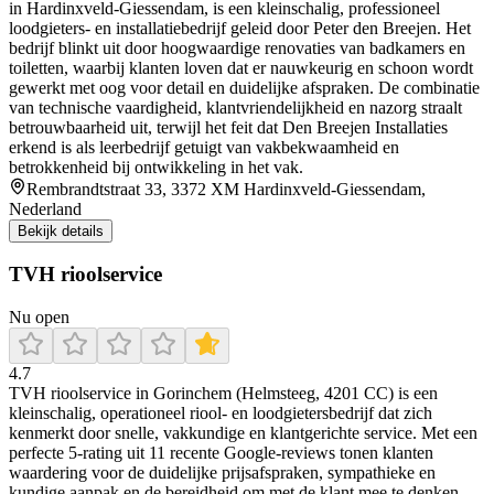
in Hardinxveld‑Giessendam, is een kleinschalig, professioneel
loodgieters‑ en installatiebedrijf geleid door Peter den Breejen. Het
bedrijf blinkt uit door hoogwaardige renovaties van badkamers en
toiletten, waarbij klanten loven dat er nauwkeurig en schoon wordt
gewerkt met oog voor detail en duidelijke afspraken. De combinatie
van technische vaardigheid, klantvriendelijkheid en nazorg straalt
betrouwbaarheid uit, terwijl het feit dat Den Breejen Installaties
erkend is als leerbedrijf getuigt van vakbekwaamheid en
betrokkenheid bij ontwikkeling in het vak.
Rembrandtstraat 33, 3372 XM Hardinxveld-Giessendam,
Nederland
Bekijk details
TVH rioolservice
Nu open
4.7
TVH rioolservice in Gorinchem (Helmsteeg, 4201 CC) is een
kleinschalig, operationeel riool- en loodgietersbedrijf dat zich
kenmerkt door snelle, vakkundige en klantgerichte service. Met een
perfecte 5‑rating uit 11 recente Google‑reviews tonen klanten
waardering voor de duidelijke prijsafspraken, sympathieke en
kundige aanpak en de bereidheid om met de klant mee te denken.