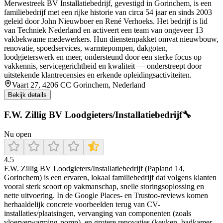
Merwestreek BV Installatiebedrijf, gevestigd in Gorinchem, is een
familiebedrijf met een rijke historie van circa 54 jaar en sinds 2003
geleid door John Nieuwboer en René Verhoeks. Het bedrijf is lid
van Techniek Nederland en activeert een team van ongeveer 13
vakbekwame medewerkers. Hun dienstenpakket omvat nieuwbouw,
renovatie, spoedservices, warmtepompen, dakgoten,
loodgieterswerk en meer, ondersteund door een sterke focus op
vakkennis, servicegerichtheid en kwaliteit — onderstreept door
uitstekende klantrecensies en erkende opleidingsactiviteiten.
Vaart 27, 4206 CC Gorinchem, Nederland
Bekijk details
F.W. Zillig BV Loodgieters/Installatiebedrijf🔧
Nu open
4.5
F.W. Zillig BV Loodgieters/Installatiebedrijf (Papland 14,
Gorinchem) is een ervaren, lokaal familiebedrijf dat volgens klanten
vooral sterk scoort op vakmanschap, snelle storingsoplossing en
nette uitvoering. In de Google Places- en Trustoo-reviews komen
herhaaldelijk concrete voorbeelden terug van CV-
installaties/plaatsingen, vervanging van componenten (zoals
vloerverwarming-pomp), en grotere renovaties (keuken, badkamer