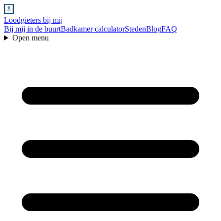
Loodgieters bij mij
Bij mij in de buurt
Badkamer calculator
Steden
Blog
FAQ
Open menu