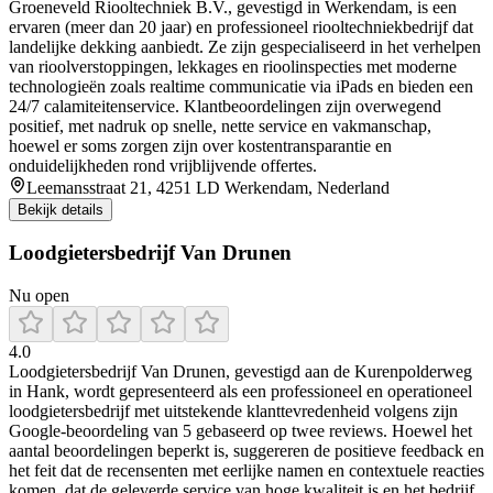
Groeneveld Riooltechniek B.V., gevestigd in Werkendam, is een
ervaren (meer dan 20 jaar) en professioneel riooltechniekbedrijf dat
landelijke dekking aanbiedt. Ze zijn gespecialiseerd in het verhelpen
van rioolverstoppingen, lekkages en rioolinspecties met moderne
technologieën zoals realtime communicatie via iPads en bieden een
24/7 calamiteitenservice. Klantbeoordelingen zijn overwegend
positief, met nadruk op snelle, nette service en vakmanschap,
hoewel er soms zorgen zijn over kostentransparantie en
onduidelijkheden rond vrijblijvende offertes.
Leemansstraat 21, 4251 LD Werkendam, Nederland
Bekijk details
Loodgietersbedrijf Van Drunen
Nu open
4.0
Loodgietersbedrijf Van Drunen, gevestigd aan de Kurenpolderweg
in Hank, wordt gepresenteerd als een professioneel en operationeel
loodgietersbedrijf met uitstekende klanttevredenheid volgens zijn
Google-beoordeling van 5 gebaseerd op twee reviews. Hoewel het
aantal beoordelingen beperkt is, suggereren de positieve feedback en
het feit dat de recensenten met eerlijke namen en contextuele reacties
komen, dat de geleverde service van hoge kwaliteit is en het bedrijf