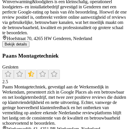
Wmverwarming&loodgiters is een kleinschalig, operationeel
loodgieters- en installatiebedrijf gevestigd in Genderen met een
perfecte Google-rating op basis van één beoordeling. Hoewel de ene
review positief is, ontbreekt verdere online aanwezigheid of reviews
via gebruikelijke, betrouwbare kanalen, wat het moeilijk maakt om
de betrouwbaarheid, kwaliteit en professionaliteit op grotere schaal
te beoordelen.
Hoefstraat 70, 4265 HW Genderen, Nederland
Bekijk details
Paans Montagetechniek
Gesloten
2.5
Paans Montagetechniek, gevestigd aan de Werkensedijk in
Werkendam, presenteert zich in Google Places als een betrouwbaar
en net loodgietersbedrijf, met twee zeer positieve reviews die duiden
op klantvriendelijkheid en nette uitvoering. Echter, vanwege de
geringe hoeveelheid klantenfeedback en het ontbreken van
vermelding op andere erkende Nederlandse reviewplatforms blijft
het lastig om de consistentie van de kwaliteit en betrouwbaarheid
schoorvoetend te beoordelen.
Werkensedijk 43, 4251 PR Werkendam, Nederland