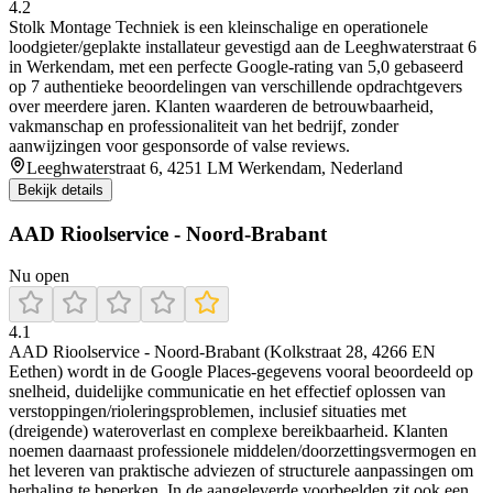
4.2
Stolk Montage Techniek is een kleinschalige en operationele
loodgieter/geplakte installateur gevestigd aan de Leeghwaterstraat 6
in Werkendam, met een perfecte Google-rating van 5,0 gebaseerd
op 7 authentieke beoordelingen van verschillende opdrachtgevers
over meerdere jaren. Klanten waarderen de betrouwbaarheid,
vakmanschap en professionaliteit van het bedrijf, zonder
aanwijzingen voor gesponsorde of valse reviews.
Leeghwaterstraat 6, 4251 LM Werkendam, Nederland
Bekijk details
AAD Rioolservice - Noord-Brabant
Nu open
4.1
AAD Rioolservice - Noord-Brabant (Kolkstraat 28, 4266 EN
Eethen) wordt in de Google Places-gegevens vooral beoordeeld op
snelheid, duidelijke communicatie en het effectief oplossen van
verstoppingen/rioleringsproblemen, inclusief situaties met
(dreigende) wateroverlast en complexe bereikbaarheid. Klanten
noemen daarnaast professionele middelen/doorzettingsvermogen en
het leveren van praktische adviezen of structurele aanpassingen om
herhaling te beperken. In de aangeleverde voorbeelden zit ook een