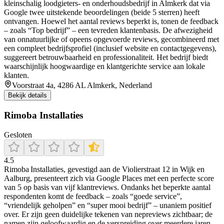
kleinschalig loodgieters- en onderhoudsbedrijf in Almkerk dat via
Google twee uitstekende beoordelingen (beide 5 sterren) heeft
ontvangen. Hoewel het aantal reviews beperkt is, tonen de feedback
– zoals “Top bedrijf” – een tevreden klantenbasis. De afwezigheid
van onnatuurlijke of opeens opgevoerde reviews, gecombineerd met
een compleet bedrijfsprofiel (inclusief website en contactgegevens),
suggereert betrouwbaarheid en professionaliteit. Het bedrijf biedt
waarschijnlijk hoogwaardige en klantgerichte service aan lokale
klanten.
Voorstraat 4a, 4286 AL Almkerk, Nederland
Bekijk details
Rimoba Installaties
Gesloten
4.5
Rimoba Installaties, gevestigd aan de Violierstraat 12 in Wijk en
Aalburg, presenteert zich via Google Places met een perfecte score
van 5 op basis van vijf klantreviews. Ondanks het beperkte aantal
respondenten komt de feedback – zoals “goede service”,
“vriendelijk geholpen” en “super mooi bedrijf” – unaniem positief
over. Er zijn geen duidelijke tekenen van nepreviews zichtbaar; de
namen zijn geloofwaardig en de verspreiding over meerdere jaren