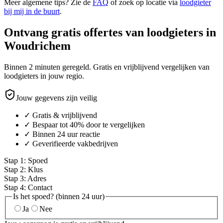
Meer algemene tips? Zie de
FAQ
of zoek op locatie via
loodgieter
bij mij in de buurt
.
Ontvang gratis offertes van loodgieters in
Woudrichem
Binnen 2 minuten geregeld. Gratis en vrijblijvend vergelijken van
loodgieters in jouw regio.
Jouw gegevens zijn veilig
✓ Gratis & vrijblijvend
✓ Bespaar tot 40% door te vergelijken
✓ Binnen 24 uur reactie
✓ Geverifieerde vakbedrijven
Stap
1
:
Spoed
Stap
2
:
Klus
Stap
3
:
Adres
Stap
4
:
Contact
Is het spoed? (binnen 24 uur)
Ja
Nee