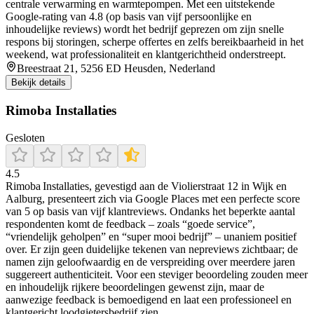
centrale verwarming en warmtepompen. Met een uitstekende
Google-rating van 4.8 (op basis van vijf persoonlijke en
inhoudelijke reviews) wordt het bedrijf geprezen om zijn snelle
respons bij storingen, scherpe offertes en zelfs bereikbaarheid in het
weekend, wat professionaliteit en klantgerichtheid onderstreept.
Breestraat 21, 5256 ED Heusden, Nederland
Bekijk details
Rimoba Installaties
Gesloten
4.5
Rimoba Installaties, gevestigd aan de Violierstraat 12 in Wijk en
Aalburg, presenteert zich via Google Places met een perfecte score
van 5 op basis van vijf klantreviews. Ondanks het beperkte aantal
respondenten komt de feedback – zoals “goede service”,
“vriendelijk geholpen” en “super mooi bedrijf” – unaniem positief
over. Er zijn geen duidelijke tekenen van nepreviews zichtbaar; de
namen zijn geloofwaardig en de verspreiding over meerdere jaren
suggereert authenticiteit. Voor een steviger beoordeling zouden meer
en inhoudelijk rijkere beoordelingen gewenst zijn, maar de
aanwezige feedback is bemoedigend en laat een professioneel en
klantgericht loodgietersbedrijf zien.