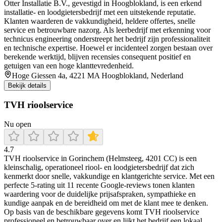
Otter Installatie B.V., gevestigd in Hoogblokland, is een erkend
installatie- en loodgietersbedrijf met een uitstekende reputatie.
Klanten waarderen de vakkundigheid, heldere offertes, snelle
service en betrouwbare nazorg. Als leerbedrijf met erkenning voor
technicus engineering onderstreept het bedrijf zijn professionaliteit
en technische expertise. Hoewel er incidenteel zorgen bestaan over
berekende werktijd, blijven recensies consequent positief en
getuigen van een hoge klanttevredenheid.
Hoge Giessen 4a, 4221 MA Hoogblokland, Nederland
Bekijk details
TVH rioolservice
Nu open
4.7
TVH rioolservice in Gorinchem (Helmsteeg, 4201 CC) is een
kleinschalig, operationeel riool- en loodgietersbedrijf dat zich
kenmerkt door snelle, vakkundige en klantgerichte service. Met een
perfecte 5‑rating uit 11 recente Google‑reviews tonen klanten
waardering voor de duidelijke prijsafspraken, sympathieke en
kundige aanpak en de bereidheid om met de klant mee te denken.
Op basis van de beschikbare gegevens komt TVH rioolservice
professioneel en betrouwbaar over en lijkt het bedrijf een lokaal