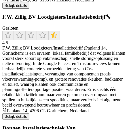
Bekijk details
F.W. Zillig BV Loodgieters/Installatiebedrijf🔧
Gesloten
4.5
F.W. Zillig BV Loodgieters/Installatiebedrijf (Papland 14,
Gorinchem) is een ervaren, lokaal familiebedrijf dat volgens klanten
vooral sterk scoort op vakmanschap, snelle storingsoplossing en
nette uitvoering. In de Google Places- en Trustoo-reviews komen
herhaaldelijk concrete voorbeelden terug van CV-
installaties/plaatsingen, vervanging van componenten (zoals
vloerverwarming-pomp), en grotere renovaties (keuken, badkamer
en toilet), waarbij klanten ook communicatie en
planning/offerterapportage positief waarderen. Er is slechts één
relatief klein kritiekpunt naar voren gekomen over omgaan met
spullen in huis tijdens een spoedklus, maar verder is het algemene
beeld overwegend betrouwbaar en professioneel.
Papland 14, 4206 CL Gorinchem, Nederland
Bekijk details
Dongen Installatietechniek Van