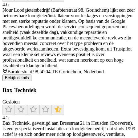
4.6
Nour Loodgietersbedrijf (Barbierstraat 98, Gorinchem) lijkt een zeer
betrouwbare loodgieter/installateur voor lekkages en verstoppingen
met een sterke reputatie onder klanten. Op basis van de Google
Places-beoordelingen wordt de service consequent geprezen om
snelheid (vaak dezelfde dag), vakkundige reparatie en
prettige/duidelijke communicatie, en de meegeleverde reviews zijn
bovendien meestal concreet over het type probleem en de
uitgevoerde werkzaamheden. Extra bevestiging komt uit Trustpilot
waar een kleine set reviews eveneens positief is over
professionaliteit en snelheid, wat samen neerkomt op een hoge
kwaliteit en klantgerichtheid.
Barbierstraat 98, 4204 TE Gorinchem, Nederland
Bekijk details
Bax Techniek
Gesloten
4.5
Bax Techniek, gevestigd aan Breestraat 21 in Heusden (Doeveren),
is een gespecialiseerd installatie- en loodgietersbedrijf dat sinds 1999
actief is en zich onder meer richt op loodgieterswerk, ventilatie,