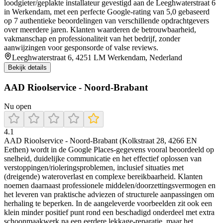
loodgieter/geplakte installateur gevestigd aan de Leeghwaterstraat 6
in Werkendam, met een perfecte Google-rating van 5,0 gebaseerd
op 7 authentieke beoordelingen van verschillende opdrachtgevers
over meerdere jaren. Klanten waarderen de betrouwbaarheid,
vakmanschap en professionaliteit van het bedrijf, zonder
aanwijzingen voor gesponsorde of valse reviews.
Leeghwaterstraat 6, 4251 LM Werkendam, Nederland
Bekijk details
AAD Rioolservice - Noord-Brabant
Nu open
4.1
AAD Rioolservice - Noord-Brabant (Kolkstraat 28, 4266 EN
Eethen) wordt in de Google Places-gegevens vooral beoordeeld op
snelheid, duidelijke communicatie en het effectief oplossen van
verstoppingen/rioleringsproblemen, inclusief situaties met
(dreigende) wateroverlast en complexe bereikbaarheid. Klanten
noemen daarnaast professionele middelen/doorzettingsvermogen en
het leveren van praktische adviezen of structurele aanpassingen om
herhaling te beperken. In de aangeleverde voorbeelden zit ook een
klein minder positief punt rond een beschadigd onderdeel met extra
schoonmaakwerk na een eerdere lekkage-reparatie, maar het