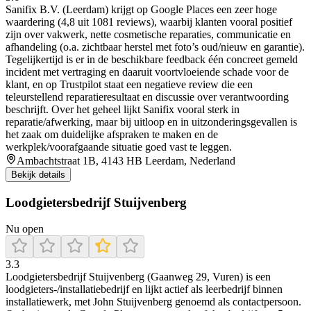
Sanifix B.V. (Leerdam) krijgt op Google Places een zeer hoge
waardering (4,8 uit 1081 reviews), waarbij klanten vooral positief
zijn over vakwerk, nette cosmetische reparaties, communicatie en
afhandeling (o.a. zichtbaar herstel met foto’s oud/nieuw en garantie).
Tegelijkertijd is er in de beschikbare feedback één concreet gemeld
incident met vertraging en daaruit voortvloeiende schade voor de
klant, en op Trustpilot staat een negatieve review die een
teleurstellend reparatieresultaat en discussie over verantwoording
beschrijft. Over het geheel lijkt Sanifix vooral sterk in
reparatie/afwerking, maar bij uitloop en in uitzonderingsgevallen is
het zaak om duidelijke afspraken te maken en de
werkplek/voorafgaande situatie goed vast te leggen.
Ambachtstraat 1B, 4143 HB Leerdam, Nederland
Bekijk details
Loodgietersbedrijf Stuijvenberg
Nu open
3.3
Loodgietersbedrijf Stuijvenberg (Gaanweg 29, Vuren) is een
loodgieters-/installatiebedrijf en lijkt actief als leerbedrijf binnen
installatiewerk, met John Stuijvenberg genoemd als contactpersoon.