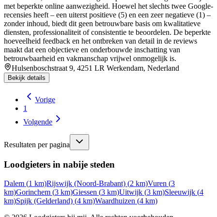
met beperkte online aanwezigheid. Hoewel het slechts twee Google-
recensies heeft – een uiterst positieve (5) en een zeer negatieve (1) –
zonder inhoud, biedt dit geen betrouwbare basis om kwalitatieve
diensten, professionaliteit of consistentie te beoordelen. De beperkte
hoeveelheid feedback en het ontbreken van detail in de reviews
maakt dat een objectieve en onderbouwde inschatting van
betrouwbaarheid en vakmanschap vrijwel onmogelijk is.
Hulsenboschstraat 9, 4251 LR Werkendam, Nederland
Bekijk details
Vorige
1
Volgende
Resultaten per pagina
Loodgieters in nabije steden
Dalem
(
1
km)
Rijswijk (Noord-Brabant)
(
2
km)
Vuren
(
3
km)
Gorinchem
(
3
km)
Giessen
(
3
km)
Uitwijk
(
3
km)
Sleeuwijk
(
4
km)
Spijk (Gelderland)
(
4
km)
Waardhuizen
(
4
km)