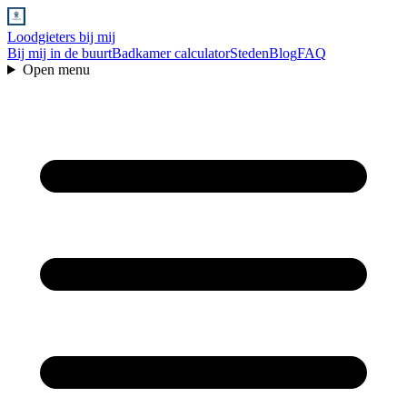
Loodgieters bij mij
Bij mij in de buurt
Badkamer calculator
Steden
Blog
FAQ
Open menu