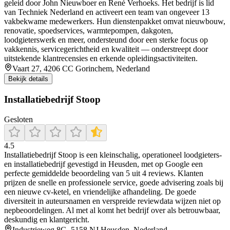
geleid door John Nieuwboer en René Verhoeks. Het bedrijf is lid
van Techniek Nederland en activeert een team van ongeveer 13
vakbekwame medewerkers. Hun dienstenpakket omvat nieuwbouw,
renovatie, spoedservices, warmtepompen, dakgoten,
loodgieterswerk en meer, ondersteund door een sterke focus op
vakkennis, servicegerichtheid en kwaliteit — onderstreept door
uitstekende klantrecensies en erkende opleidingsactiviteiten.
Vaart 27, 4206 CC Gorinchem, Nederland
Bekijk details
Installatiebedrijf Stoop
Gesloten
4.5
Installatiebedrijf Stoop is een kleinschalig, operationeel loodgieters-
en installatiebedrijf gevestigd in Heusden, met op Google een
perfecte gemiddelde beoordeling van 5 uit 4 reviews. Klanten
prijzen de snelle en professionele service, goede advisering zoals bij
een nieuwe cv-ketel, en vriendelijke afhandeling. De goede
diversiteit in auteursnamen en verspreide reviewdata wijzen niet op
nepbeoordelingen. Al met al komt het bedrijf over als betrouwbaar,
deskundig en klantgericht.
Industrieweg 8G, 5158 NJ Heusden, Nederland