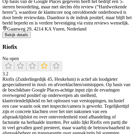
Op basis van de Google Places gegevens heeft het bedrijf een 5-
sterren beoordeling, maar met slechts één review (“Hardwerkende
heren”), waardoor de klantscore nog onvoldoende onderbouwd is
door brede reviewdata. Daardoor is de indruk positief, maar blijft het
beeld beperkt en is verdere bevestiging via extra reviews wenselijk.
Gaanweg 29, 4214 KA Vuren, Nederland
Bekijk details
Riofix
Nu open
3.2
Riofix (Zuiderlingedijk 45, Heukelum) is actief als loodgieter
gespecialiseerd in riool- en afvoerklachten/ontstoppen. Op basis van
de beschikbare Google Places-achtige input zijn de ervaringen
overwegend positief op onderwerpen als snelheid,
klantvriendelijkheid en het oplossen van verstoppingen, inclusief
een case waarin ook met inspectie/camera is gewerkt. Tegelijkertijd
zijn er concrete klachten over het niet nakomen van een
afspraak/tijdslot en over ontevredenheid rond afhandeling of
facturatie na herhaalde inzetten. Per saldo lijkt Riofix een partij die
in veel gevallen goed presteert, maar waarbij de betrouwbaarheid in
afspraakbeheer en transparantie over aanpak/prijs bij sommige