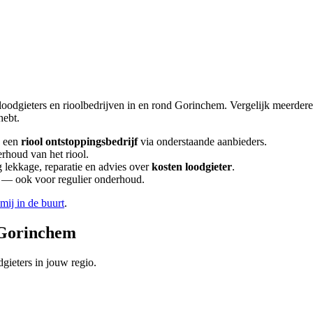
loodgieters en rioolbedrijven in en rond
Gorinchem
. Vergelijk meerder
hebt.
 een
riool ontstoppingsbedrijf
via onderstaande aanbieders.
erhoud van het riool.
lekkage, reparatie en advies over
kosten loodgieter
.
en — ook voor regulier onderhoud.
 mij in de buurt
.
Gorinchem
gieters in jouw regio.