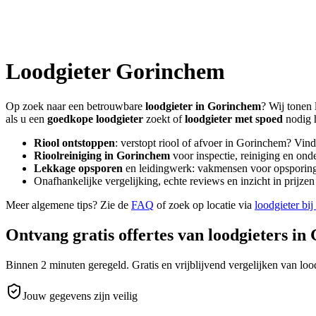
Loodgieter
Gorinchem
Op zoek naar een betrouwbare
loodgieter in
Gorinchem
? Wij tonen 
als u een
goedkope loodgieter
zoekt of
loodgieter met spoed
nodig 
Riool ontstoppen
: verstopt riool of afvoer in
Gorinchem
? Vind
Rioolreiniging in
Gorinchem
voor inspectie, reiniging en ond
Lekkage opsporen
en leidingwerk: vakmensen voor opsporing 
Onafhankelijke vergelijking, echte reviews en inzicht in prijz
Meer algemene tips? Zie de
FAQ
of zoek op locatie via
loodgieter bij
Ontvang gratis offertes van loodgieters in
Binnen 2 minuten geregeld. Gratis en vrijblijvend vergelijken van lood
Jouw gegevens zijn veilig