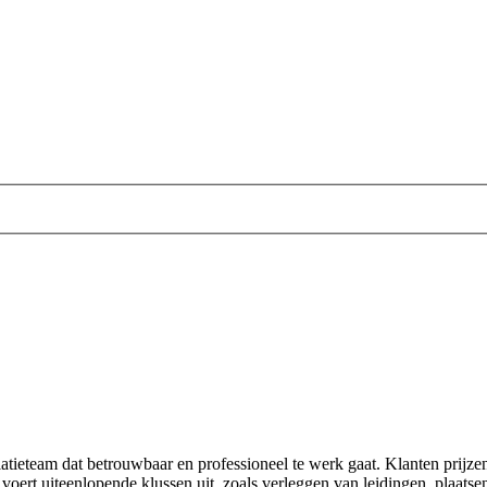
latieteam dat betrouwbaar en professioneel te werk gaat. Klanten prijze
ma voert uiteenlopende klussen uit, zoals verleggen van leidingen, plaa