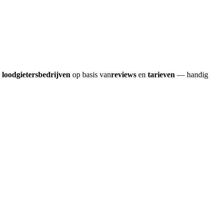
e
loodgietersbedrijven
op basis van
reviews
en
tarieven
— handig