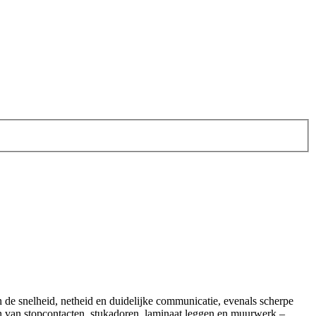
n de snelheid, netheid en duidelijke communicatie, evenals scherpe
tsen van stopcontacten, stukadoren, laminaat leggen en muurwerk –