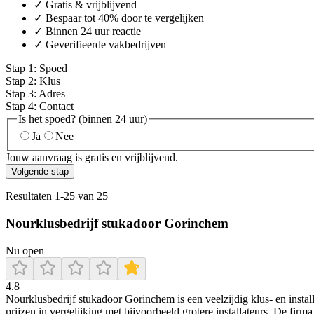
✓ Gratis & vrijblijvend
✓ Bespaar tot 40% door te vergelijken
✓ Binnen 24 uur reactie
✓ Geverifieerde vakbedrijven
Stap
1
:
Spoed
Stap
2
:
Klus
Stap
3
:
Adres
Stap
4
:
Contact
Is het spoed? (binnen 24 uur)
Ja
Nee
Jouw aanvraag is gratis en vrijblijvend.
Volgende stap
Resultaten
1
-
25
van
25
Nourklusbedrijf stukadoor Gorinchem
Nu open
4.8
Nourklusbedrijf stukadoor Gorinchem is een veelzijdig klus- en instal
prijzen in vergelijking met bijvoorbeeld grotere installateurs. De fir