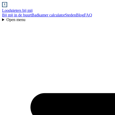
Loodgieters bij mij
Bij mij in de buurt
Badkamer calculator
Steden
Blog
FAQ
Open menu