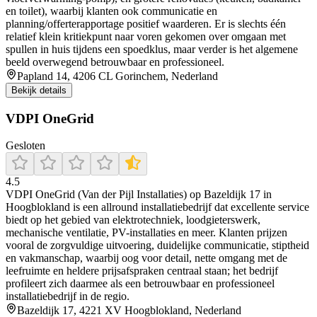
en toilet), waarbij klanten ook communicatie en
planning/offerterapportage positief waarderen. Er is slechts één
relatief klein kritiekpunt naar voren gekomen over omgaan met
spullen in huis tijdens een spoedklus, maar verder is het algemene
beeld overwegend betrouwbaar en professioneel.
Papland 14, 4206 CL Gorinchem, Nederland
Bekijk details
VDPI OneGrid
Gesloten
4.5
VDPI OneGrid (Van der Pijl Installaties) op Bazeldijk 17 in
Hoogblokland is een allround installatiebedrijf dat excellente service
biedt op het gebied van elektrotechniek, loodgieterswerk,
mechanische ventilatie, PV-installaties en meer. Klanten prijzen
vooral de zorgvuldige uitvoering, duidelijke communicatie, stiptheid
en vakmanschap, waarbij oog voor detail, nette omgang met de
leefruimte en heldere prijsafspraken centraal staan; het bedrijf
profileert zich daarmee als een betrouwbaar en professioneel
installatiebedrijf in de regio.
Bazeldijk 17, 4221 XV Hoogblokland, Nederland