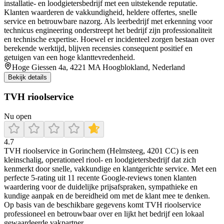
installatie- en loodgietersbedrijf met een uitstekende reputatie.
Klanten waarderen de vakkundigheid, heldere offertes, snelle
service en betrouwbare nazorg. Als leerbedrijf met erkenning voor
technicus engineering onderstreept het bedrijf zijn professionaliteit
en technische expertise. Hoewel er incidenteel zorgen bestaan over
berekende werktijd, blijven recensies consequent positief en
getuigen van een hoge klanttevredenheid.
Hoge Giessen 4a, 4221 MA Hoogblokland, Nederland
Bekijk details
TVH rioolservice
Nu open
4.7
TVH rioolservice in Gorinchem (Helmsteeg, 4201 CC) is een
kleinschalig, operationeel riool- en loodgietersbedrijf dat zich
kenmerkt door snelle, vakkundige en klantgerichte service. Met een
perfecte 5‑rating uit 11 recente Google‑reviews tonen klanten
waardering voor de duidelijke prijsafspraken, sympathieke en
kundige aanpak en de bereidheid om met de klant mee te denken.
Op basis van de beschikbare gegevens komt TVH rioolservice
professioneel en betrouwbaar over en lijkt het bedrijf een lokaal
gewaardeerde vakpartner.