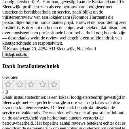
Loodgietersbedrijf A. Hartman, gevestigd aan de Kastanjelaan 20 in
Sleeuwijk, profileert zich als een betrouwbare loodgieter met
uitstekende bereikbaarheid en service, zoals blijkt uit de
vijfsterrenreview van een lokalenaam (Florance Hartman) die
persoonlijke hulp in noodsituaties prijst. Hoewel de beoordeling zeer
positief is, is deze tot op heden de enige, wat betekent dat uitspraken
over consistentie en professionele betrouwbaarheid nog beperkt zijn
— desondanks wekt de review wel degelijk een solide indruk van
klantgerichtheid en responsiviteit.
Kastanjelaan 20, 4254 AH Sleeuwijk, Nederland
Bekijk details
Dank Installatietechniek
Gesloten
4.0
Dank Installatietechniek is een lokaal loodgietersbedrijf gevestigd in
Sleeuwijk met een perfecte Google-score van 5 op basis van drie
tevreden klantenrecensies. De feedback benadrukt uitstekende
service en vakkennis. De waarden wijken niet af qua stijl of inhoud,
en de aanwezigheid van herkenbare auteurs versterkt de
betrouwbaarheid. Het beperkte aantal reviews betekent echter dat er
onvoldoende gegevens zijn om een volledig onderbouwd oordeel te