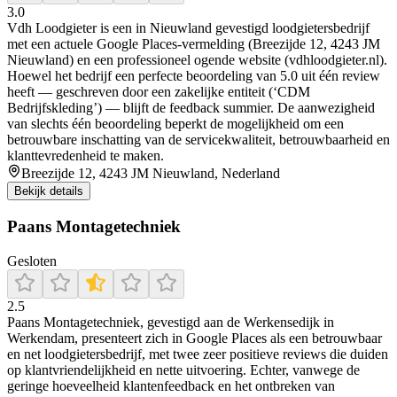
3.0
Vdh Loodgieter is een in Nieuwland gevestigd loodgietersbedrijf
met een actuele Google Places‑vermelding (Breezijde 12, 4243 JM
Nieuwland) en een professioneel ogende website (vdhloodgieter.nl).
Hoewel het bedrijf een perfecte beoordeling van 5.0 uit één review
heeft — geschreven door een zakelijke entiteit (‘CDM
Bedrijfskleding’) — blijft de feedback summier. De aanwezigheid
van slechts één beoordeling beperkt de mogelijkheid om een
betrouwbare inschatting van de servicekwaliteit, betrouwbaarheid en
klanttevredenheid te maken.
Breezijde 12, 4243 JM Nieuwland, Nederland
Bekijk details
Paans Montagetechniek
Gesloten
2.5
Paans Montagetechniek, gevestigd aan de Werkensedijk in
Werkendam, presenteert zich in Google Places als een betrouwbaar
en net loodgietersbedrijf, met twee zeer positieve reviews die duiden
op klantvriendelijkheid en nette uitvoering. Echter, vanwege de
geringe hoeveelheid klantenfeedback en het ontbreken van