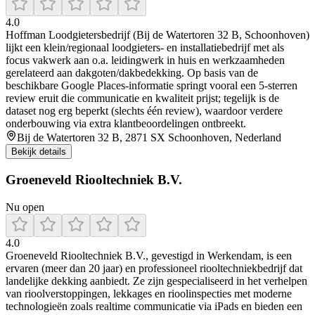
4.0
Hoffman Loodgietersbedrijf (Bij de Watertoren 32 B, Schoonhoven)
lijkt een klein/regionaal loodgieters- en installatiebedrijf met als
focus vakwerk aan o.a. leidingwerk in huis en werkzaamheden
gerelateerd aan dakgoten/dakbedekking. Op basis van de
beschikbare Google Places-informatie springt vooral een 5-sterren
review eruit die communicatie en kwaliteit prijst; tegelijk is de
dataset nog erg beperkt (slechts één review), waardoor verdere
onderbouwing via extra klantbeoordelingen ontbreekt.
Bij de Watertoren 32 B, 2871 SX Schoonhoven, Nederland
Bekijk details
Groeneveld Riooltechniek B.V.
Nu open
4.0
Groeneveld Riooltechniek B.V., gevestigd in Werkendam, is een
ervaren (meer dan 20 jaar) en professioneel riooltechniekbedrijf dat
landelijke dekking aanbiedt. Ze zijn gespecialiseerd in het verhelpen
van rioolverstoppingen, lekkages en rioolinspecties met moderne
technologieën zoals realtime communicatie via iPads en bieden een