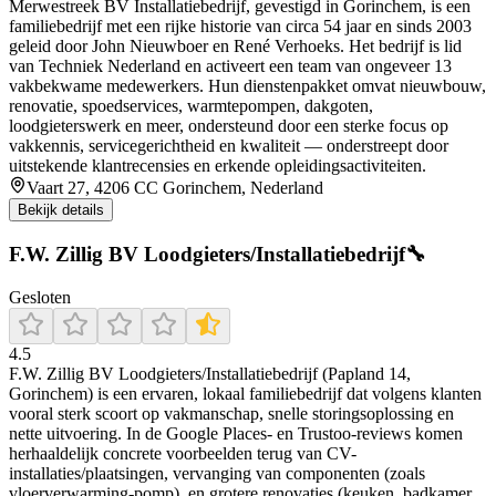
Merwestreek BV Installatiebedrijf, gevestigd in Gorinchem, is een
familiebedrijf met een rijke historie van circa 54 jaar en sinds 2003
geleid door John Nieuwboer en René Verhoeks. Het bedrijf is lid
van Techniek Nederland en activeert een team van ongeveer 13
vakbekwame medewerkers. Hun dienstenpakket omvat nieuwbouw,
renovatie, spoedservices, warmtepompen, dakgoten,
loodgieterswerk en meer, ondersteund door een sterke focus op
vakkennis, servicegerichtheid en kwaliteit — onderstreept door
uitstekende klantrecensies en erkende opleidingsactiviteiten.
Vaart 27, 4206 CC Gorinchem, Nederland
Bekijk details
F.W. Zillig BV Loodgieters/Installatiebedrijf🔧
Gesloten
4.5
F.W. Zillig BV Loodgieters/Installatiebedrijf (Papland 14,
Gorinchem) is een ervaren, lokaal familiebedrijf dat volgens klanten
vooral sterk scoort op vakmanschap, snelle storingsoplossing en
nette uitvoering. In de Google Places- en Trustoo-reviews komen
herhaaldelijk concrete voorbeelden terug van CV-
installaties/plaatsingen, vervanging van componenten (zoals
vloerverwarming-pomp), en grotere renovaties (keuken, badkamer