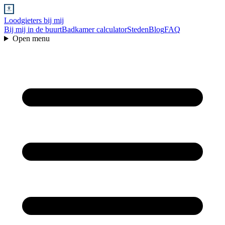
Loodgieters bij mij
Bij mij in de buurt
Badkamer calculator
Steden
Blog
FAQ
Open menu