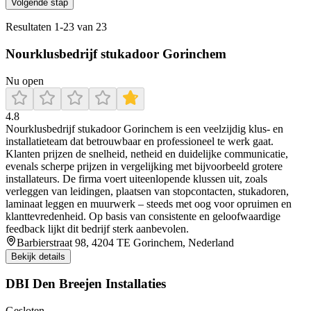
Volgende stap
Resultaten
1
-
23
van
23
Nourklusbedrijf stukadoor Gorinchem
Nu open
4.8
Nourklusbedrijf stukadoor Gorinchem is een veelzijdig klus- en
installatieteam dat betrouwbaar en professioneel te werk gaat.
Klanten prijzen de snelheid, netheid en duidelijke communicatie,
evenals scherpe prijzen in vergelijking met bijvoorbeeld grotere
installateurs. De firma voert uiteenlopende klussen uit, zoals
verleggen van leidingen, plaatsen van stopcontacten, stukadoren,
laminaat leggen en muurwerk – steeds met oog voor opruimen en
klanttevredenheid. Op basis van consistente en geloofwaardige
feedback lijkt dit bedrijf sterk aanbevolen.
Barbierstraat 98, 4204 TE Gorinchem, Nederland
Bekijk details
DBI Den Breejen Installaties
Gesloten