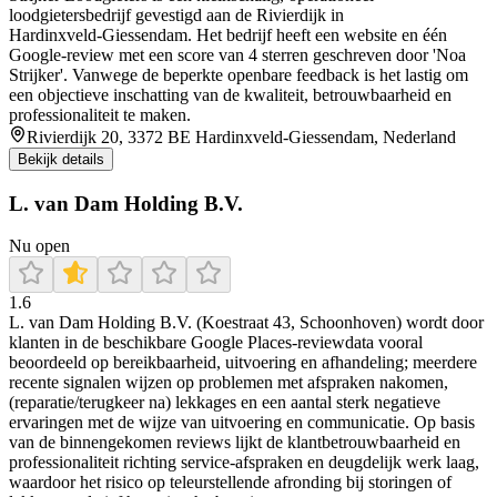
loodgietersbedrijf gevestigd aan de Rivierdijk in
Hardinxveld‑Giessendam. Het bedrijf heeft een website en één
Google‑review met een score van 4 sterren geschreven door 'Noa
Strijker'. Vanwege de beperkte openbare feedback is het lastig om
een objectieve inschatting van de kwaliteit, betrouwbaarheid en
professionaliteit te maken.
Rivierdijk 20, 3372 BE Hardinxveld-Giessendam, Nederland
Bekijk details
L. van Dam Holding B.V.
Nu open
1.6
L. van Dam Holding B.V. (Koestraat 43, Schoonhoven) wordt door
klanten in de beschikbare Google Places-reviewdata vooral
beoordeeld op bereikbaarheid, uitvoering en afhandeling; meerdere
recente signalen wijzen op problemen met afspraken nakomen,
(reparatie/terugkeer na) lekkages en een aantal sterk negatieve
ervaringen met de wijze van uitvoering en communicatie. Op basis
van de binnengekomen reviews lijkt de klantbetrouwbaarheid en
professionaliteit richting service-afspraken en deugdelijk werk laag,
waardoor het risico op teleurstellende afronding bij storingen of