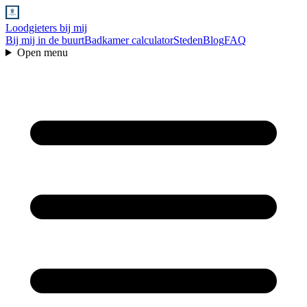
Loodgieters bij mij
Bij mij in de buurt
Badkamer calculator
Steden
Blog
FAQ
Open menu