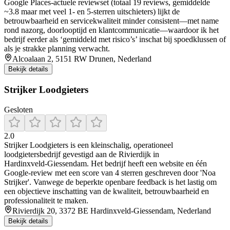
Google Places-actuele reviewset (totaal 19 reviews, gemiddelde
~3.8 maar met veel 1- en 5-sterren uitschieters) lijkt de
betrouwbaarheid en servicekwaliteit minder consistent—met name
rond nazorg, doorlooptijd en klantcommunicatie—waardoor ik het
bedrijf eerder als ‘gemiddeld met risico’s’ inschat bij spoedklussen of
als je strakke planning verwacht.
Alcoalaan 2, 5151 RW Drunen, Nederland
Bekijk details
Strijker Loodgieters
Gesloten
2.0
Strijker Loodgieters is een kleinschalig, operationeel
loodgietersbedrijf gevestigd aan de Rivierdijk in
Hardinxveld‑Giessendam. Het bedrijf heeft een website en één
Google‑review met een score van 4 sterren geschreven door 'Noa
Strijker'. Vanwege de beperkte openbare feedback is het lastig om
een objectieve inschatting van de kwaliteit, betrouwbaarheid en
professionaliteit te maken.
Rivierdijk 20, 3372 BE Hardinxveld-Giessendam, Nederland
Bekijk details