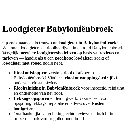
Loodgieter
Babyloniënbroek
Op zoek naar een betrouwbare
loodgieter in
Babyloniënbroek
?
Wij tonen loodgieters en rioolbedrijven in en rond
Babyloniënbroek
.
Vergelijk meerdere
loodgietersbedrijven
op basis van
reviews
en
tarieven
— handig als u een
goedkope loodgieter
zoekt of
loodgieter met spoed
nodig hebt.
Riool ontstoppen
: verstopt riool of afvoer in
Babyloniënbroek
? Vind een
riool ontstoppingsbedrijf
via
onderstaande aanbieders.
Rioolreiniging in
Babyloniënbroek
voor inspectie, reiniging
en onderhoud van het riool.
Lekkage opsporen
en leidingwerk: vakmensen voor
opsporing lekkage, reparatie en advies over
kosten
loodgieter
.
Onafhankelijke vergelijking, echte reviews en inzicht in
prijzen — ook voor regulier onderhoud.