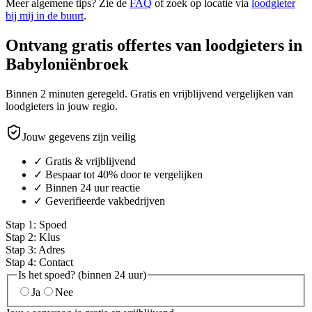
Meer algemene tips? Zie de
FAQ
of zoek op locatie via
loodgieter
bij mij in de buurt
.
Ontvang gratis offertes van loodgieters in
Babyloniënbroek
Binnen 2 minuten geregeld. Gratis en vrijblijvend vergelijken van
loodgieters in jouw regio.
Jouw gegevens zijn veilig
✓ Gratis & vrijblijvend
✓ Bespaar tot 40% door te vergelijken
✓ Binnen 24 uur reactie
✓ Geverifieerde vakbedrijven
Stap
1
:
Spoed
Stap
2
:
Klus
Stap
3
:
Adres
Stap
4
:
Contact
Is het spoed? (binnen 24 uur)
Ja
Nee