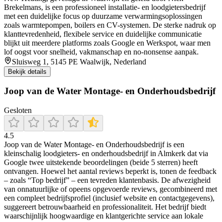
Brekelmans, is een professioneel installatie- en loodgietersbedrijf
met een duidelijke focus op duurzame verwarmingsoplossingen
zoals warmtepompen, boilers en CV-systemen. De sterke nadruk op
klanttevredenheid, flexibele service en duidelijke communicatie
blijkt uit meerdere platforms zoals Google en Werkspot, waar men
lof oogst voor snelheid, vakmanschap en no-nonsense aanpak.
Sluisweg 1, 5145 PE Waalwijk, Nederland
Bekijk details
Joop van de Water Montage- en Onderhoudsbedrijf
Gesloten
4.5
Joop van de Water Montage‑ en Onderhoudsbedrijf is een
kleinschalig loodgieters- en onderhoudsbedrijf in Almkerk dat via
Google twee uitstekende beoordelingen (beide 5 sterren) heeft
ontvangen. Hoewel het aantal reviews beperkt is, tonen de feedback
– zoals “Top bedrijf” – een tevreden klantenbasis. De afwezigheid
van onnatuurlijke of opeens opgevoerde reviews, gecombineerd met
een compleet bedrijfsprofiel (inclusief website en contactgegevens),
suggereert betrouwbaarheid en professionaliteit. Het bedrijf biedt
waarschijnlijk hoogwaardige en klantgerichte service aan lokale