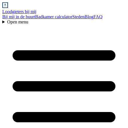
Loodgieters bij mij
Bij mij in de buurt
Badkamer calculator
Steden
Blog
FAQ
Open menu