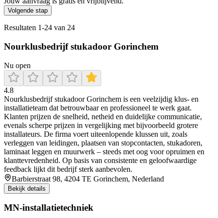
Jouw aanvraag is gratis en vrijblijvend.
Volgende stap
Resultaten
1
-
24
van
24
Nourklusbedrijf stukadoor Gorinchem
Nu open
4.8
Nourklusbedrijf stukadoor Gorinchem is een veelzijdig klus- en
installatieteam dat betrouwbaar en professioneel te werk gaat.
Klanten prijzen de snelheid, netheid en duidelijke communicatie,
evenals scherpe prijzen in vergelijking met bijvoorbeeld grotere
installateurs. De firma voert uiteenlopende klussen uit, zoals
verleggen van leidingen, plaatsen van stopcontacten, stukadoren,
laminaat leggen en muurwerk – steeds met oog voor opruimen en
klanttevredenheid. Op basis van consistente en geloofwaardige
feedback lijkt dit bedrijf sterk aanbevolen.
Barbierstraat 98, 4204 TE Gorinchem, Nederland
Bekijk details
MN-installatietechniek