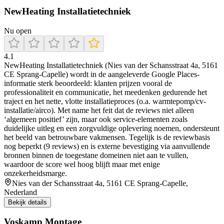
NewHeating Installatietechniek
Nu open
4.1
NewHeating Installatietechniek (Nies van der Schansstraat 4a, 5161
CE Sprang-Capelle) wordt in de aangeleverde Google Places-
informatie sterk beoordeeld: klanten prijzen vooral de
professionaliteit en communicatie, het meedenken gedurende het
traject en het nette, vlotte installatieproces (o.a. warmtepomp/cv-
installatie/airco). Met name het feit dat de reviews niet alleen
‘algemeen positief’ zijn, maar ook service-elementen zoals
duidelijke uitleg en een zorgvuldige oplevering noemen, ondersteunt
het beeld van betrouwbare vakmensen. Tegelijk is de reviewbasis
nog beperkt (9 reviews) en is externe bevestiging via aanvullende
bronnen binnen de toegestane domeinen niet aan te vullen,
waardoor de score wel hoog blijft maar met enige
onzekerheidsmarge.
Nies van der Schansstraat 4a, 5161 CE Sprang-Capelle,
Nederland
Bekijk details
Voskamp Montage