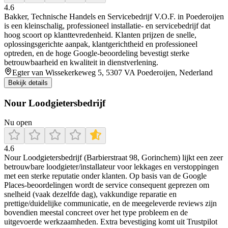
4.6
Bakker, Technische Handels en Servicebedrijf V.O.F. in Poederoijen
is een kleinschalig, professioneel installatie- en servicebedrijf dat
hoog scoort op klanttevredenheid. Klanten prijzen de snelle,
oplossingsgerichte aanpak, klantgerichtheid en professioneel
optreden, en de hoge Google‑beoordeling bevestigt sterke
betrouwbaarheid en kwaliteit in dienstverlening.
Egter van Wissekerkeweg 5, 5307 VA Poederoijen, Nederland
Bekijk details
Nour Loodgietersbedrijf
Nu open
4.6
Nour Loodgietersbedrijf (Barbierstraat 98, Gorinchem) lijkt een zeer
betrouwbare loodgieter/installateur voor lekkages en verstoppingen
met een sterke reputatie onder klanten. Op basis van de Google
Places-beoordelingen wordt de service consequent geprezen om
snelheid (vaak dezelfde dag), vakkundige reparatie en
prettige/duidelijke communicatie, en de meegeleverde reviews zijn
bovendien meestal concreet over het type probleem en de
uitgevoerde werkzaamheden. Extra bevestiging komt uit Trustpilot