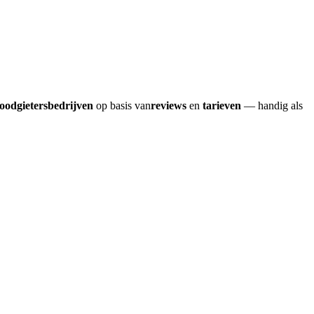
loodgietersbedrijven
op basis van
reviews
en
tarieven
— handig als