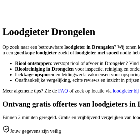
Loodgieter
Drongelen
Op zoek naar een betrouwbare
loodgieter in
Drongelen
? Wij tonen l
u een
goedkope loodgieter
zoekt of
loodgieter met spoed
nodig heb
Riool ontstoppen
: verstopt riool of afvoer in
Drongelen
? Vind
Rioolreiniging in
Drongelen
voor inspectie, reiniging en onde
Lekkage opsporen
en leidingwerk: vakmensen voor opsporing 
Onafhankelijke vergelijking, echte reviews en inzicht in prijz
Meer algemene tips? Zie de
FAQ
of zoek op locatie via
loodgieter bij
Ontvang gratis offertes van loodgieters in
Binnen 2 minuten geregeld. Gratis en vrijblijvend vergelijken van lood
Jouw gegevens zijn veilig