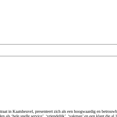
raat in Kaatsheuvel, presenteert zich als een hoogwaardig en betrouwb
als ‘hele snelle service’, ‘vriendelijk’, ‘vakman’ en een klant die al 10