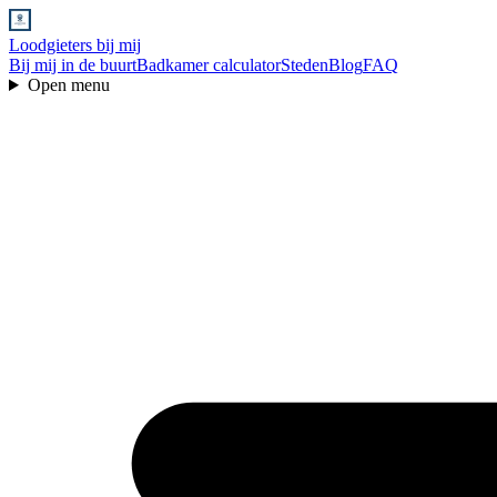
Loodgieters bij mij
Bij mij in de buurt
Badkamer calculator
Steden
Blog
FAQ
Open menu