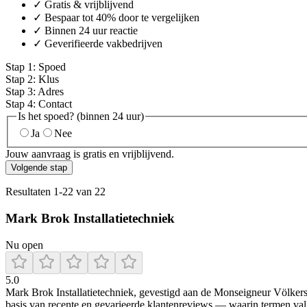
✓ Gratis & vrijblijvend
✓ Bespaar tot 40% door te vergelijken
✓ Binnen 24 uur reactie
✓ Geverifieerde vakbedrijven
Stap
1
:
Spoed
Stap
2
:
Klus
Stap
3
:
Adres
Stap
4
:
Contact
Is het spoed? (binnen 24 uur)
Ja
Nee
Jouw aanvraag is gratis en vrijblijvend.
Volgende stap
Resultaten
1
-
22
van
22
Mark Brok Installatietechniek
Nu open
5.0
Mark Brok Installatietechniek, gevestigd aan de Monseigneur Völkerst
basis van recente en gevarieerde klantenreviews — waarin termen vallen 