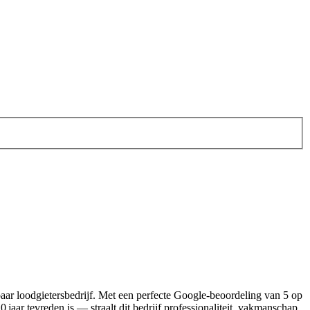
aar loodgietersbedrijf. Met een perfecte Google‑beoordeling van 5 op
 jaar tevreden is — straalt dit bedrijf professionaliteit, vakmanschap