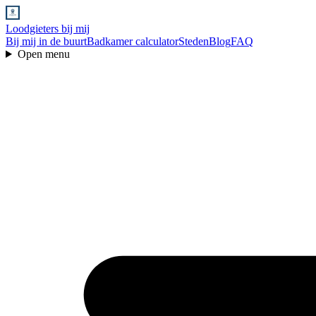
Loodgieters bij mij
Bij mij in de buurt
Badkamer calculator
Steden
Blog
FAQ
Open menu