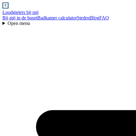
Loodgieters bij mij
Bij mij in de buurt
Badkamer calculator
Steden
Blog
FAQ
Open menu