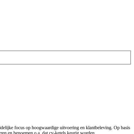
idelijke focus op hoogwaardige uitvoering en klantbeleving. Op basis
rren en benoemen o.a. dat cv-ketels keurig worden