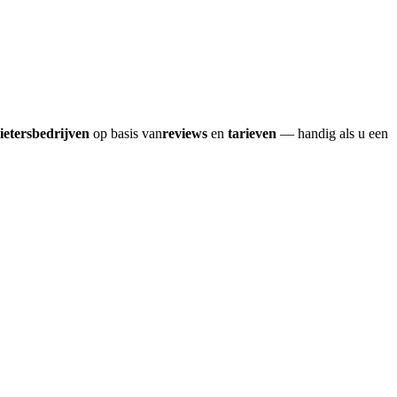
ietersbedrijven
op basis van
reviews
en
tarieven
— handig als u een