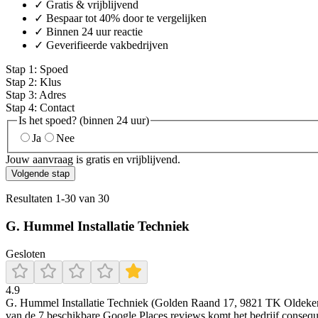
✓ Gratis & vrijblijvend
✓ Bespaar tot 40% door te vergelijken
✓ Binnen 24 uur reactie
✓ Geverifieerde vakbedrijven
Stap
1
:
Spoed
Stap
2
:
Klus
Stap
3
:
Adres
Stap
4
:
Contact
Is het spoed? (binnen 24 uur)
Ja
Nee
Jouw aanvraag is gratis en vrijblijvend.
Volgende stap
Resultaten
1
-
30
van
30
G. Hummel Installatie Techniek
Gesloten
4.9
G. Hummel Installatie Techniek (Golden Raand 17, 9821 TK Oldekerk) l
van de 7 beschikbare Google Places reviews komt het bedrijf consequ