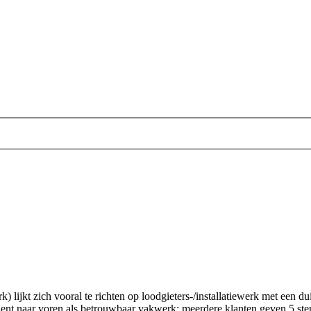
ijkt zich vooral te richten op loodgieters-/installatiewerk met een du
ent naar voren als betrouwbaar vakwerk: meerdere klanten geven 5 ste