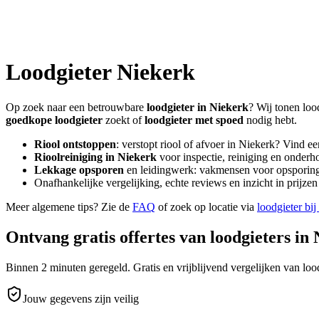
Loodgieter
Niekerk
Op zoek naar een betrouwbare
loodgieter in
Niekerk
? Wij tonen loo
goedkope loodgieter
zoekt of
loodgieter met spoed
nodig hebt.
Riool ontstoppen
: verstopt riool of afvoer in
Niekerk
? Vind ee
Rioolreiniging in
Niekerk
voor inspectie, reiniging en onderho
Lekkage opsporen
en leidingwerk: vakmensen voor opsporing 
Onafhankelijke vergelijking, echte reviews en inzicht in prijz
Meer algemene tips? Zie de
FAQ
of zoek op locatie via
loodgieter bij
Ontvang gratis offertes van loodgieters in
Binnen 2 minuten geregeld. Gratis en vrijblijvend vergelijken van lood
Jouw gegevens zijn veilig