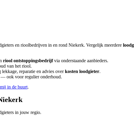
dgieters en rioolbedrijven in en rond
Niekerk
. Vergelijk meerdere
loodg
n
riool ontstoppingsbedrijf
via onderstaande aanbieders.
ud van het riool.
lekkage, reparatie en advies over
kosten loodgieter
.
en — ook voor regulier onderhoud.
 mij in de buurt
.
Niekerk
gieters in jouw regio.