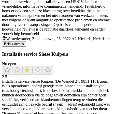
wordt o.a. service bij de installatie van een HR/CV-ketel en
vriendelijke, informatieve communicatie genoemd. Tegelijkertijd
komt er ook een serieuze klacht terug over bereikbaarheid, het niet
nakomen van afspraken en het niet afronden van werkzaamheden,
met volgens de klant langdurige openstaande problemen en overlast
door uitgevoerde aanpassingen. Op basis van de beperkte
hoeveelheid reviews is de reputatie daardoor gemengd en eerder
voorzichtig beoordeeld.
Westerkwartier, Zandumerweg 36, 9822 AL Niekerk, Nederland
Bekijk details
Installatie service Sietse Kuipers
Nu open
2.5
Installatie service Sietse Kuipers (De Wendel 27, 9851 TH Burum)
is als operationeel bedrijf geregistreerd binnen het installatietype
(o.a. loodgieter/installer). In de beschikbare webbronnen die ik heb
kunnen doorzoeken via de opgegeven domeinen zijn echter geen
specifieke, verifieerbare klantbeoordelingen terug te vinden die
eenduidig aan dit exacte bedrijf (naam + adres) gekoppeld zijn; wel
verschijnen er vergelijkbare vermeldingen/bedrijven met het thema
“Kuipers/Kuijpers” elders, waardoor het niet mogelijk is om