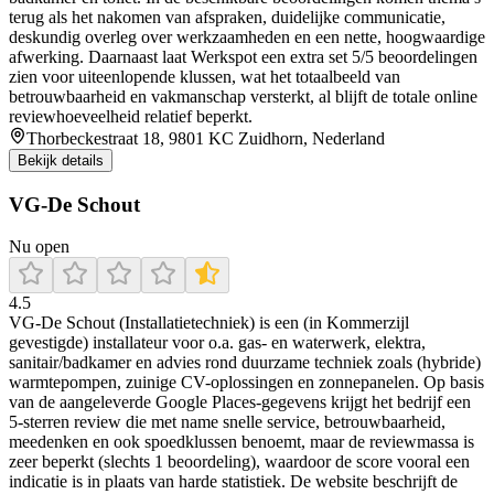
terug als het nakomen van afspraken, duidelijke communicatie,
deskundig overleg over werkzaamheden en een nette, hoogwaardige
afwerking. Daarnaast laat Werkspot een extra set 5/5 beoordelingen
zien voor uiteenlopende klussen, wat het totaalbeeld van
betrouwbaarheid en vakmanschap versterkt, al blijft de totale online
reviewhoeveelheid relatief beperkt.
Thorbeckestraat 18, 9801 KC Zuidhorn, Nederland
Bekijk details
VG-De Schout
Nu open
4.5
VG-De Schout (Installatietechniek) is een (in Kommerzijl
gevestigde) installateur voor o.a. gas- en waterwerk, elektra,
sanitair/badkamer en advies rond duurzame techniek zoals (hybride)
warmtepompen, zuinige CV-oplossingen en zonnepanelen. Op basis
van de aangeleverde Google Places-gegevens krijgt het bedrijf een
5-sterren review die met name snelle service, betrouwbaarheid,
meedenken en ook spoedklussen benoemt, maar de reviewmassa is
zeer beperkt (slechts 1 beoordeling), waardoor de score vooral een
indicatie is in plaats van harde statistiek. De website beschrijft de