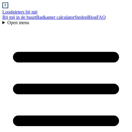
Loodgieters bij mij
Bij mij in de buurt
Badkamer calculator
Steden
Blog
FAQ
Open menu