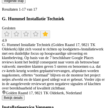
Volgende stap
Resultaten
1
-
17
van
17
G. Hummel Installatie Techniek
Gesloten
4.9
G. Hummel Installatie Techniek (Golden Raand 17, 9821 TK
Oldekerk) lijkt zich vooral te richten op loodgieters-/installatiewerk
met een duidelijke focus op hoogwaardige uitvoering en
klantbeleving. Op basis van de 7 beschikbare Google Places
reviews komt het bedrijf consequent naar voren als betrouwbaar
vakwerk: meerdere klanten geven 5 sterren en benoemen o.a. dat
cv-ketels keurig worden geplaatst/vervangen, afspraken worden
nagekomen, offertes “normaal” blijven en de monteur het project
netjes afwerkt en de klant goed uitlegt wat er gebeurt. Verder zijn er
in de aangeleverde reviewset geen negatieve signalen of klachten
over bereikbaarheid of kwaliteit zichtbaar.
Golden Raand 17, 9821 TK Oldekerk, Nederland
Bekijk details
Installatieservice Vennema