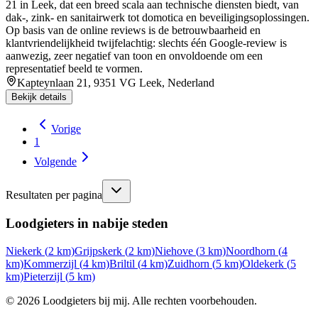
21 in Leek, dat een breed scala aan technische diensten biedt, van
dak‑, zink‑ en sanitairwerk tot domotica en beveiligingsoplossingen.
Op basis van de online reviews is de betrouwbaarheid en
klantvriendelijkheid twijfelachtig: slechts één Google‑review is
aanwezig, zeer negatief van toon en onvoldoende om een
representatief beeld te vormen.
Kapteynlaan 21, 9351 VG Leek, Nederland
Bekijk details
Vorige
1
Volgende
Resultaten per pagina
Loodgieters in nabije steden
Niekerk
(
2
km)
Grijpskerk
(
2
km)
Niehove
(
3
km)
Noordhorn
(
4
km)
Kommerzijl
(
4
km)
Briltil
(
4
km)
Zuidhorn
(
5
km)
Oldekerk
(
5
km)
Pieterzijl
(
5
km)
©
2026
Loodgieters bij mij. Alle rechten voorbehouden.