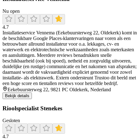
Nu open
4.7
Installatieservice Vennema (Eekebuursterweg 22, Oldekerk) komt in
de beschikbare Google Places-klantervaringen naar voren als een
betrouwbare allround installateur voor o.a. lekkages, cv- en
waterwerk en elektrotechnische werkzaamheden zoals meterkasten
en aansluitingen. Meerdere reviews benadrukken snelle
beschikbaarheid (ook bij spoed), netheid en zorgvuldig uitvoeren,
duidelijke (en rustige) communicatie en het nakomen van afspraken;
daarnaast wordt de vakvaardigheid expliciet genoemd voor zowel
installatie- als elektrawerk. Extern ondersteunt Trustoo dit beeld met
een hoge score en tientallen reviews voor hetzelfde bedrijf.
Eekebuursterweg 22, 9821 PC Oldekerk, Nederland
Bekijk details
Rioolspecialist Stenekes
Gesloten
4.7