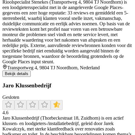
Rioolspecialist Stenekes (Transportweg 4, 9804 TJ Noordhorn) is
een loodgietersspecialist met in de aangeleverde Google Places-
gegevens een zeer hoge reputatie: 33 reviews en gemiddeld een 5-
sterrenbeeld, waarbij klanten vooral snelle inzet, vakmanschap,
duidelijke communicatie en eerlijk advies noemen. Op basis van de
reviewteksten komt het profiel naar voren van een betrouwbare
monteur die problemen snel vindt en nette service levert, met
herhaalde waardering voor het nakomen van afspraken en een
redelijke prijs. Externe, aanvullende reviewbronnen konden voor dit
specifieke bedrijf niet eenduidig worden aangevuld binnen de
toegestane bronnen, waardoor de beoordeling grotendeels op de
Google Places input steunt.
Transportweg 4, 9804 TJ Noordhorn, Nederland
Bekijk details
Jaro Klussenbedrijf
Gesloten
4.6
Jaro Klussenbedrijf (Thorbeckestraat 18, Zuidhorn) is een actief
klussen- en loodgieters-/installatiebedrijf, geleid door Jarek
Kowalczyk, met sterke klantfeedback over renovaties zoals
badkamer en toilet. In de beschikbare beoordelingen komen thema’s