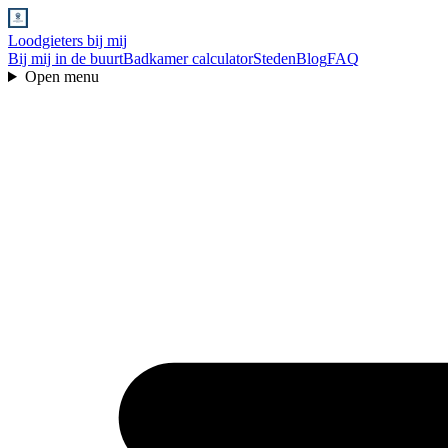
Loodgieters bij mij
Bij mij in de buurt
Badkamer calculator
Steden
Blog
FAQ
Open menu