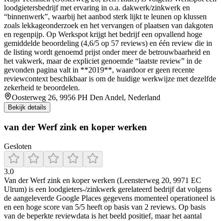
loodgietersbedrijf met ervaring in o.a. dakwerk/zinkwerk en
“binnenwerk”, waarbij het aanbod sterk lijkt te leunen op klussen
zoals lekkageonderzoek en het vervangen of plaatsen van dakgoten
en regenpijp. Op Werkspot krijgt het bedrijf een opvallend hoge
gemiddelde beoordeling (4,6/5 op 57 reviews) en één review die in
de listing wordt genoemd prijst onder meer de betrouwbaarheid en
het vakwerk, maar de expliciet genoemde “laatste review” in de
gevonden pagina valt in **2019**, waardoor er geen recente
reviewcontext beschikbaar is om de huidige werkwijze met dezelfde
zekerheid te beoordelen.
Oosterweg 26, 9956 PH Den Andel, Nederland
Bekijk details
van der Werf zink en koper werken
Gesloten
3.0
Van der Werf zink en koper werken (Leensterweg 20, 9971 EC
Ulrum) is een loodgieters-/zinkwerk gerelateerd bedrijf dat volgens
de aangeleverde Google Places gegevens momenteel operationeel is
en een hoge score van 5/5 heeft op basis van 2 reviews. Op basis
van de beperkte reviewdata is het beeld positief, maar het aantal