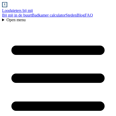
Loodgieters bij mij
Bij mij in de buurt
Badkamer calculator
Steden
Blog
FAQ
Open menu