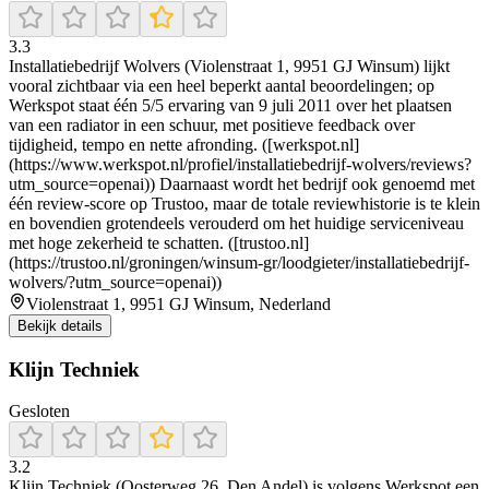
3.3
Installatiebedrijf Wolvers (Violenstraat 1, 9951 GJ Winsum) lijkt
vooral zichtbaar via een heel beperkt aantal beoordelingen; op
Werkspot staat één 5/5 ervaring van 9 juli 2011 over het plaatsen
van een radiator in een schuur, met positieve feedback over
tijdigheid, tempo en nette afronding. ([werkspot.nl]
(https://www.werkspot.nl/profiel/installatiebedrijf-wolvers/reviews?
utm_source=openai)) Daarnaast wordt het bedrijf ook genoemd met
één review-score op Trustoo, maar de totale reviewhistorie is te klein
en bovendien grotendeels verouderd om het huidige serviceniveau
met hoge zekerheid te schatten. ([trustoo.nl]
(https://trustoo.nl/groningen/winsum-gr/loodgieter/installatiebedrijf-
wolvers/?utm_source=openai))
Violenstraat 1, 9951 GJ Winsum, Nederland
Bekijk details
Klijn Techniek
Gesloten
3.2
Klijn Techniek (Oosterweg 26, Den Andel) is volgens Werkspot een