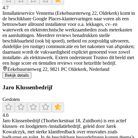
4.7
Installatieservice Vennema (Eekebuursterweg 22, Oldekerk) komt in
de beschikbare Google Places-klantervaringen naar voren als een
betrouwbare allround installateur voor o.a. lekkages, cv- en
waterwerk en elektrotechnische werkzaamheden zoals meterkasten
en aansluitingen. Meerdere reviews benadrukken snelle
beschikbaarheid (ook bij spoed), netheid en zorgvuldig uitvoeren,
duidelijke (en rustige) communicatie en het nakomen van afspraken;
daarnaast wordt de vakvaardigheid expliciet genoemd voor zowel
installatie- als elektrawerk. Extern ondersteunt Trustoo dit beeld met
een hoge score en tientallen reviews voor hetzelfde bedrijf.
Eekebuursterweg 22, 9821 PC Oldekerk, Nederland
Bekijk details
Jaro Klussenbedrijf
Gesloten
4.6
Jaro Klussenbedrijf (Thorbeckestraat 18, Zuidhorn) is een actief
klussen- en loodgieters-/installatiebedrijf, geleid door Jarek
Kowalczyk, met sterke klantfeedback over renovaties zoals
badkamer en toilet. In de beschikbare beoordelingen komen thema’s