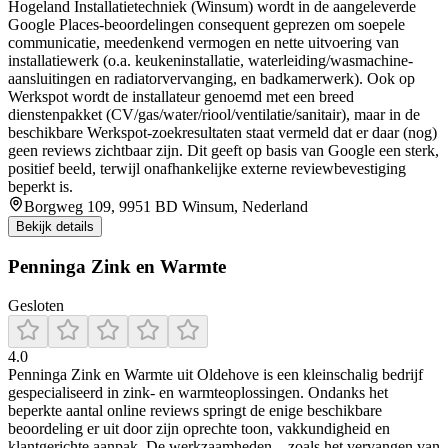
Hogeland Installatietechniek (Winsum) wordt in de aangeleverde
Google Places-beoordelingen consequent geprezen om soepele
communicatie, meedenkend vermogen en nette uitvoering van
installatiewerk (o.a. keukeninstallatie, waterleiding/wasmachine-
aansluitingen en radiatorvervanging, en badkamerwerk). Ook op
Werkspot wordt de installateur genoemd met een breed
dienstenpakket (CV/gas/water/riool/ventilatie/sanitair), maar in de
beschikbare Werkspot-zoekresultaten staat vermeld dat er daar (nog)
geen reviews zichtbaar zijn. Dit geeft op basis van Google een sterk,
positief beeld, terwijl onafhankelijke externe reviewbevestiging
beperkt is.
Borgweg 109, 9951 BD Winsum, Nederland
Bekijk details
Penninga Zink en Warmte
Gesloten
4.0
Penninga Zink en Warmte uit Oldehove is een kleinschalig bedrijf
gespecialiseerd in zink- en warmteoplossingen. Ondanks het
beperkte aantal online reviews springt de enige beschikbare
beoordeling er uit door zijn oprechte toon, vakkundigheid en
klantgerichte aanpak. De werkzaamheden – zoals het vervangen van