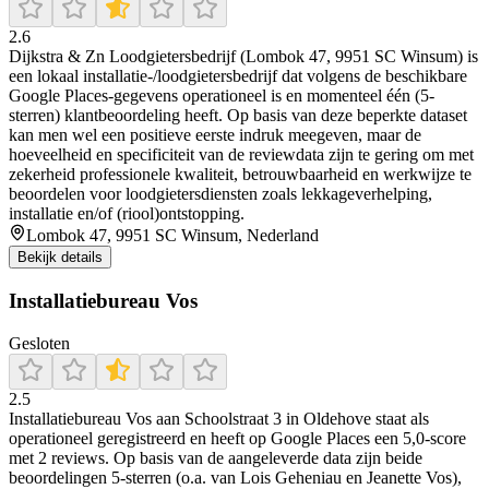
2.6
Dijkstra & Zn Loodgietersbedrijf (Lombok 47, 9951 SC Winsum) is
een lokaal installatie-/loodgietersbedrijf dat volgens de beschikbare
Google Places-gegevens operationeel is en momenteel één (5-
sterren) klantbeoordeling heeft. Op basis van deze beperkte dataset
kan men wel een positieve eerste indruk meegeven, maar de
hoeveelheid en specificiteit van de reviewdata zijn te gering om met
zekerheid professionele kwaliteit, betrouwbaarheid en werkwijze te
beoordelen voor loodgietersdiensten zoals lekkageverhelping,
installatie en/of (riool)ontstopping.
Lombok 47, 9951 SC Winsum, Nederland
Bekijk details
Installatiebureau Vos
Gesloten
2.5
Installatiebureau Vos aan Schoolstraat 3 in Oldehove staat als
operationeel geregistreerd en heeft op Google Places een 5,0-score
met 2 reviews. Op basis van de aangeleverde data zijn beide
beoordelingen 5-sterren (o.a. van Lois Geheniau en Jeanette Vos),