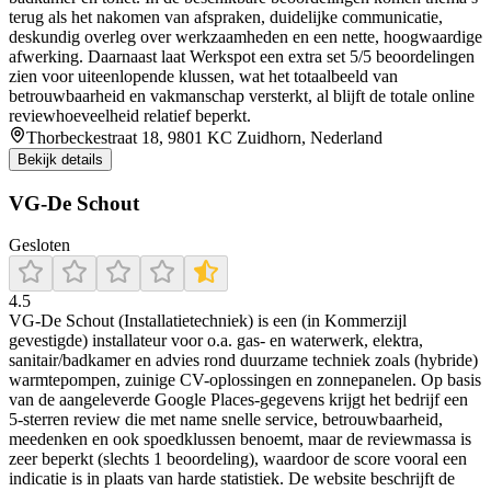
terug als het nakomen van afspraken, duidelijke communicatie,
deskundig overleg over werkzaamheden en een nette, hoogwaardige
afwerking. Daarnaast laat Werkspot een extra set 5/5 beoordelingen
zien voor uiteenlopende klussen, wat het totaalbeeld van
betrouwbaarheid en vakmanschap versterkt, al blijft de totale online
reviewhoeveelheid relatief beperkt.
Thorbeckestraat 18, 9801 KC Zuidhorn, Nederland
Bekijk details
VG-De Schout
Gesloten
4.5
VG-De Schout (Installatietechniek) is een (in Kommerzijl
gevestigde) installateur voor o.a. gas- en waterwerk, elektra,
sanitair/badkamer en advies rond duurzame techniek zoals (hybride)
warmtepompen, zuinige CV-oplossingen en zonnepanelen. Op basis
van de aangeleverde Google Places-gegevens krijgt het bedrijf een
5-sterren review die met name snelle service, betrouwbaarheid,
meedenken en ook spoedklussen benoemt, maar de reviewmassa is
zeer beperkt (slechts 1 beoordeling), waardoor de score vooral een
indicatie is in plaats van harde statistiek. De website beschrijft de