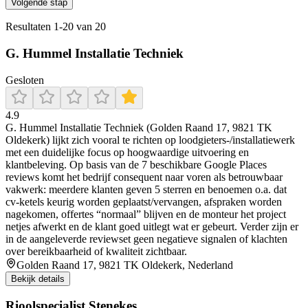
Volgende stap
Resultaten
1
-
20
van
20
G. Hummel Installatie Techniek
Gesloten
4.9
G. Hummel Installatie Techniek (Golden Raand 17, 9821 TK
Oldekerk) lijkt zich vooral te richten op loodgieters-/installatiewerk
met een duidelijke focus op hoogwaardige uitvoering en
klantbeleving. Op basis van de 7 beschikbare Google Places
reviews komt het bedrijf consequent naar voren als betrouwbaar
vakwerk: meerdere klanten geven 5 sterren en benoemen o.a. dat
cv-ketels keurig worden geplaatst/vervangen, afspraken worden
nagekomen, offertes “normaal” blijven en de monteur het project
netjes afwerkt en de klant goed uitlegt wat er gebeurt. Verder zijn er
in de aangeleverde reviewset geen negatieve signalen of klachten
over bereikbaarheid of kwaliteit zichtbaar.
Golden Raand 17, 9821 TK Oldekerk, Nederland
Bekijk details
Rioolspecialist Stenekes