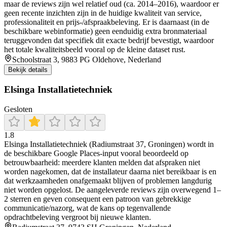
maar de reviews zijn wel relatief oud (ca. 2014–2016), waardoor er
geen recente inzichten zijn in de huidige kwaliteit van service,
professionaliteit en prijs-/afspraakbeleving. Er is daarnaast (in de
beschikbare webinformatie) geen eenduidig extra bronmateriaal
teruggevonden dat specifiek dit exacte bedrijf bevestigt, waardoor
het totale kwaliteitsbeeld vooral op de kleine dataset rust.
Schoolstraat 3, 9883 PG Oldehove, Nederland
Bekijk details
Elsinga Installatietechniek
Gesloten
1.8
Elsinga Installatietechniek (Radiumstraat 37, Groningen) wordt in
de beschikbare Google Places-input vooral beoordeeld op
betrouwbaarheid: meerdere klanten melden dat afspraken niet
worden nagekomen, dat de installateur daarna niet bereikbaar is en
dat werkzaamheden onafgemaakt blijven of problemen langdurig
niet worden opgelost. De aangeleverde reviews zijn overwegend 1–
2 sterren en geven consequent een patroon van gebrekkige
communicatie/nazorg, wat de kans op tegenvallende
opdrachtbeleving vergroot bij nieuwe klanten.