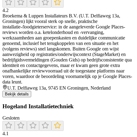
4.2
Broekema & Luppen Installateurs B.V. (U.T. Delfiaweg 13a,
Groningen) lijkt vooral sterk op snelle, praktische
installatie-/loodgieterservice: in de aangeleverde Google Places-
reviews worden o.a. ketelonderhoud en -vervanging,
werkzaamheden aan groepenkasten en duidelijke communicatie
genoemd, inclusief het terugkoppelen van een situatie en het
(volgens reviews) snel langskomen. Buiten Google om wijst
aanwezigheid op registraties/onderwijscontext (StageMarket) en
bedrijfgidsvermeldingen (Gouden Gids) op bedrijfsconsistentie qua
identiteit en contactgegevens, maar er kwam geen grote extra
onafhankelijke reviewvoorraad uit de toegestane platforms naar
voren, waardoor de beoordeling voornamelijk op je Google Places-
data leunt.
U.T. Delfiaweg 13a, 9745 EN Groningen, Nederland
Bekijk details
Hogeland Installatietechniek
Gesloten
4.1